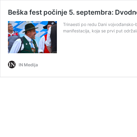
Beška fest počinje 5. septembra: Dvodne
Trinaesti po redu Dani vojvođansko-
manifestacija, koja se prvi put održal
IN Medija