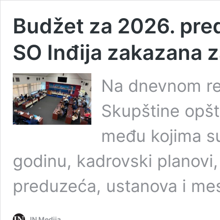
Budžet za 2026. pre
SO Inđija zakazana 
Na dnevnom re
Skupštine opšti
među kojima su
godinu, kadrovski planovi,
preduzeća, ustanova i mes
IN Medija