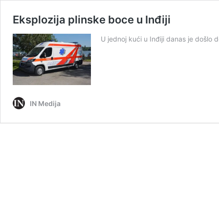
Eksplozija plinske boce u Inđiji
U jednoj kući u Inđiji danas je došlo
IN Medija