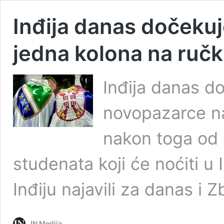
Inđija danas dočekuj
jedna kolona na ruč
Inđija danas d
novopazarce na
nakon toga od 
studenata koji će noćiti u I
Inđiju najavili za danas i 
IN Medija