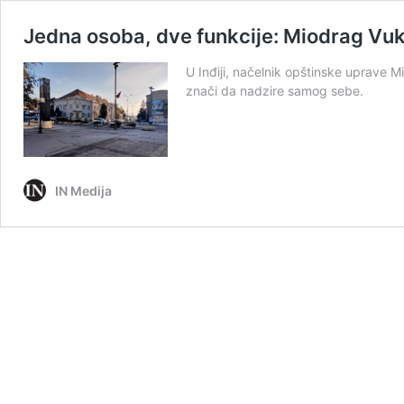
Jedna osoba, dve funkcije: Miodrag Vuk
U Inđiji, načelnik opštinske uprave M
znači da nadzire samog sebe.
IN Medija