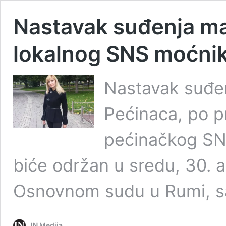
Nastavak suđenja maj
lokalnog SNS moćni
Nastavak suđenj
Pećinaca, po p
pećinačkog SNS
biće održan u sredu, 30. a
Osnovnom sudu u Rumi, sa
IN Medija