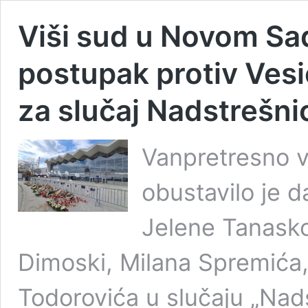
Viši sud u Novom Sa
postupak protiv Vesi
za slučaj Nadstrešni
Vanpretresno 
obustavilo je d
Jelene Tanasko
Dimoski, Milana Spremića,
Todorovića u slučaju „Nads