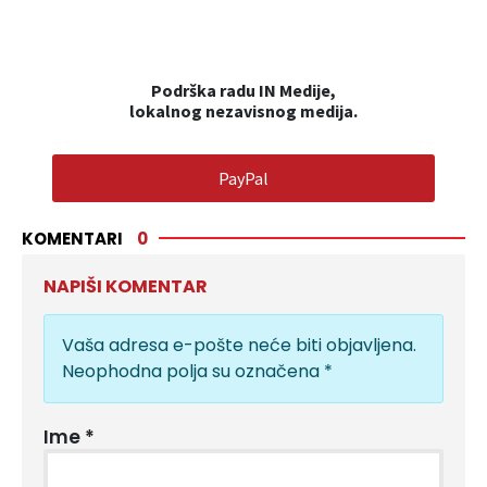
Podrška radu IN Medije,
lokalnog nezavisnog medija.
PayPal
KOMENTARI
0
NAPIŠI KOMENTAR
Vaša adresa e-pošte neće biti objavljena.
Neophodna polja su označena
*
Ime
*