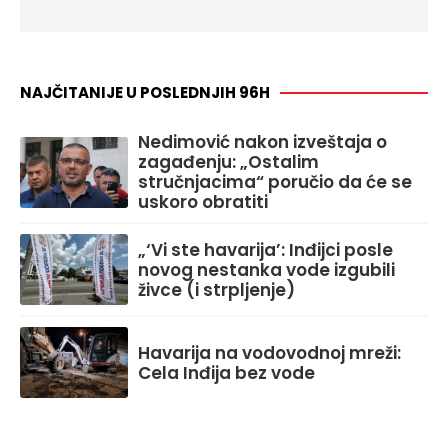
NAJČITANIJE U POSLEDNJIH 96H
Nedimović nakon izveštaja o
zagađenju: „Ostalim
stručnjacima“ poručio da će se
uskoro obratiti
„‘Vi ste havarija’: Inđijci posle
novog nestanka vode izgubili
živce (i strpljenje)
Havarija na vodovodnoj mreži:
Cela Inđija bez vode