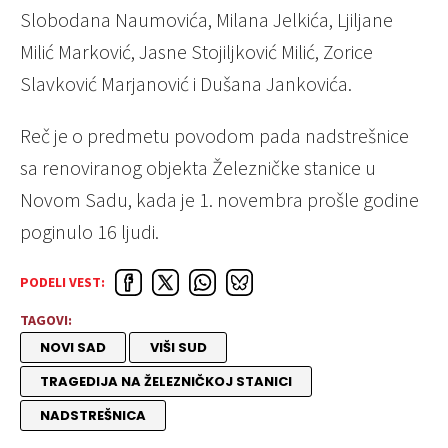
Slobodana Naumovića, Milana Jelkića, Ljiljane
Milić Marković, Jasne Stojiljković Milić, Zorice
Slavković Marjanović i Dušana Jankovića.
Reč je o predmetu povodom pada nadstrešnice
sa renoviranog objekta Železničke stanice u
Novom Sadu, kada je 1. novembra prošle godine
poginulo 16 ljudi.
PODELI VEST:
TAGOVI:
NOVI SAD
VIŠI SUD
TRAGEDIJA NA ŽELEZNIČKOJ STANICI
NADSTREŠNICA