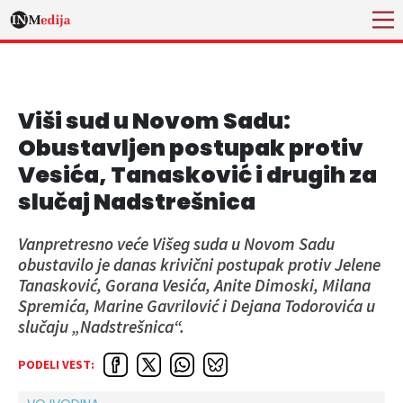
Viši sud u Novom Sadu:
Obustavljen postupak protiv
Vesića, Tanasković i drugih za
slučaj Nadstrešnica
Vanpretresno veće Višeg suda u Novom Sadu
obustavilo je danas krivični postupak protiv Jelene
Tanasković, Gorana Vesića, Anite Dimoski, Milana
Spremića, Marine Gavrilović i Dejana Todorovića u
slučaju „Nadstrešnica“.
PODELI VEST: