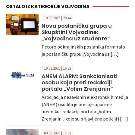
OSTALO IZ KATEGORIJE VOJVODINA
10.08.2026 | 20:44
Nova poslanička grupa u
Skupštini Vojvodine:
„Vojvodina uz studente“
Petoro pokrajinskih poslanika formiralo
je poslaničku grupu „Vojvodina uz […]
10.08.2026 | 16:22
ANEM ALARM: Sankcionisati
osobu koja preti redakciji
portala „Volim Zrenjanin“
Asocijacija nezavisnih elektronskih medija
(ANEM) osudila je pretnje upućene
uredniku i redakciji portala „Volim
Zrenjanin“, koje su prijavljene policiji i […]
08.08.2026 | 11:57