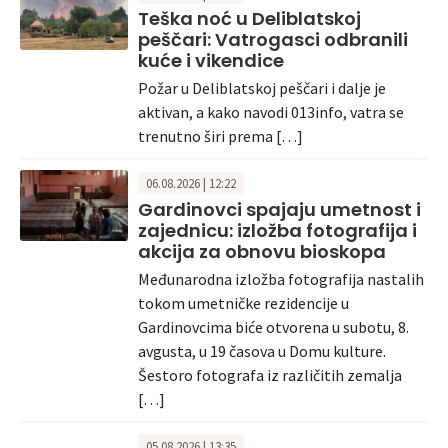
Teška noć u Deliblatskoj
peščari: Vatrogasci odbranili
kuće i vikendice
Požar u Deliblatskoj peščari i dalje je
aktivan, a kako navodi 013info, vatra se
trenutno širi prema […]
06.08.2026 | 12:22
Gardinovci spajaju umetnost i
zajednicu: izložba fotografija i
akcija za obnovu bioskopa
Međunarodna izložba fotografija nastalih
tokom umetničke rezidencije u
Gardinovcima biće otvorena u subotu, 8.
avgusta, u 19 časova u Domu kulture.
Šestoro fotografa iz različitih zemalja
[…]
05.08.2026 | 13:35