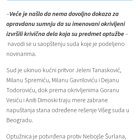
–
Veće je našlo da nema dovoljno dokaza za
opravdanu sumnju da su imenovani okrivljeni
izvršili krivična dela koja su predmet optužbe
–
navodi se u saopštenju suda koje je podeljeno
novinarima.
Sud je ukinuo kućni pritvor Jeleni Tanasković,
Milanu Spremiću, Milanu Gavriloviću i Dejanu
Todoroviću, dok prema okrivljenima Goranu
Vesiću i Aniti Dimoski traju mere zabrane
napuštanja stana određene rešenje Višeg suda u
Beogradu.
Optužnica je potvrđena protiv Nebojše Šurlana,