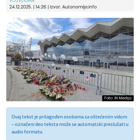
VOJVODINA
24.12.2025. | 14:26
| Izvor:
Autonomija.info
Foto: IN Medija
Ovaj tekst je prilagođen osobama sa oštećenim vidom
– označeni deo teksta može se automatski preslušati u
audio formatu.