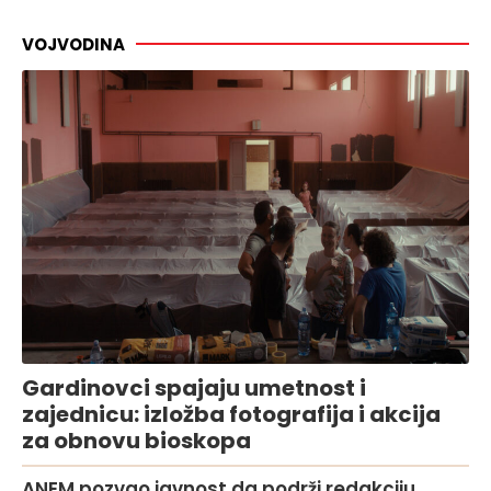
VOJVODINA
Gardinovci spajaju umetnost i
zajednicu: izložba fotografija i akcija
za obnovu bioskopa
ANEM pozvao javnost da podrži redakciju