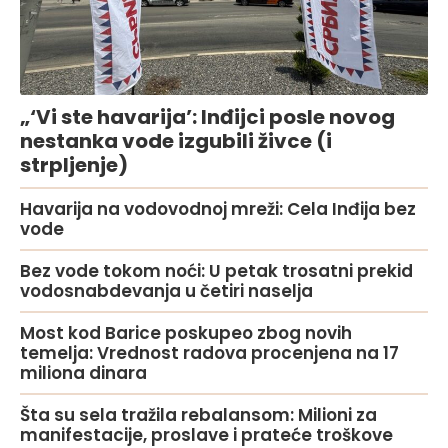
„‘Vi ste havarija’: Inđijci posle novog
nestanka vode izgubili živce (i
strpljenje)
Havarija na vodovodnoj mreži: Cela Inđija bez
vode
Bez vode tokom noći: U petak trosatni prekid
vodosnabdevanja u četiri naselja
Most kod Barice poskupeo zbog novih
temelja: Vrednost radova procenjena na 17
miliona dinara
Šta su sela tražila rebalansom: Milioni za
manifestacije, proslave i prateće troškove