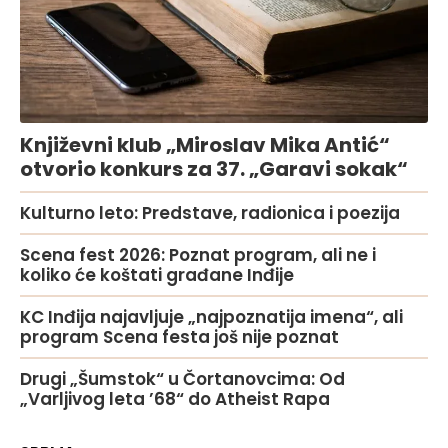
Književni klub „Miroslav Mika Antić“
otvorio konkurs za 37. „Garavi sokak“
Kulturno leto: Predstave, radionica i poezija
Scena fest 2026: Poznat program, ali ne i
koliko će koštati građane Inđije
KC Inđija najavljuje „najpoznatija imena“, ali
program Scena festa još nije poznat
Drugi „Šumstok“ u Čortanovcima: Od
„Varljivog leta ’68“ do Atheist Rapa