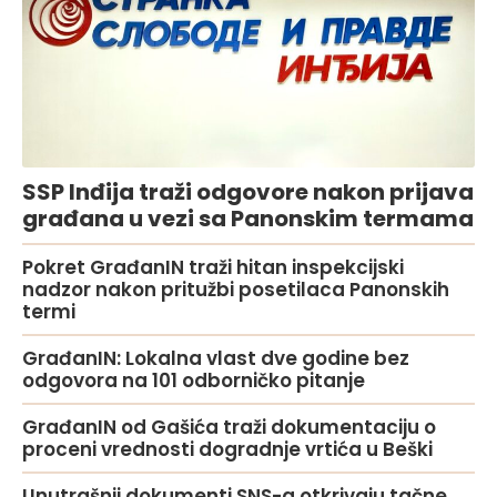
SSP Inđija traži odgovore nakon prijava
građana u vezi sa Panonskim termama
Pokret GrađanIN traži hitan inspekcijski
nadzor nakon pritužbi posetilaca Panonskih
termi
GrađanIN: Lokalna vlast dve godine bez
odgovora na 101 odborničko pitanje
GrađanIN od Gašića traži dokumentaciju o
proceni vrednosti dogradnje vrtića u Beški
Unutrašnji dokumenti SNS-a otkrivaju tačne