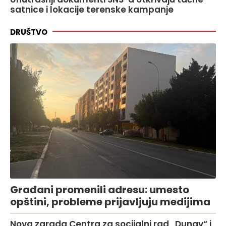
satnice i lokacije terenske kampanje
DRUŠTVO
Građani promenili adresu: umesto
opštini, probleme prijavljuju medijima
Nova zgrada Centra za socijalni rad „Dunav“ i