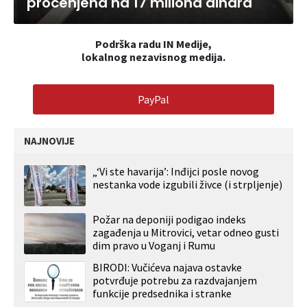
procenjena na 17 miliona dinara
Podrška radu IN Medije,
lokalnog nezavisnog medija.
PayPal
NAJNOVIJE
„‘Vi ste havarija’: Inđijci posle novog
nestanka vode izgubili živce (i strpljenje)
Požar na deponiji podigao indeks
zagađenja u Mitrovici, vetar odneo gusti
dim pravo u Voganj i Rumu
BIRODI: Vučićeva najava ostavke
potvrđuje potrebu za razdvajanjem
funkcije predsednika i stranke