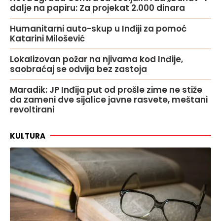
dalje na papiru: Za projekat 2.000 dinara
Humanitarni auto-skup u Inđiji za pomoć
Katarini Milošević
Lokalizovan požar na njivama kod Inđije,
saobraćaj se odvija bez zastoja
Maradik: JP Inđija put od prošle zime ne stiže
da zameni dve sijalice javne rasvete, meštani
revoltirani
KULTURA