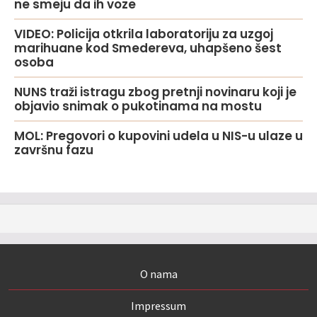
ne smeju da ih voze
VIDEO: Policija otkrila laboratoriju za uzgoj
marihuane kod Smedereva, uhapšeno šest
osoba
NUNS traži istragu zbog pretnji novinaru koji je
objavio snimak o pukotinama na mostu
MOL: Pregovori o kupovini udela u NIS-u ulaze u
završnu fazu
O nama
Impressum