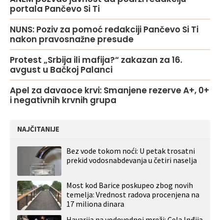
portala Pančevo Si Ti
NUNS: Poziv za pomoć redakciji Pančevo Si Ti
nakon pravosnažne presude
Protest „Srbija ili mafija?“ zakazan za 16.
avgust u Bačkoj Palanci
Apel za davaoce krvi: Smanjene rezerve A+, 0+
i negativnih krvnih grupa
NAJČITANIJE
Bez vode tokom noći: U petak trosatni
prekid vodosnabdevanja u četiri naselja
Most kod Barice poskupeo zbog novih
temelja: Vrednost radova procenjena na
17 miliona dinara
Havarija na vodovodnoj mreži: Cela Inđija