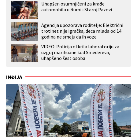
Uhapšen osumnjičeni za krađe
automobila u Rumi i Staroj Pazovi
Agencija upozorava roditelje: Električni
trotinet nije igračka, deca mlađa od 14
godina ne smeju da ih voze
VIDEO: Policija otkrila laboratoriju za
uzgoj marihuane kod Smedereva,
uhapšeno šest osoba
INĐIJA