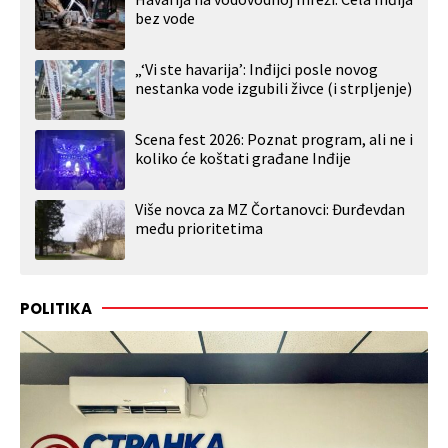
bez vode
„‘Vi ste havarija’: Inđijci posle novog
nestanka vode izgubili živce (i strpljenje)
Scena fest 2026: Poznat program, ali ne i
koliko će koštati građane Inđije
Više novca za MZ Čortanovci: Đurđevdan
među prioritetima
POLITIKA