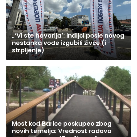
„‘Vi ste havarija’: Inđijci posle novog
nestanka vode izgubili živce (i
strpljenje)
Most kod Barice poskupeo zbog
novih temelja: Vrednost radova