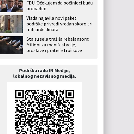
FDU: Očekujem da počinioci budu
pronađeni
Vlada najavila novi paket
podrške privredi vredan skoro tri
milijarde dinara
Šta su sela tražila rebalansom:
Milioni za manifestacije,
proslave i prateće troškove
Podrška radu IN Medije,
lokalnog nezavisnog medija.