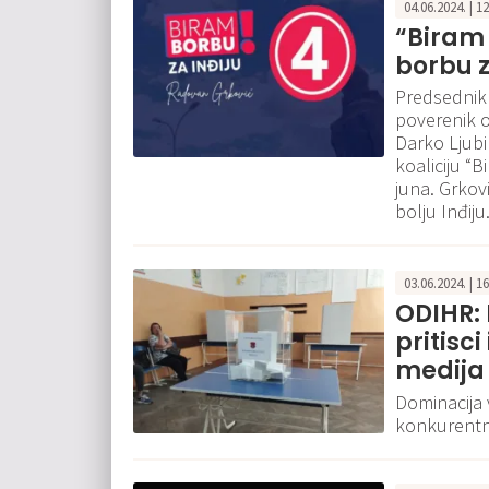
04.06.2024. | 1
“Biram 
borbu z
Predsednik
poverenik o
Darko Ljubin
koaliciju “
juna. Grkovi
bolju Inđiju
03.06.2024. | 1
ODIHR: 
pritisc
medija
Dominacija 
konkurentn