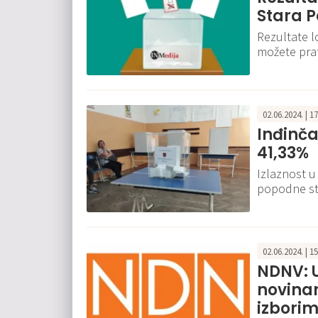
Stara 
Rezultate lo
možete prat
02.06.2024. | 1
Inđinčan
41,33%
Izlaznost u
popodne st
02.06.2024. | 1
NDNV: 
novinar
izbori