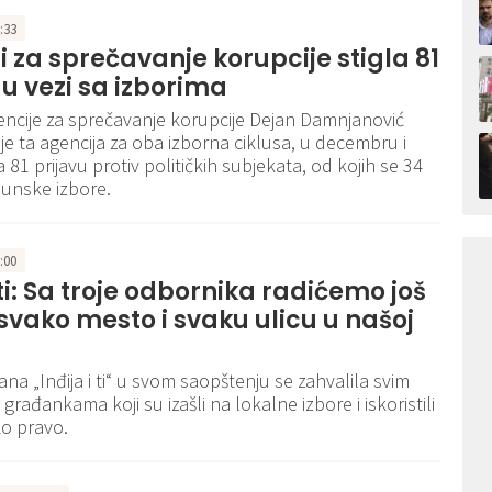
9:33
i za sprečavanje korupcije stigla 81
 u vezi sa izborima
encije za sprečavanje korupcije Dejan Damnjanović
a je ta agencija za oba izborna ciklusa, u decembru i
a 81 prijavu protiv političkih subjekata, od kojih se 34
unske izbore.
2:00
i ti: Sa troje odbornika radićemo još
 svako mesto i svaku ulicu u našoj
na „Inđija i ti“ u svom saopštenju se zahvalila svim
građankama koji su izašli na lokalne izbore i iskoristili
ko pravo.