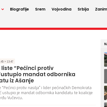
a
Biografije
Srem
Vojvodina
Srbija
Zaniml
N
3:45 > 13:47
liste “Pećinci protiv
a”ustupio mandat odbornika
tu iz Ašanje
e “Pećinci protiv nasilja” i lider pećinačkih Demokrata
ć ustupio je mandat odbornika kandidatu te koalicije
orđu Vučevcu.