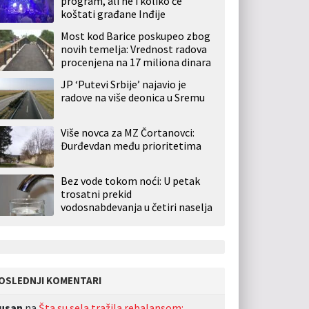
program, ali ne i koliko će
koštati građane Inđije
Most kod Barice poskupeo zbog
novih temelja: Vrednost radova
procenjena na 17 miliona dinara
JP ‘Putevi Srbije’ najavio je
radove na više deonica u Sremu
Više novca za MZ Čortanovci:
Đurđevdan među prioritetima
Bez vode tokom noći: U petak
trosatni prekid
vodosnabdevanja u četiri naselja
OSLEDNJI KOMENTARI
usan
na
Šta su sela tražila rebalansom: