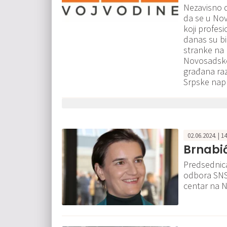
Nezavisno 
da se u No
koji profes
danas su bil
stranke na n
Novosadskog
građana raz
Srpske nap
02.06.2024. | 1
Brnabić
Predsednic
odbora SNS-
centar na 