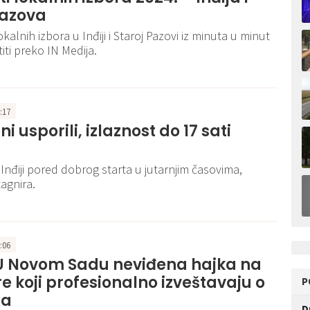
Pazova
kalnih izbora u Inđiji i Staroj Pazovi iz minuta u minut
iti preko IN Medija.
7:17
i usporili, izlaznost do 17 sati
 Inđiji pored dobrog starta u jutarnjim časovima,
agnira.
5:06
U Novom Sadu neviđena hajka na
e koji profesionalno izveštavaju o
P
ma
D