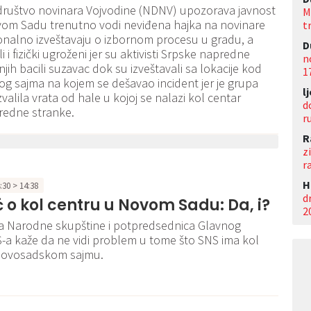
društvo novinara Vojvodine (NDNV) upozorava javnost
M
vom Sadu trenutno vodi neviđena hajka na novinare
t
ionalno izveštavaju o izbornom procesu u gradu, a
D
i i fizički ugroženi jer su aktivisti Srpske napredne
n
jih bacili suzavac dok su izveštavali sa lokacije kod
1
 sajma na kojem se dešavao incident jer je grupa
l
valila vrata od hale u kojoj se nalazi kol centar
d
redne stranke.
r
R
z
r
Н
4:30 > 14:38
d
 o kol centru u Novom Sadu: Da, i?
2
a Narodne skupštine i potpredsednica Glavnog
a kaže da ne vidi problem u tome što SNS ima kol
Novosadskom sajmu.