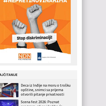
AJČITANIJE
Deca iz Inđije na moru o trošku
opštine, snimci sa prijema
otvorili pitanje privatnosti
Scena fest 2026: Poznat