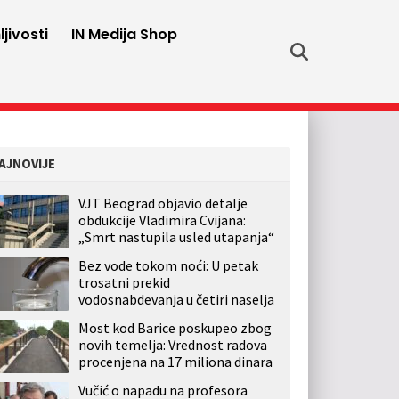
jivosti
IN Medija Shop
AJNOVIJE
VJT Beograd objavio detalje
obdukcije Vladimira Cvijana:
„Smrt nastupila usled utapanja“
Bez vode tokom noći: U petak
trosatni prekid
vodosnabdevanja u četiri naselja
Most kod Barice poskupeo zbog
novih temelja: Vrednost radova
procenjena na 17 miliona dinara
Vučić o napadu na profesora