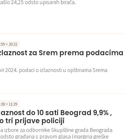
izašlo 24,25 odsto upisanih birača.
1:59 > 20:22
Izlaznost za Srem prema podacima
ori 2024. podaci o izlaznosti u opštinama Srema
1:28 > 11:29
zlaznost do 10 sati Beograd 9,9% ,
tri prijave policiji
na izbore za odbornike Skupštine grada Beograda
,9 odsto građana s pravom glasa (margina greške