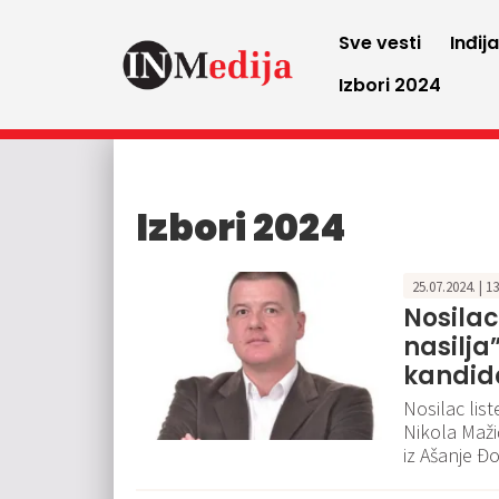
Sve vesti
Inđij
Izbori 2024
Izbori 2024
25.07.2024. | 1
Nosilac 
nasilj
kandida
Nosilac list
Nikola Maži
iz Ašanje Đ