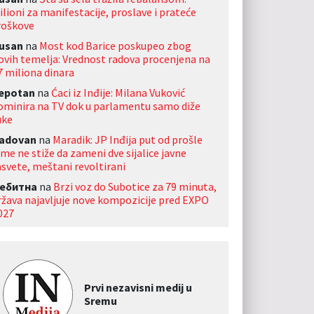
ilioni za manifestacije, proslave i prateće
roškove
usan
na
Most kod Barice poskupeo zbog
ovih temelja: Vrednost radova procenjena na
7 miliona dinara
jepotan
na
Ćaci iz Inđije: Milana Vuković
ominira na TV dok u parlamentu samo diže
uke
adovan
na
Maradik: JP Inđija put od prošle
ime ne stiže da zameni dve sijalice javne
asvete, meštani revoltirani
ебитна
na
Brzi voz do Subotice za 79 minuta,
ržava najavljuje nove kompozicije pred EXPO
027
Prvi nezavisni medij u
Sremu