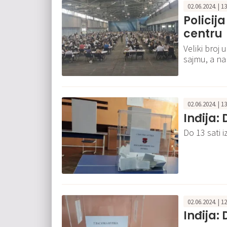
02.06.2024. | 1
Policij
centru
Veliki bro
sajmu, a nak
02.06.2024. | 1
Inđija: 
Do 13 sati i
02.06.2024. | 1
Inđija: