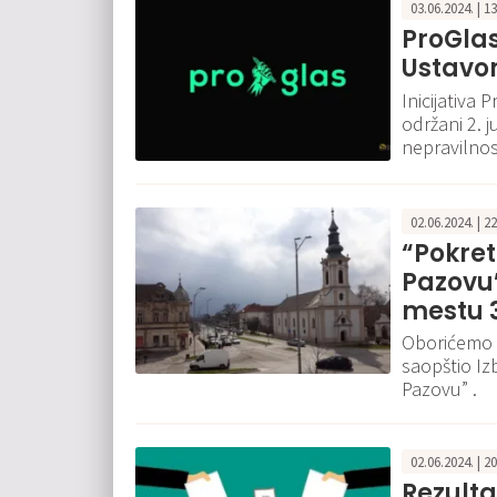
03.06.2024. | 1
ProGlas
Ustavo
Inicijativa P
održani 2. j
nepravilnost
02.06.2024. | 2
“Pokret
Pazovu”
mestu 
Oborićemo r
saopštio Iz
Pazovu” .
02.06.2024. | 2
Rezultat