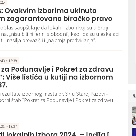
3:25
: Ovakvim izborima ukinuto
m zagarantovano biračko pravo
roGlas saopštila je da lokalni izbori koji su u Srbiji
una, „nisu bili ni fer ni slobodni“, kao i da su u eskalaciji
i i nasilja prevazišli i „najcrnja predviđanja“.
2:43 > 13:39
 za Podunavlje i Pokret za zdravu
: Više listića u kutiji na izbornom
37.
ezultate izbornog mesta br. 37 u Staroj Pazovi –
N
borni štab “Pokret za Podunavlje i Pokret za zdravu
0:21 > 13:37
i lokalnih izbora 2024. – Inđija i