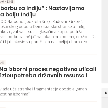
2:46 > 13:09
borbu za Inđiju” : Nastavljamo
a bolju Inđiju
 OO Narodnog pokreta Srbije Radovan Grković i
pštinskog odbora Demokratske stranke u Inđiji,
ković, zahvalili su se glasačima koji su podržali
Biram borbu za Inđiju” na lokalnim izborima, održanih 2.
ć i Ljubinković su poručili da nastavljaju borbu za
.
6:48
Na izborni proces negativno uticali
i i zloupotreba državnih resursa i
vladajuće stranke i fragmentacija opozicije „smanjili
N
ost na izborima“.