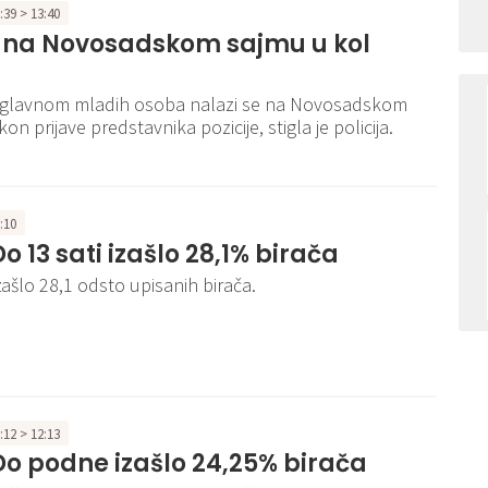
3:39 > 13:40
a na Novosadskom sajmu u kol
j uglavnom mladih osoba nalazi se na Novosadskom
on prijave predstavnika pozicije, stigla je policija.
3:10
Do 13 sati izašlo 28,1% birača
zašlo 28,1 odsto upisanih birača.
2:12 > 12:13
 Do podne izašlo 24,25% birača