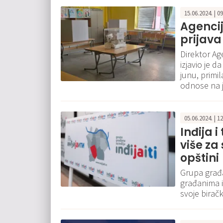
15.06.2024. | 0
Agencij
prijava
Direktor Ag
izjavio je d
junu, primil
odnose na j
05.06.2024. | 1
Inđija 
više za
opštini
Grupa građa
građanima i 
svoje birač