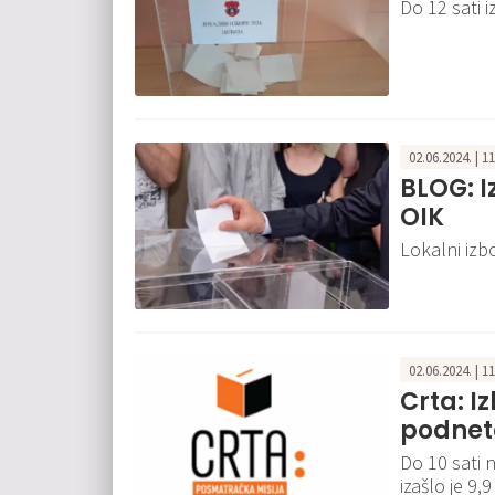
Do 12 sati 
02.06.2024. | 1
BLOG: 
OIK
Lokalni izb
02.06.2024. | 1
Crta: I
podneto 
Do 10 sati 
izašlo je 9