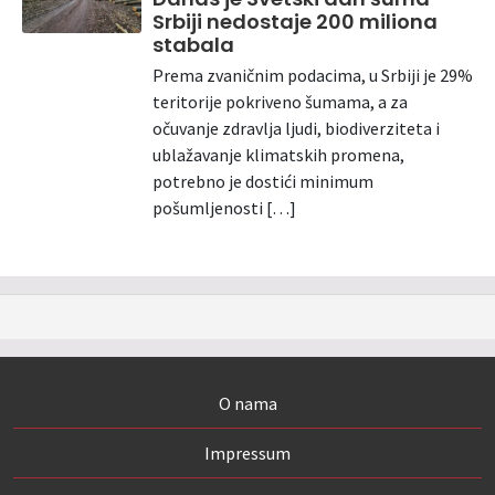
Srbiji nedostaje 200 miliona
stabala
Prema zvaničnim podacima, u Srbiji je 29%
teritorije pokriveno šumama, a za
očuvanje zdravlja ljudi, biodiverziteta i
ublažavanje klimatskih promena,
potrebno je dostići minimum
pošumljenosti […]
O nama
Impressum