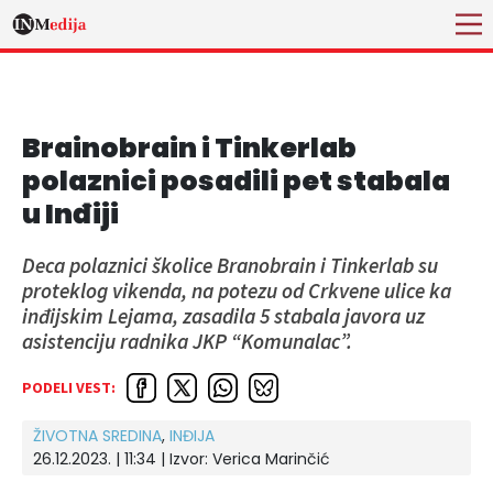
Brainobrain i Tinkerlab
polaznici posadili pet stabala
u Inđiji
Deca polaznici školice Branobrain i Tinkerlab su
proteklog vikenda, na potezu od Crkvene ulice ka
inđijskim Lejama, zasadila 5 stabala javora uz
asistenciju radnika JKP “Komunalac”.
PODELI VEST:
ŽIVOTNA SREDINA
,
INĐIJA
26.12.2023. | 11:34
| Izvor:
Verica Marinčić