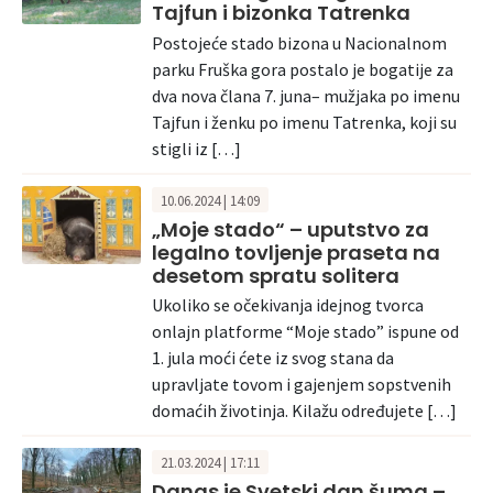
Tajfun i bizonka Tatrenka
Postojeće stado bizona u Nacionalnom
parku Fruška gora postalo je bogatije za
dva nova člana 7. juna– mužjaka po imenu
Tajfun i ženku po imenu Tatrenka, koji su
stigli iz […]
10.06.2024 | 14:09
„Moje stado“ – uputstvo za
legalno tovljenje praseta na
desetom spratu solitera
Ukoliko se očekivanja idejnog tvorca
onlajn platforme “Moje stado” ispune od
1. jula moći ćete iz svog stana da
upravljate tovom i gajenjem sopstvenih
domaćih životinja. Kilažu određujete […]
21.03.2024 | 17:11
Danas je Svetski dan šuma –