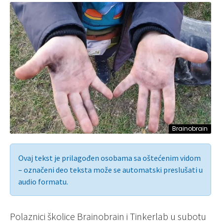
Brainobrain
Ovaj tekst je prilagođen osobama sa oštećenim vidom
– označeni deo teksta može se automatski preslušati u
audio formatu.
Polaznici školice Brainobrain i Tinkerlab u subotu