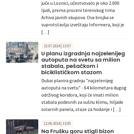
juče u Loznici, učestvovalo je oko 2.000
ljudi, prema proceni terenskog tima
Arhiva javnih skupova. Ova brojka se
suprotstavlja izveštaju Informera, koji je
[…]
22.07.2024 | 13:57
U planu izgradnja najzelenijeg
autoputa na svetu sa milion
stabala, pešačkom i
biciklističkom stazom
Dubai planira gradnju "najzelenijeg
autoputa na svetu" - 64 kilometara dugog
održivog koridora, koji će imati milion
stabala podesnih za sušnu klimu, hiljade
solarnih panela, staze za hodanje i […]
12.06.2024 | 13:05
Na Frušku goru stigli bizon