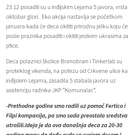
23.12 posadili su u inđijskim Lejama 5 javora, vrsta
oktobar glori. Eko akcija nastavlja se početkom
januara kada će deca okititi prirodnu jelku koju će
posle praznika posaditi i okititi jestivim ukrasima za
ptice.
Deca polaznici školice Branobrain i Tinkerlab su
proteklog vikenda, na potezu od Crkvene ulice ka
inđijskim Lejama, zasadila 5 stabala javora uz
asistenciju radnika JKP “Komunalac”.
-Prethodne godine smo radili uz pomoć Fertico i
Filpi kompanija, pa smo sada preostala sredstva
utrošili.Ideja je da ova današnja deca za 20-30
godina mogu da dođu ovde sa svojom decom i