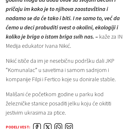
pričaju im kako je to njihova zaostavština i
nadamo se da će tako i biti. I ne samo to, već da
ćemo u deci probuditi svest o okolini, ekologiji i
koliko je briga o istom briga svih nas. –
kaže za IN
Medija edukator Ivana Nikić.
Nikić ističe da im je nesebičnu podršku dali JKP
“Komunalac” u savetima i samom sadnjom i
kompanije Filpi i
Fertico
koje su donirale stable.
Mališani će početkom godine u parku kod
železničke stanice posaditi jelku koju će okititi
jestivim ukrasima za ptice.
PODELI VEST: