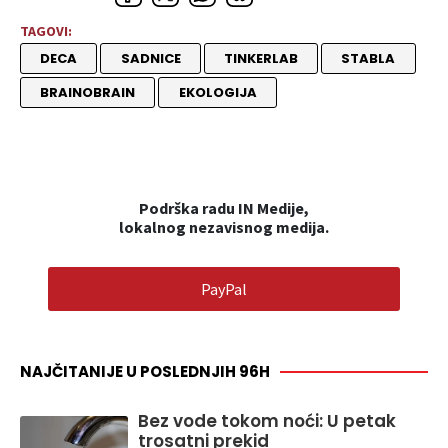
TAGOVI:
DECA
SADNICE
TINKERLAB
STABLA
BRAINOBRAIN
EKOLOGIJA
Podrška radu IN Medije,
lokalnog nezavisnog medija.
PayPal
NAJČITANIJE U POSLEDNJIH 96H
Bez vode tokom noći: U petak
trosatni prekid