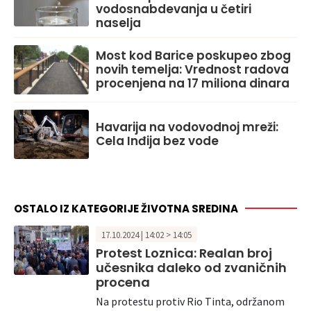
vodosnabdevanja u četiri
naselja
Most kod Barice poskupeo zbog
novih temelja: Vrednost radova
procenjena na 17 miliona dinara
Havarija na vodovodnoj mreži:
Cela Inđija bez vode
OSTALO IZ KATEGORIJE ŽIVOTNA SREDINA
17.10.2024 | 14:02 > 14:05
Protest Loznica: Realan broj
učesnika daleko od zvaničnih
procena
Na protestu protiv Rio Tinta, održanom