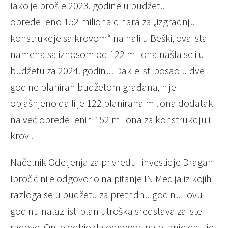
Iako je prošle 2023. godine u budžetu
opredeljeno 152 miliona dinara za „izgradnju
konstrukcije sa krovom“ na hali u Beški, ova ista
namena sa iznosom od 122 miliona našla se i u
budžetu za 2024. godinu. Dakle isti posao u dve
godine planiran budžetom građana, nije
objašnjeno da li je 122 planirana miliona dodatak
na već opredeljenih 152 miliona za konstrukciju i
krov .
Načelnik Odeljenja za privredu i investicije Dragan
Ibročić nije odgovorio na pitanje IN Medija iz kojih
razloga se u budžetu za prethdnu godinu i ovu
godinu nalazi isti plan utroška sredstava za iste
radove. On je odbio da odgovori na pitanje da li je