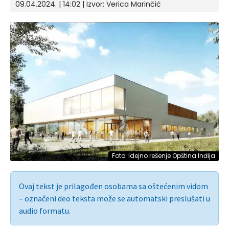
09.04.2024. | 14:02
| Izvor:
Verica Marinčić
Foto: Idejno rešenje Opština Inđija
Ovaj tekst je prilagođen osobama sa oštećenim vidom
– označeni deo teksta može se automatski preslušati u
audio formatu.