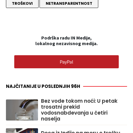
TROŠKOVI
NETRANSPARENTNOST
Podrška radu IN Medije,
lokalnog nezavisnog medija.
PayPal
NAJČITANIJE U POSLEDNJIH 96H
Bez vode tokom noći: U petak
trosatni prekid
vodosnabdevanja u četiri
naselja
Deca iz Inđije na moru o trošku