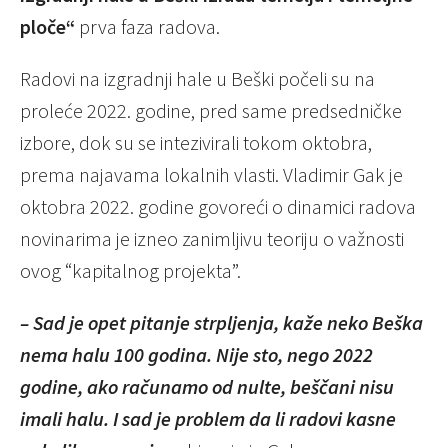
ploče“
prva faza radova.
Radovi na izgradnji hale u Beški počeli su na
proleće 2022. godine, pred same predsedničke
izbore, dok su se intezivirali tokom oktobra,
prema najavama lokalnih vlasti. Vladimir Gak je
oktobra 2022. godine govoreći o dinamici radova
novinarima je izneo zanimljivu teoriju o važnosti
ovog “kapitalnog projekta”.
– Sad je opet pitanje strpljenja, kaže neko Beška
nema halu 100 godina. Nije sto, nego 2022
godine, ako računamo od nulte, beščani nisu
imali halu. I sad je problem da li radovi kasne