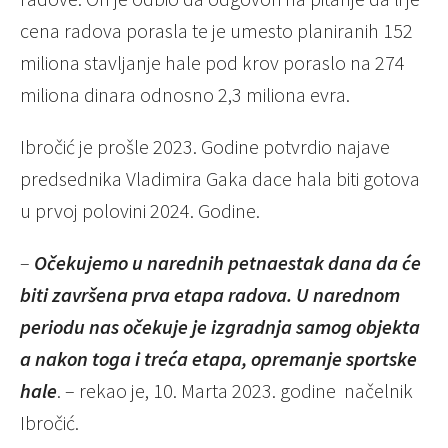
cena radova porasla te je umesto planiranih 152
miliona stavljanje hale pod krov poraslo na 274
miliona dinara odnosno 2,3 miliona evra.
Ibročić je prošle 2023. Godine potvrdio najave
predsednika Vladimira Gaka dace hala biti gotova
u prvoj polovini 2024. Godine.
–
Očekujemo u narednih petnaestak dana da će
biti završena prva etapa radova. U narednom
periodu nas očekuje je izgradnja samog objekta
a nakon toga i treća etapa, opremanje sportske
hale
. – rekao je, 10. Marta 2023. godine načelnik
Ibročić.