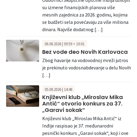
su izmene finansijskih planova više
mesnih zajednica za 2026. godinu, kojima
se budžeti sela povećavaju za više miliona
dinara. Najviše dodatnog […]
06.08.2026 | 09:59 > 10:01
Bez vode deo Novih Karlovaca
Zbog havarije na vodovodnoj mreži jutros
je prekinuto vodosnabdevanje u delu Novih
[…]
05.08.2026 | 14:48
Književni klub „Miroslav Mika
Antić“ otvorio konkurs za 37.
„Garavi sokak“
Književni klub „Miroslav Mika Antić“ iz
Inđije raspisao je 37. međunarodni
pesnički konkurs „Garavi sokak“, koji i ove