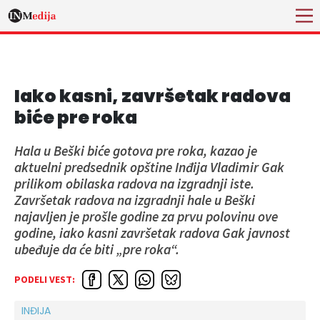
Iako kasni, završetak radova
biće pre roka
Hala u Beški biće gotova pre roka, kazao je
aktuelni predsednik opštine Inđija Vladimir Gak
prilikom obilaska radova na izgradnji iste.
Završetak radova na izgradnji hale u Beški
najavljen je prošle godine za prvu polovinu ove
godine, iako kasni završetak radova Gak javnost
ubeđuje da će biti „pre roka“.
PODELI VEST:
INĐIJA