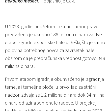
nekoliko meseci.
– objasnio je Gak.
U 2023. godini budžetom lokalne samouprave
predviđeno je ukupno 188 miliona dinara za dve
etape izgradnje sportske hale u Beški, što je samo
polovina potrebnog novca za završetak hale
obzirom da je predračunska vrednost gotovo 348
miliona dinara.
Prvom etapom igradnje obuhvaćeno je izgradnja
temelja i temeljne ploče, u prvoj fazi za strični
nadzor izdvaja se 1,2 miliona dinara dok 34 milina
dinara odlazinapomenute radove. U projekciji
budžeta se ističe da je plan završetka radva 2023.