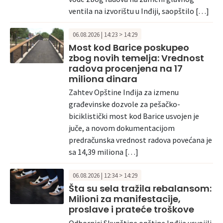
ventila na izvorištu u Inđiji, saopštilo […]
06.08.2026 | 14:23 > 14:29
Most kod Barice poskupeo
zbog novih temelja: Vrednost
radova procenjena na 17
miliona dinara
Zahtev Opštine Inđija za izmenu
građevinske dozvole za pešačko-
biciklistički most kod Barice usvojen je
juče, a novom dokumentacijom
predračunska vrednost radova povećana je
sa 14,39 miliona […]
06.08.2026 | 12:34 > 14:29
Šta su sela tražila rebalansom:
Milioni za manifestacije,
proslave i prateće troškove
Odbornici Skupštine opštine Inđija usvojili