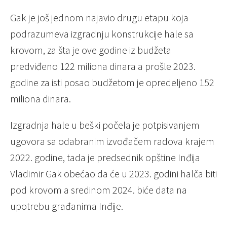
Gak je još jednom najavio drugu etapu koja
podrazumeva izgradnju konstrukcije hale sa
krovom, za šta je ove godine iz budžeta
predviđeno 122 miliona dinara a prošle 2023.
godine za isti posao budžetom je opredeljeno 152
miliona dinara.
Izgradnja hale u beški počela je potpisivanjem
ugovora sa odabranim izvođačem radova krajem
2022. godine, tada je predsednik opštine Inđija
Vladimir Gak obećao da će u 2023. godini halča biti
pod krovom a sredinom 2024. biće data na
upotrebu građanima Inđije.