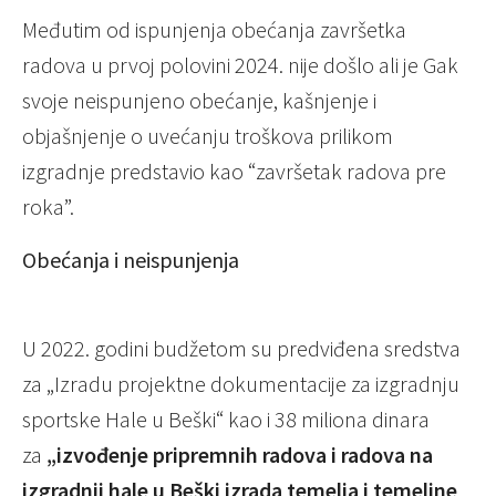
Međutim od ispunjenja obećanja završetka
radova u prvoj polovini 2024. nije došlo ali je Gak
svoje neispunjeno obećanje, kašnjenje i
objašnjenje o uvećanju troškova prilikom
izgradnje predstavio kao “završetak radova pre
roka”.
Obećanja i neispunjenja
U 2022. godini budžetom su predviđena sredstva
za „Izradu projektne dokumentacije za izgradnju
sportske Hale u Beški“ kao i 38 miliona dinara
za
„izvođenje pripremnih radova i radova na
izgradnji hale u Beški izrada temelja i temeljne