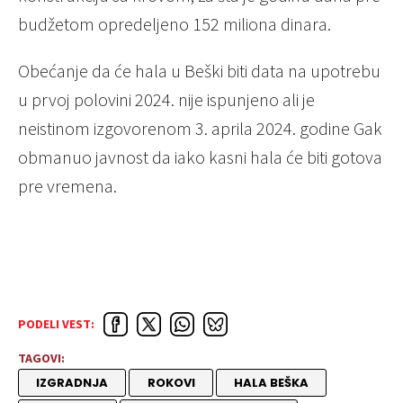
budžetom opredeljeno 152 miliona dinara.
Obećanje da će hala u Beški biti data na upotrebu
u prvoj polovini 2024. nije ispunjeno ali je
neistinom izgovorenom 3. aprila 2024. godine Gak
obmanuo javnost da iako kasni hala će biti gotova
pre vremena.
PODELI VEST:
TAGOVI:
IZGRADNJA
ROKOVI
HALA BEŠKA