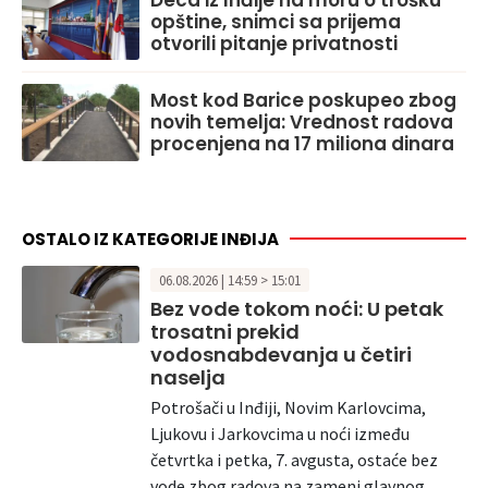
opštine, snimci sa prijema
otvorili pitanje privatnosti
Most kod Barice poskupeo zbog
novih temelja: Vrednost radova
procenjena na 17 miliona dinara
OSTALO IZ KATEGORIJE INĐIJA
06.08.2026 | 14:59 > 15:01
Bez vode tokom noći: U petak
trosatni prekid
vodosnabdevanja u četiri
naselja
Potrošači u Inđiji, Novim Karlovcima,
Ljukovu i Jarkovcima u noći između
četvrtka i petka, 7. avgusta, ostaće bez
vode zbog radova na zameni glavnog