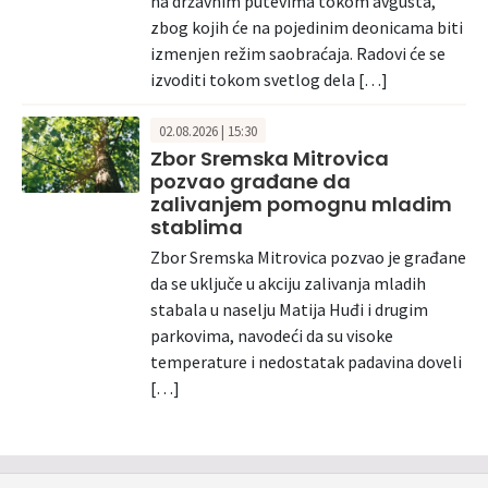
na državnim putevima tokom avgusta,
zbog kojih će na pojedinim deonicama biti
izmenjen režim saobraćaja. Radovi će se
izvoditi tokom svetlog dela […]
02.08.2026 | 15:30
Zbor Sremska Mitrovica
pozvao građane da
zalivanjem pomognu mladim
stablima
Zbor Sremska Mitrovica pozvao je građane
da se uključe u akciju zalivanja mladih
stabala u naselju Matija Huđi i drugim
parkovima, navodeći da su visoke
temperature i nedostatak padavina doveli
[…]