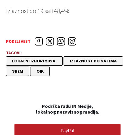
Izlaznost do 19 sati
48,4%
PODELI VEST:
TAGOVI:
LOKALNI IZBORI 2024.
IZLAZNOST PO SATIMA
SREM
OIK
Podrška radu IN Medije,
lokalnog nezavisnog medija.
PayPal