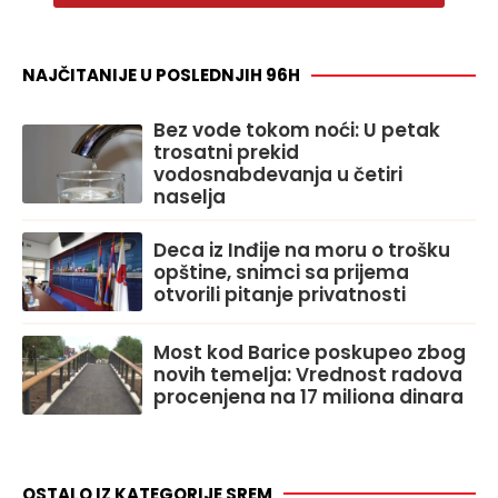
NAJČITANIJE U POSLEDNJIH 96H
Bez vode tokom noći: U petak
trosatni prekid
vodosnabdevanja u četiri
naselja
Deca iz Inđije na moru o trošku
opštine, snimci sa prijema
otvorili pitanje privatnosti
Most kod Barice poskupeo zbog
novih temelja: Vrednost radova
procenjena na 17 miliona dinara
OSTALO IZ KATEGORIJE SREM