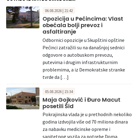
06.08.2026 | 21:42
Opozicija u Pećincima: Vlast
obećala bolji prevoz i
asfaltiranje
Odbornici opozicije u Skupštini opštine
Pećinci zatražili su na današnjoj sednici
odgovore o autobuskom prevozu,
putevima i drugim infrastrukturnim
problemima, a iz Demokratske stranke
tvrde da […]
05.08.2026 | 15:34
Maja Gojković i Đuro Macut
posetili Šid
Pokrajinska vlada je u prethodnih nekoliko
godina izdvojila više od 70 miliona dinara
za nabavku medicinske opreme i
sanitetnog vozila za potrebe Doma