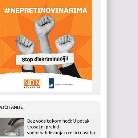
AJČITANIJE
Bez vode tokom noći: U petak
trosatni prekid
vodosnabdevanja u četiri naselja