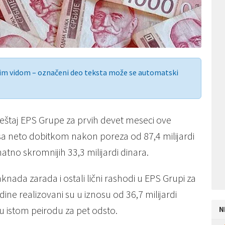
nim vidom – označeni deo teksta može se automatski
izveštaj EPS Grupe za prvih devet meseci ove
sa neto dobitkom nakon poreza od 87,4 milijardi
tno skromnijih 33,3 milijardi dinara.
aknada zarada i ostali lični rashodi u EPS Grupi za
ne realizovani su u iznosu od 36,7 milijardi
u istom peirodu za pet odsto.
N