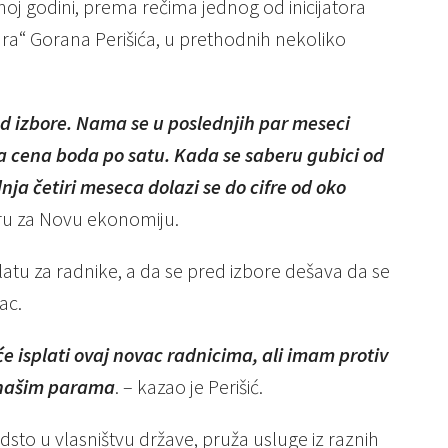
j godini, prema rečima jednog od inicijatora
ra“ Gorana Perišića, u prethodnih nekoliko
ed izbore. Nama se u poslednjih par meseci
a cena boda po satu. Kada se saberu gubici od
ja četiri meseca dolazi se do cifre od oko
ru za Novu ekonomiju.
latu za radnike, a da se pred izbore dešava da se
ac.
 isplati ovaj novac radnicima, ali imam protiv
s našim parama
. – kazao je Perišić.
dsto u vlasništvu države, pruža usluge iz raznih