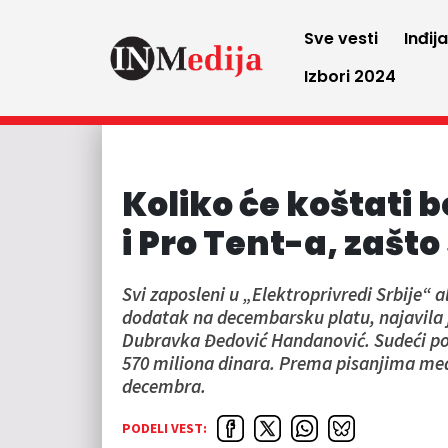
Sve vesti
Inđij
Izbori 2024
Koliko će koštati 
i Pro Tent-a, zašto
Svi zaposleni u „Elektroprivredi Srbije“ a
dodatak na decembarsku platu, najavila j
Dubravka Đedović Handanović. Sudeći po b
570 miliona dinara. Prema pisanjima medi
decembra.
PODELI VEST: