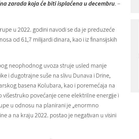
ečna zarada koja će biti isplaćena u decembru
. –
upe u 2022. godini navodi se da je preduzeće
sa od 61,7 milijardi dinara, kao i iz finansijskih
 zbog neophodnog uvoza struje usled manje
ike i dugotrajne suše na slivu Dunava i Drine,
udarskog basena Kolubara, kao i poremećaja na
 višestruko povećanje cene elektrilne energije i
 Grupe u odnosu na planirani je „enormno
e a na kraju 2022. postao je negativan u visini