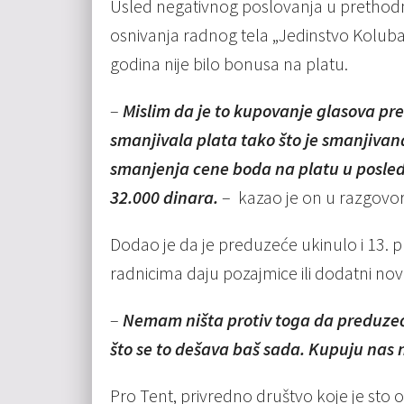
Usled negativnog poslovanja u prethodno
osnivanja radnog tela „Jedinstvo Koluba
godina nije bilo bonusa na platu.
–
Mislim da je to kupovanje glasova pr
smanjivala plata tako što je smanjivan
smanjenja cene boda na platu u posledn
32.000 dinara.
– kazao je on u razgovo
Dodao je da je preduzeće ukinulo i 13. p
radnicima daju pozajmice ili dodatni nov
–
Nemam ništa protiv toga da preduzeće
što se to dešava baš sada. Kupuju na
Pro Tent, privredno društvo koje je sto o