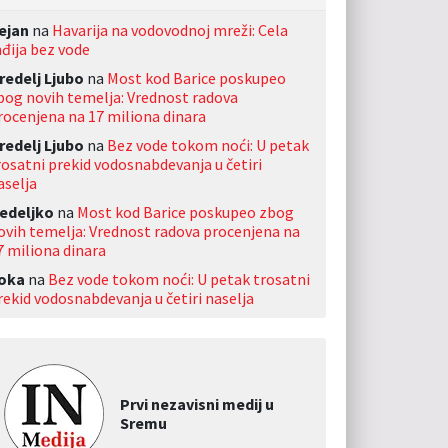
ejan
na
Havarija na vodovodnoj mreži: Cela
nđija bez vode
redelj Ljubo
na
Most kod Barice poskupeo
bog novih temelja: Vrednost radova
rocenjena na 17 miliona dinara
redelj Ljubo
na
Bez vode tokom noći: U petak
rosatni prekid vodosnabdevanja u četiri
aselja
edeljko
na
Most kod Barice poskupeo zbog
ovih temelja: Vrednost radova procenjena na
7 miliona dinara
oka
na
Bez vode tokom noći: U petak trosatni
rekid vodosnabdevanja u četiri naselja
Prvi nezavisni medij u
Sremu