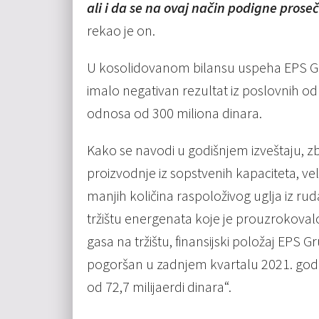
ali i da se na ovaj način podigne pros
rekao je on.
U kosolidovanom bilansu uspeha EPS Gr
imalo negativan rezultat iz poslovnih odno
odnosa od 300 miliona dinara.
Kako se navodi u godišnjem izveštaju,
proizvodnje iz sopstvenih kapaciteta, vel
manjih količina raspoloživog uglja iz r
tržištu energenata koje je prouzrokovalo
gasa na tržištu, finansijski položaj EPS
pogoršan u zadnjem kvartalu 2021. godin
od 72,7 milijaerdi dinara“.