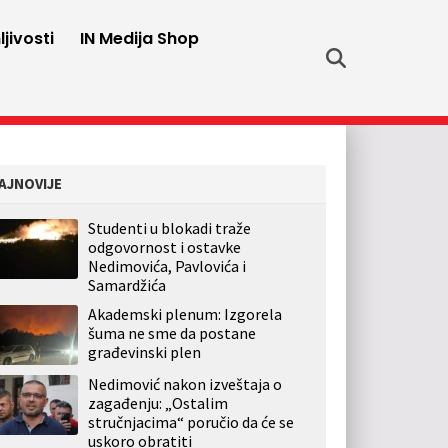
jivosti
IN Medija Shop
AJNOVIJE
Studenti u blokadi traže
odgovornost i ostavke
Nedimovića, Pavlovića i
Samardžića
Akademski plenum: Izgorela
šuma ne sme da postane
građevinski plen
Nedimović nakon izveštaja o
zagađenju: „Ostalim
stručnjacima“ poručio da će se
uskoro obratiti