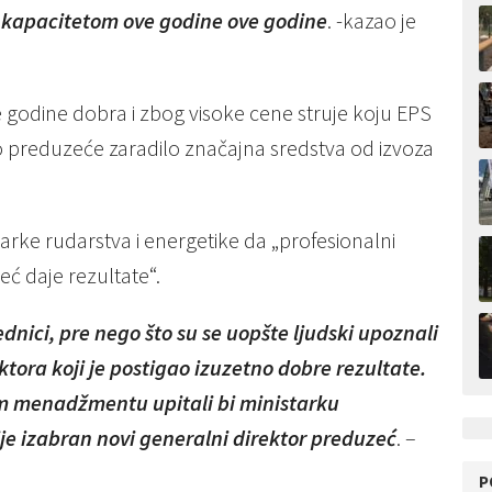
 kapacitetom ove godine ove godine
. -kazao je
e godine dobra i zbog visoke cene struje koju EPS
ko preduzeće zaradilo značajna sredstva od izvoza
arke rudarstva i energetike da „profesionalni
 daje rezultate“.
dnici, pre nego što su se uopšte ljudski upoznali
tora koji je postigao izuzetno dobre rezultate.
om menadžmentu upitali bi ministarku
je izabran novi generalni direktor preduzeć
. –
P