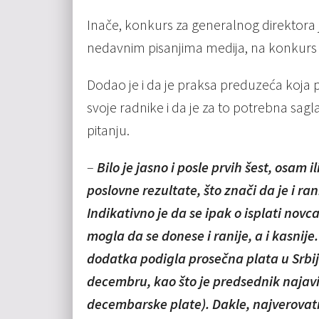
Inače, konkurs za generalnog direktora 
nedavnim pisanjima medija, na konkurs s
Dodao je i da je praksa preduzeća koja 
svoje radnike i da je za to potrebna sag
pitanju.
–
Bilo je jasno i posle prvih šest, osam 
poslovne rezultate, što znači da je i rani
Indikativno je da se ipak o isplati novc
mogla da se donese i ranije, a i kasnije
dodatka podigla prosečna plata u Srbij
decembru, kao što je predsednik najavi
decembarske plate). Dakle, najverovatni