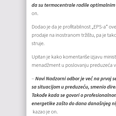
da su termocentrale radile optimalnim
on.
Dodao je da je profitabilnost „EPS-a“ ov
prodaje na inostranom tržištu, pa je ta
struje.
Upitan je kako komentariše izjavu minist
menadžment u poslovanju preduzeća već
–
Novi Nadzorni odbor je već na prvoj se
sa situacijom u preduzeću, smenio direk
Takođe kada se govori o profesionaln
energetike zašto do dana današnjeg ni
kazao je on.