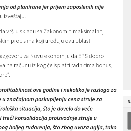
a od planirane jer prijem zaposlenih nije
u izveštaju.
arada vrši u skladu sa Zakonom o maksimalnoj
kim propisima koji uređuju ovu oblast.
 razgovoru za Novu ekonomiju da EPS dobro
va na računu iz kog će isplatiti radnicima bonus,
ore“.
rofitabilnost ove godine i nekoliko je razloga za
 je u značajnom poskupljenju cena struje za
N
rološka situacija, što je dovelo do veće
 treći konsolidacija proizvodnje struje u
bog boljeg rudarenja, što zbog uvoza uglja, tako