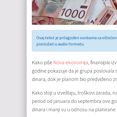
Ovaj tekst je prilagođen osobama sa ošteće
preslušati u audio formatu.
Kako piše
Nova ekonomija
, finansijski 
godine pokazuje da je grupa poslovala 
dinara, dok je planom bio predviđeno zna
Kako stoji u izveštaju, troškovi zarada, n
period od januara do septembra ove godi
dinara i manji su u odnosu na planirane 