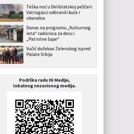
Teška noć u Deliblatskoj peščari:
Vatrogasci odbranili kuće i
vikendice
Danas na programu „Kulturnog
leta“ radionica za decu i
„Patrolne šape“
Vučić dočekao Zelenskog ispred
Palate Srbija
Podrška radu IN Medije,
lokalnog nezavisnog medija.