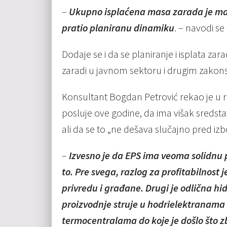
–
Ukupno isplaćena masa zarada je manj
pratio planiranu dinamiku
. – navodi se 
Dodaje se i da se planiranje i isplata z
zaradi u javnom sektoru i drugim zakons
Konsultant Bogdan Petrović rekao je u
posluje ove godine, da ima višak sredsta
ali da se to „ne dešava slučajno pred izb
–
Izvesno je da EPS ima veoma solidnu p
to. Pre svega, razlog za profitabilnost
privredu i građane. Drugi je odlična hid
proizvodnje struje u hodrielektranama i
termocentralama do koje je došlo što z