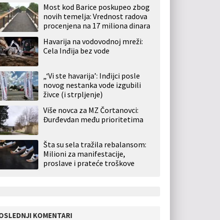
Most kod Barice poskupeo zbog
novih temelja: Vrednost radova
procenjena na 17 miliona dinara
Havarija na vodovodnoj mreži:
Cela Inđija bez vode
„‘Vi ste havarija’: Inđijci posle
novog nestanka vode izgubili
živce (i strpljenje)
Više novca za MZ Čortanovci:
Đurđevdan među prioritetima
Šta su sela tražila rebalansom:
Milioni za manifestacije,
proslave i prateće troškove
OSLEDNJI KOMENTARI