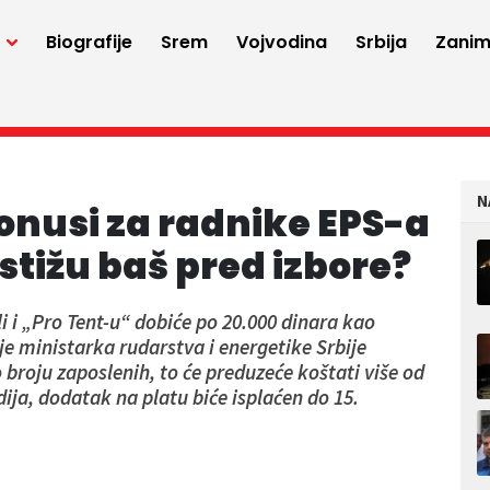
a
Biografije
Srem
Vojvodina
Srbija
Zaniml
N
bonusi za radnike EPS-a
 stižu baš pred izbore?
li i „Pro Tent-u“ dobiće po 20.000 dinara kao
e ministarka rudarstva i energetike Srbije
roju zaposlenih, to će preduzeće koštati više od
ja, dodatak na platu biće isplaćen do 15.