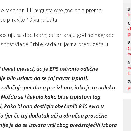
D
je raspisan 11. avgusta ove godine a prema
I
e prijavilo 40 kandidata.
G
z
p
posluju sa dobitkom, da pri kraju godine nagrade
G
lasnost Vlade Srbije kada su javna preduzeća u
t
n
N
n
ili devet meseci, da je EPS ostvario odlične
1
je bilo uslova da se taj novac isplati.
Z
a odlučuje pet dana pre izbora, iako je ta odluka
p
. Možda se i čekalo kako bi se isplatom tog
i, kako bi ona dostigla obećanih 840 evra u
o (jer će taj dodatak ući u obračun prosečne
je je da se isplata vrši zbog predstojećih izbora