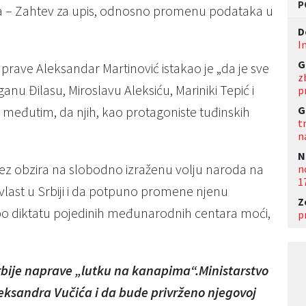
P
va – Zahtev za upis, odnosno promenu podataka u
D
I
G
prave Aleksandar Martinović istakao je „da je sve
z
u Đilasu, Miroslavu Aleksiću, Mariniki Tepić i
p
G
ja, međutim, da njih, kao protagoniste tuđinskih
t
n
N
, bez obzira na slobodno izraženu volju naroda na
n
1
last u Srbiji i da potpuno promene njenu
Z
, po diktatu pojedinih međunarodnih centara moći,
p
rbije naprave „lutku na kanapima“.
Ministarstvo
eksandra Vučića i da bude privrženo njegovoj