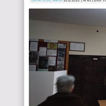
IZBORI 2024
,
SRBIJA
25.12.2023. | 14:43
| Izvor:
F