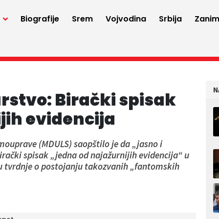
a
Biografije
Srem
Vojvodina
Srbija
Zaniml
N
rstvo: Birački spisak
jih evidencija
mouprave (MDULS) saopštilo je da „jasno i
irački spisak „jedna od najažurnijih evidencija“ u
a su tvrdnje o postojanju takozvanih „fantomskih