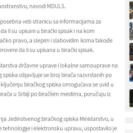
inostranstvu, navodi MDULS.
i posebna veb stranicu sa informacijama za
a li su upisani u birački spisak i na kom
ačko pravo, a slepim i slabovidim licima takođe
vere da li su upisana u birački spisak.
nistarstva državne uprave i lokalne samouprave na
 spiska objavljuje se broj birača razvrstanih po
ključenju biračkog spiska omogućava se uvid u
rača u Srbiji po biračkim mestima, poručuju iz
ja Jedinstvenog biračkog spiska Ministarstvo, u
 tehnologije i elektronsku upravu, uspostavilo je