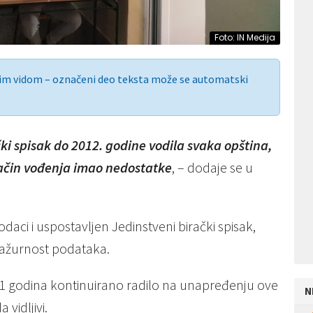
Foto: IN Medija
nim vidom – označeni deo teksta može se automatski
ki spisak do 2012. godine vodila svaka opština,
način vođenja imao nedostatke
, – dodaje se u
daci i uspostavljen Jedinstveni birački spisak,
 ažurnost podataka.
 11 godina kontinuirano radilo na unapređenju ove
N
vidljivi.