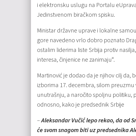
i elektronsku uslugu na Portalu eUpra
Jedinstvenom biračkom spisku.
Ministar državne uprave i lokalne samou
gore navedeno vrlo dobro poznato Dragan
ostalim liderima liste Srbija protiv nasil
interesa, činjenice ne zanimaju“.
Martinović je dodao da je njihov cilj da
izborima 17. decembra, silom preuzmu v
unutrašnju, a naročito spoljnu politiku
odnosno, kako je predsednik Srbije
–
Aleksandar Vučić lepo rekao, da od S
će svom snagom biti uz predsednika Al