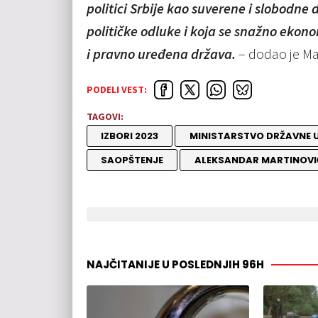
politici Srbije kao suverene i slobodne
političke odluke i koja se snažno ekono
i pravno uređena država.
– dodao je Mar
PODELI VEST:
TAGOVI:
IZBORI 2023
MINISTARSTVO DRŽAVNE 
SAOPŠTENJE
ALEKSANDAR MARTINOVI
NAJČITANIJE U POSLEDNJIH 96H