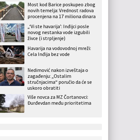
Most kod Barice poskupeo zbog
novih temelja: Vrednost radova
procenjena na 17 miliona dinara
„‘Vi ste havarija’: Inđijci posle
novog nestanka vode izgubili
živce (i strpljenje)
Havarija na vodovodnoj mreži:
Cela Inđija bez vode
Nedimović nakon izveštaja o
zagađenju: „Ostalim
stručnjacima“ poručio da će se
uskoro obratiti
Više novca za MZ Čortanovci:
Đurđevdan među prioritetima