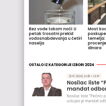
Bez vode tokom noći: U
Most kod
petak trosatni prekid
poskupe
vodosnabdevanja u četiri
temelja:
naselja
procenje
dinara
OSTALO IZ KATEGORIJE IZBORI 2024
25.07.2024 | 13:45 > 13:47
Nosilac liste “
mandat odborn
Nosilac liste “Pećinci 
ustupio je mandat odbo