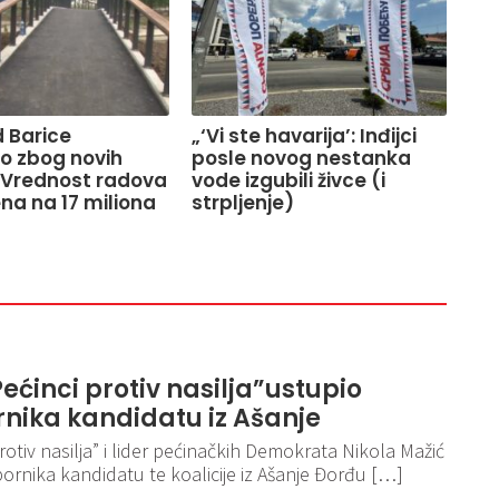
 Barice
„‘Vi ste havarija’: Inđijci
o zbog novih
posle novog nestanka
 Vrednost radova
vode izgubili živce (i
na na 17 miliona
strpljenje)
Pećinci protiv nasilja”ustupio
ika kandidatu iz Ašanje
protiv nasilja” i lider pećinačkih Demokrata Nikola Mažić
rnika kandidatu te koalicije iz Ašanje Đorđu […]