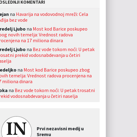
OSLEDNJI KOMENTARI
ejan
na
Havarija na vodovodnoj mreži: Cela
nđija bez vode
redelj Ljubo
na
Most kod Barice poskupeo
bog novih temelja: Vrednost radova
rocenjena na 17 miliona dinara
redelj Ljubo
na
Bez vode tokom noći: U petak
rosatni prekid vodosnabdevanja u četiri
aselja
edeljko
na
Most kod Barice poskupeo zbog
ovih temelja: Vrednost radova procenjena na
7 miliona dinara
oka
na
Bez vode tokom noći: U petak trosatni
rekid vodosnabdevanja u četiri naselja
Prvi nezavisni medij u
Sremu