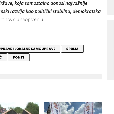
 države, koja samostalno donosi najvažnije
mski razvija kao politički stabilna, demokratska
tinović u saopštenju.
UPRAVE I LOKALNE SAMOUPRAVE
SRBIJA
Ć
FONET