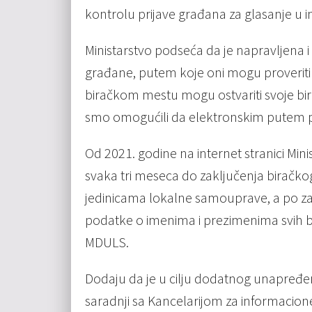
kontrolu prijave građana za glasanje u 
Ministarstvo podseća da je napravljena 
građane, putem koje oni mogu proveriti d
biračkom mestu mogu ostvariti svoje bir
smo omogućili da elektronskim putem pro
Od 2021. godine na internet stranici Mi
svaka tri meseca do zaključenja biračkog
jedinicama lokalne samouprave, a po za
podatke o imenima i prezimenima svih bi
MDULS.
Dodaju da je u cilju dodatnog unapređen
saradnji sa Kancelarijom za informacione