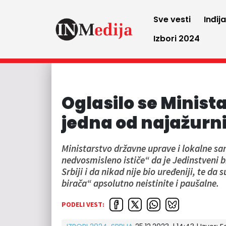
Sve vesti
Inđij
Izbori 2024
Oglasilo se Minista
jedna od najažurni
Ministarstvo državne uprave i lokalne sa
nedvosmisleno ističe“ da je Jedinstveni b
Srbiji i da nikad nije bio uređeniji, te d
birača“ apsolutno neistinite i paušalne.
PODELI VEST: