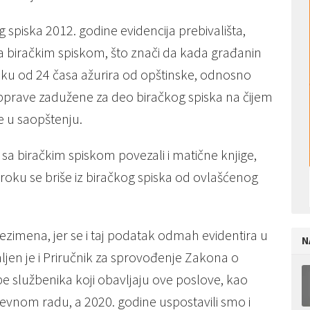
spiska 2012. godine evidencija prebivališta,
 biračkim spiskom, što znači da kada građanin
roku od 24 časa ažurira od opštinske, odnosno
prave zadužene za deo biračkog spiska na čijem
e u saopštenju.
a biračkim spiskom povezali i matične knjige,
roku se briše iz biračkog spiska od ovlašćenog
ezimena, jer se i taj podatak odmah evidentira u
N
ljen je i Priručnik za sprovođenje Zakona o
 službenika koji obavljaju ove poslove, kao
nom radu, a 2020. godine uspostavili smo i