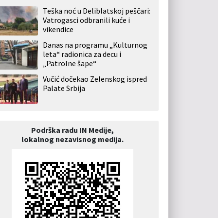
Teška noć u Deliblatskoj peščari:
Vatrogasci odbranili kuće i
vikendice
Danas na programu „Kulturnog
leta“ radionica za decu i
„Patrolne šape“
Vučić dočekao Zelenskog ispred
Palate Srbija
Podrška radu IN Medije,
lokalnog nezavisnog medija.