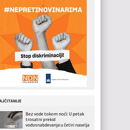
AJČITANIJE
Bez vode tokom noći: U petak
trosatni prekid
vodosnabdevanja u četiri naselja