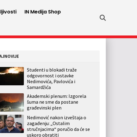
jivosti
IN Medija Shop
AJNOVIJE
Studenti u blokadi traže
odgovornost i ostavke
Nedimovića, Pavlovića i
Samardžića
Akademski plenum: Izgorela
šuma ne sme da postane
građevinski plen
Nedimović nakon izveštaja o
zagađenju: „Ostalim
stručnjacima“ poručio da će se
uskoro obratiti