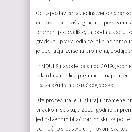
Od uspostavljanja Jedinstvenog biračkog 
odnosno boravišta građana povezana sa
promeni prebivalište, taj podatak se u 
gradske uprave jedinice lokalne samoup
je području izvršena promena, dodaje s
Iz MDULS navode da su od 2019. godine s
tako da kada lice premine, u najkraćem 
lica za ažuriranje biračkog spiska.
Ista procedura je i u slučaju promene pr
biračkom spisku, a 2019. godine priprem
jedinstvenom biračkom spisku za potrebe
pomoćno sredstvo u njihovom svakodnev