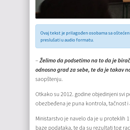
Ovaj tekst je prilagođen osobama sa ošteće
preslušati u audio formatu.
–
Želimo da podsetimo na to da je birač
odnosno grad za sebe, te da je takav 
saopštenju.
Otkako su 2012. godine objedinjeni svi po
obezbeđena je puna kontrola, tačnost i
Ministarstvo je navelo da je u proteklih
baze podataka, te da su rezultati tog rada 