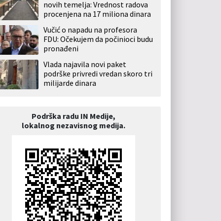
novih temelja: Vrednost radova
procenjena na 17 miliona dinara
Vučić o napadu na profesora
FDU: Očekujem da počinioci budu
pronađeni
Vlada najavila novi paket
podrške privredi vredan skoro tri
milijarde dinara
Podrška radu IN Medije,
lokalnog nezavisnog medija.