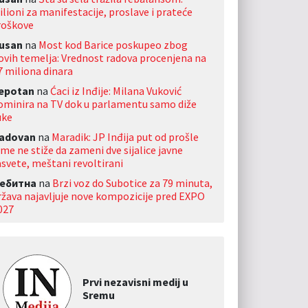
ilioni za manifestacije, proslave i prateće
roškove
usan
na
Most kod Barice poskupeo zbog
ovih temelja: Vrednost radova procenjena na
7 miliona dinara
jepotan
na
Ćaci iz Inđije: Milana Vuković
ominira na TV dok u parlamentu samo diže
uke
adovan
na
Maradik: JP Inđija put od prošle
ime ne stiže da zameni dve sijalice javne
asvete, meštani revoltirani
ебитна
na
Brzi voz do Subotice za 79 minuta,
ržava najavljuje nove kompozicije pred EXPO
027
Prvi nezavisni medij u
Sremu