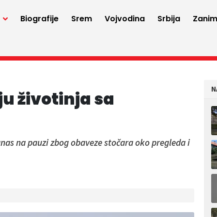
a
Biografije
Srem
Vojvodina
Srbija
Zaniml
N
u životinja sa
anas na pauzi zbog obaveze stočara oko pregleda i