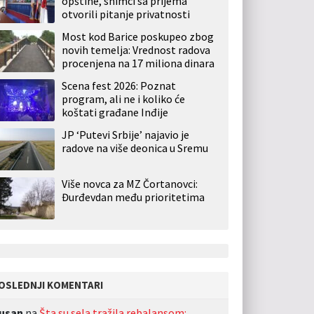
opštine, snimci sa prijema
otvorili pitanje privatnosti
Most kod Barice poskupeo zbog
novih temelja: Vrednost radova
procenjena na 17 miliona dinara
Scena fest 2026: Poznat
program, ali ne i koliko će
koštati građane Inđije
JP ‘Putevi Srbije’ najavio je
radove na više deonica u Sremu
Više novca za MZ Čortanovci:
Đurđevdan među prioritetima
OSLEDNJI KOMENTARI
usan
na
Šta su sela tražila rebalansom: