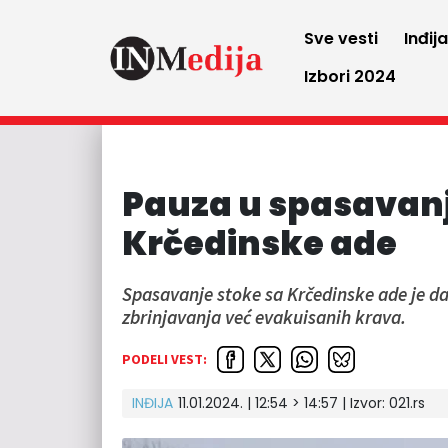
Sve vesti
Inđij
Izbori 2024
Pauza u spasavanj
Krčedinske ade
Spasavanje stoke sa Krčedinske ade je d
zbrinjavanja već evakuisanih krava.
PODELI VEST:
INĐIJA
11.01.2024. | 12:54 > 14:57
| Izvor:
021.rs