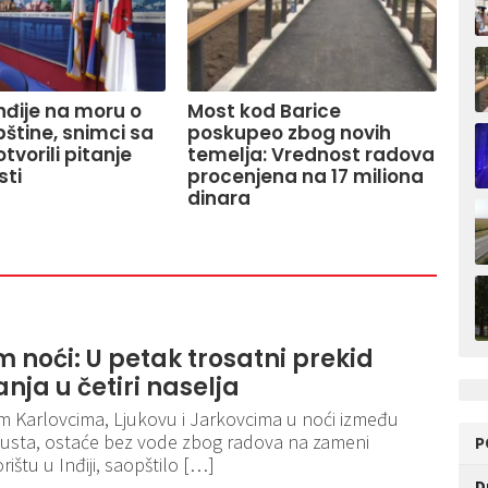
Inđije na moru o
Most kod Barice
pštine, snimci sa
poskupeo zbog novih
tvorili pitanje
temelja: Vrednost radova
sti
procenjena na 17 miliona
dinara
 noći: U petak trosatni prekid
ja u četiri naselja
vim Karlovcima, Ljukovu i Jarkovcima u noći između
vgusta, ostaće bez vode zbog radova na zameni
P
rištu u Inđiji, saopštilo […]
D