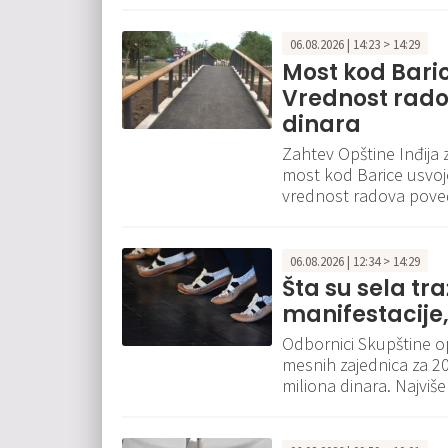
06.08.2026 | 14:23 > 14:29
Most kod Bari
Vrednost rado
dinara
Zahtev Opštine Inđija 
most kod Barice usvo
vrednost radova poveć
06.08.2026 | 12:34 > 14:29
Šta su sela tr
manifestacije,
Odbornici Skupštine opš
mesnih zajednica za 20
miliona dinara. Najvi