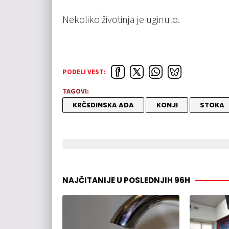
Nekoliko životinja je uginulo.
PODELI VEST:
TAGOVI:
KRČEDINSKA ADA
KONJI
STOKA
NAJČITANIJE U POSLEDNJIH 96H