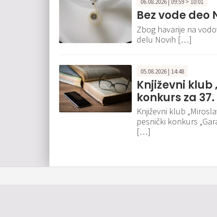
06.08.2026 | 09:59 > 10:01
Bez vode deo 
Zbog havarije na vodo
delu Novih […]
05.08.2026 | 14:48
Književni klub
konkurs za 37.
Književni klub „Mirosla
pesnički konkurs „Garav
[…]
O nama
Impressum
Kontakt
Oglašavanje