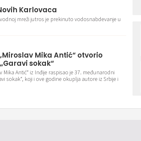
Novih Karlovaca
vodnoj mreži jutros je prekinuto vodosnabdevanje u
 „Miroslav Mika Antić“ otvorio
 „Garavi sokak“
v Mika Antić“ iz Inđije raspisao je 37. međunarodni
i sokak“, koji i ove godine okuplja autore iz Srbije i
Pravila i politika privatnosti