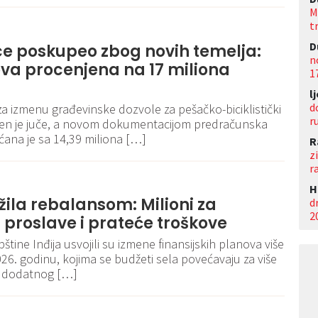
M
t
D
ce poskupeo zbog novih temelja:
n
va procenjena na 17 miliona
1
l
d
za izmenu građevinske dozvole za pešačko-biciklistički
r
jen je juče, a novom dokumentacijom predračunska
ana je sa 14,39 miliona […]
R
z
r
Н
ažila rebalansom: Milioni za
d
2
 proslave i prateće troškove
tine Inđija usvojili su izmene finansijskih planova više
26. godinu, kojima se budžeti sela povećavaju za više
še dodatnog […]