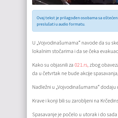
Ovaj tekst je prilagođen osobama sa ošteće
preslušati u audio formatu.
U „Vojvodinašumama“ navode da su skela
lokalnim stočarima i da se čeka evakuaci
Kako su objasnili za
021.rs,
zbog obaveza 
da u četvrtak ne bude akcije spasavanja,
Nadležni u „Vojvodinašumama“ dodaju d
Krave i konji bili su zarobljeni na Krčed
Spasavanje je počelo u utorak i do sad