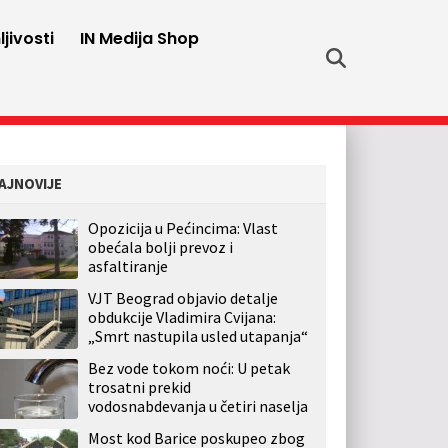
jivosti
IN Medija Shop
AJNOVIJE
Opozicija u Pećincima: Vlast
obećala bolji prevoz i
asfaltiranje
VJT Beograd objavio detalje
obdukcije Vladimira Cvijana:
„Smrt nastupila usled utapanja“
Bez vode tokom noći: U petak
trosatni prekid
vodosnabdevanja u četiri naselja
Most kod Barice poskupeo zbog