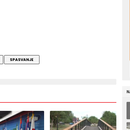
SPASVANJE
N