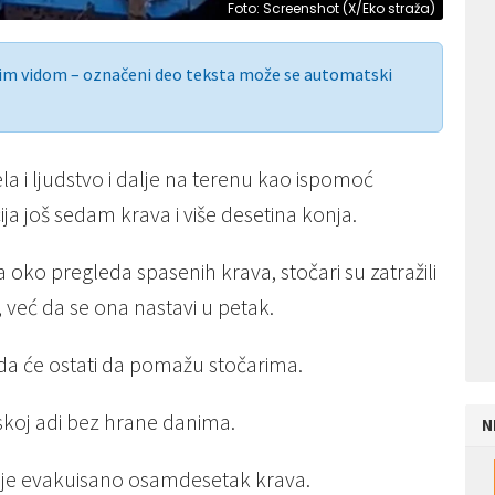
Foto: Screenshot (X/Eko straža)
nim vidom – označeni deo teksta može se automatski
 i ljudstvo i dalje na terenu kao ispomoć
ja još sedam krava i više desetina konja.
oko pregleda spasenih krava, stočari su zatražili
 već da se ona nastavi u petak.
a će ostati da pomažu stočarima.
inskoj adi bez hrane danima.
N
a je evakuisano osamdesetak krava.