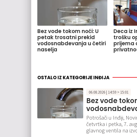
Bez vode tokom noći: U
Deca iz 
petak trosatni prekid
trošku o
vodosnabdevanja u četiri
prijema o
naselja
privatno
OSTALO IZ KATEGORIJE INĐIJA
06.08.2026 | 14:59 > 15:01
Bez vode tokom
vodosnabdevan
Potrošači u Inđiji, No
četvrtka i petka, 7. a
glavnog ventila na izvo