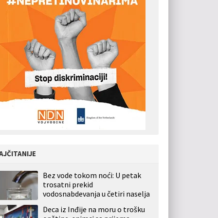
AJČITANIJE
Bez vode tokom noći: U petak
trosatni prekid
vodosnabdevanja u četiri naselja
Deca iz Inđije na moru o trošku