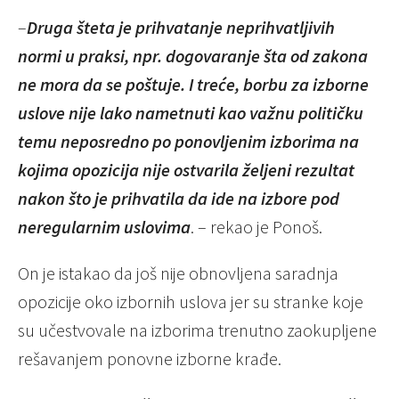
–
Druga šteta je prihvatanje neprihvatljivih
normi u praksi, npr. dogovaranje šta od zakona
ne mora da se poštuje. I treće, borbu za izborne
uslove nije lako nametnuti kao važnu političku
temu neposredno po ponovljenim izborima na
kojima opozicija nije ostvarila željeni rezultat
nakon što je prihvatila da ide na izbore pod
neregularnim uslovima
. – rekao je Ponoš.
On je istakao da još nije obnovljena saradnja
opozicije oko izbornih uslova jer su stranke koje
su učestvovale na izborima trenutno zaokupljene
rešavanjem ponovne izborne krađe.