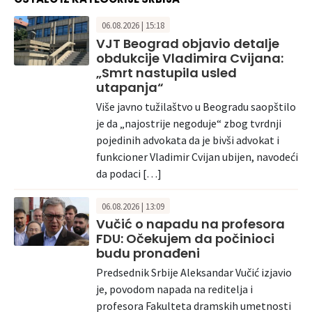
06.08.2026 | 15:18
VJT Beograd objavio detalje
obdukcije Vladimira Cvijana:
„Smrt nastupila usled
utapanja“
Više javno tužilaštvo u Beogradu saopštilo
je da „najostrije negoduje“ zbog tvrdnji
pojedinih advokata da je bivši advokat i
funkcioner Vladimir Cvijan ubijen, navodeći
da podaci […]
06.08.2026 | 13:09
Vučić o napadu na profesora
FDU: Očekujem da počinioci
budu pronađeni
Predsednik Srbije Aleksandar Vučić izjavio
je, povodom napada na reditelja i
profesora Fakulteta dramskih umetnosti