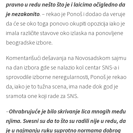
pravno u redu nešto što je i laicima očigledno da
je nezakonito
. – rekao je Ponoš i dodao da veruje
da će se oko toga ponovo okupiti opozicija iako je
imala različite stavove oko izlaska na ponovljene
beogradske izbore.
Komentarišući dešavanja na Novosadskom sajmu
na dan izbora gde se nalazio kol centar SNS-a i
sprovodile izborne neregularnosti, Ponoš je rekao
da, iako je to tužna scena, ima nade dok god je
sramota one koji rade za SNS.
–
Ohrabrujuće je bilo skrivanje lica mnogih među
njima. Svesni su da to što su radili nije u redu, da
je u najmanju ruku suprotno normama dobrog