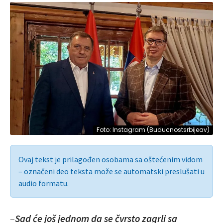
Foto: Instagram (Buducnostsrbijeav)
Ovaj tekst je prilagođen osobama sa oštećenim vidom
– označeni deo teksta može se automatski preslušati u
audio formatu.
–
Sad će još jednom da se čvrsto zagrli sa