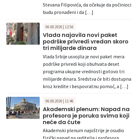
Stevana Filipovića, da očekuje da počinioci
budu pronađeni i da […]
06.08.2026 | 12:56
Vlada najavila novi paket
podrške privredi vredan skoro
tri milijarde dinara
Vlada Srbije usvojila je novi paket mera
podrške privredi koji obuhvata deset
programa ukupne vrednosti gotovo tri
milijarde dinara. Sredstva će biti dostupna
kroz kredite i bespovratnu pomoć, a […]
06.08.2026 | 11:46
Akademski plenum: Napad na
profesora je poruka svima koji
neće da ćute
Akademski plenum najoštrije je osudio
fizički napad na reditelja i profesora