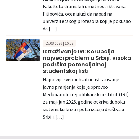
Fakulteta dramskih umetnosti Stevana
Filipovića, ocenjujući da napad na
univerzitetskog profesora koji je pokušao
da […]
05.08.2026 | 16:52
Istraživanje IRI: Korupcija
najveći problem u Srbiji, visoka
podrška potencijalnoj
studentskoj listi
Najnovije sveobuhvatno istraživanje
javnog mnjenja koje je sproveo
Međunarodni republikanski institut (IRI)
za maj-jun 2026. godine otkriva duboku
sistemsku krizu i polarizaciju društva u
Srbiji. […]