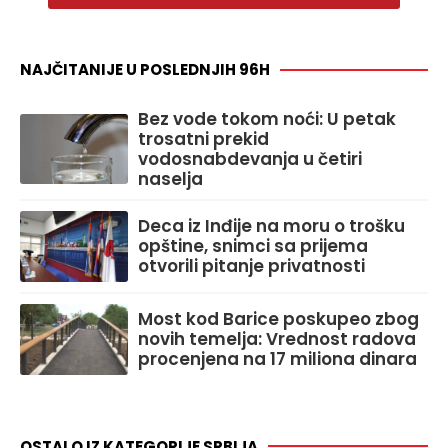
NAJČITANIJE U POSLEDNJIH 96H
Bez vode tokom noći: U petak
trosatni prekid
vodosnabdevanja u četiri
naselja
Deca iz Inđije na moru o trošku
opštine, snimci sa prijema
otvorili pitanje privatnosti
Most kod Barice poskupeo zbog
novih temelja: Vrednost radova
procenjena na 17 miliona dinara
OSTALO IZ KATEGORIJE SRBIJA