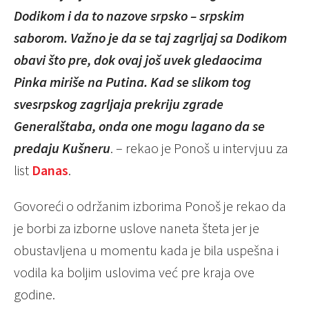
Dodikom i da to nazove srpsko – srpskim
saborom. Važno je da se taj zagrljaj sa Dodikom
obavi što pre, dok ovaj još uvek gledaocima
Pinka miriše na Putina. Kad se slikom tog
svesrpskog zagrljaja prekriju zgrade
Generalštaba, onda one mogu lagano da se
predaju Kušneru
. – rekao je Ponoš u intervjuu za
list
Danas
.
Govoreći o održanim izborima Ponoš je rekao da
je borbi za izborne uslove naneta šteta jer je
obustavljena u momentu kada je bila uspešna i
vodila ka boljim uslovima već pre kraja ove
godine.