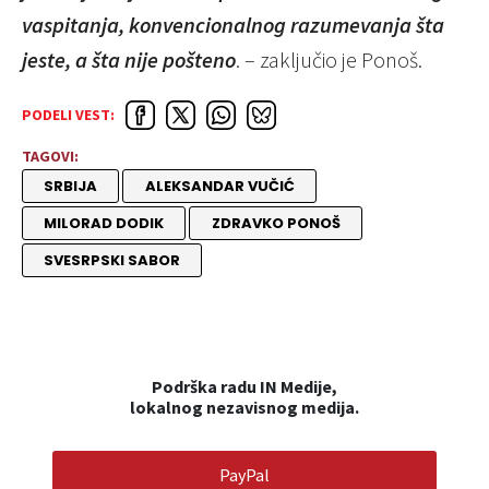
vaspitanja, konvencionalnog razumevanja šta
jeste, a šta nije pošteno
. – zaključio je Ponoš.
PODELI VEST:
TAGOVI:
SRBIJA
ALEKSANDAR VUČIĆ
MILORAD DODIK
ZDRAVKO PONOŠ
SVESRPSKI SABOR
Podrška radu IN Medije,
lokalnog nezavisnog medija.
PayPal