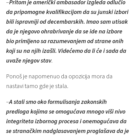
–
Pritom je američki ambasador izgleda odlučio
da pripomogne kvalifikacijom da su junski izbori
bili ispravniji od decembarskih. Imao sam utisak
da je njegovo ohrabrivanje da se ide na izbore
bio primljeno sa razumevanjem od strane onih
koji su na njih izašli. Videćemo da li će i sada da
uvaže njegov stav
.
Ponoš je napomenuo da opozicija mora da
nastavi tamo gde je stala.
–
A stali smo oko formulisanja zakonskih
predloga kojima se omogućava mnogo viši nivo
integriteta izbornog procesa i onemogućava da
se stranačkim nadglasavanjem proglašava da je