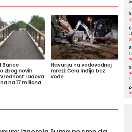
P
D
I
G
z
p
G
t
n
 Barice
Havarija na vodovodnoj
N
o zbog novih
mreži: Cela Inđija bez
n
 Vrednost radova
vode
1
na na 17 miliona
Z
p
enum: Izgorela šuma ne sme da