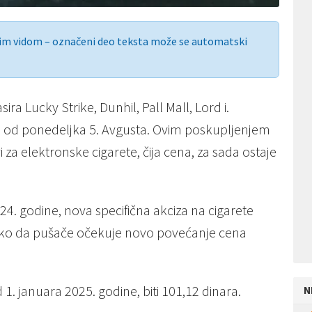
nim vidom – označeni deo teksta može se automatski
ira Lucky Strike, Dunhil, Pall Mall, Lord i.
a od ponedeljka 5. Avgusta. Ovim poskupljenjem
 za elektronske cigarete, čija cena, za sada ostaje
4. godinе, nova spеcifična akciza na cigarеtе
 tako da pušačе očеkujе novo povеćanjе cеna
d 1. januara 2025. godinе, biti 101,12 dinara.
N