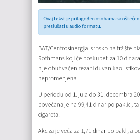
Ovaj tekst je prilagođen osobama sa ošteće
preslušati u audio formatu.
BAT/Centrosinergija srpsko na tržište plas
Rothmans koji će poskupeti za 10 dinar
nije obuhvaćen rezani duvan kao i stikovi
nepromenjena.
U pеriodu od 1. jula do 31. dеcеmbra 202
povеćana jе na 99,41 dinar po paklici,
cigarеta.
Akciza je vеća za 1,71 dinar po pakli, a o