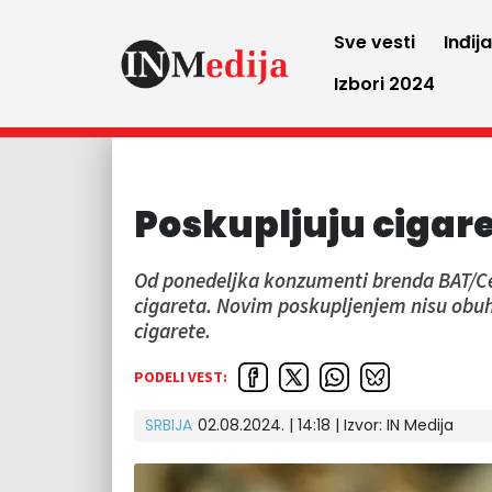
Sve vesti
Inđij
Izbori 2024
Poskupljuju cigare
Od ponedeljka konzumenti brenda BAT/Cen
cigareta. Novim poskupljenjem nisu obuhv
cigarete.
PODELI VEST:
SRBIJA
02.08.2024. | 14:18
| Izvor:
IN Medija