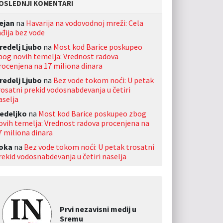
OSLEDNJI KOMENTARI
ejan
na
Havarija na vodovodnoj mreži: Cela
nđija bez vode
redelj Ljubo
na
Most kod Barice poskupeo
bog novih temelja: Vrednost radova
rocenjena na 17 miliona dinara
redelj Ljubo
na
Bez vode tokom noći: U petak
rosatni prekid vodosnabdevanja u četiri
aselja
edeljko
na
Most kod Barice poskupeo zbog
ovih temelja: Vrednost radova procenjena na
7 miliona dinara
oka
na
Bez vode tokom noći: U petak trosatni
rekid vodosnabdevanja u četiri naselja
Prvi nezavisni medij u
Sremu