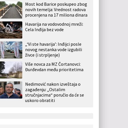
Most kod Barice poskupeo zbog
novih temelja: Vrednost radova
procenjena na 17 miliona dinara
Havarija na vodovodnoj mreži:
Cela Inđija bez vode
„‘Vi ste havarija’: Inđijci posle
novog nestanka vode izgubili
živce (i strpljenje)
Više novca za MZ Čortanovci:
Đurđevdan među prioritetima
Nedimović nakon izveštaja o
zagađenju: „Ostalim
stručnjacima“ poručio da će se
uskoro obratiti