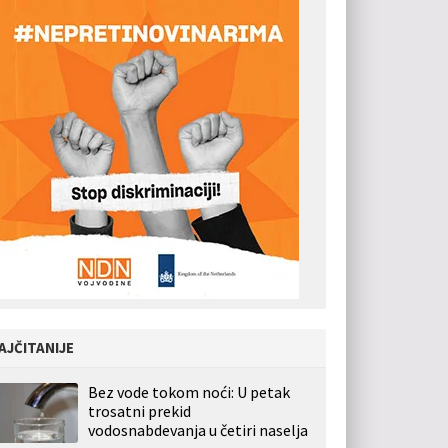
AJČITANIJE
Bez vode tokom noći: U petak
trosatni prekid
vodosnabdevanja u četiri naselja