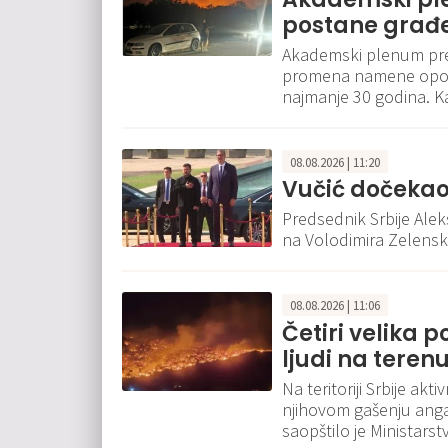
postane građe
Akademski plenum pre
promena namene opoža
najmanje 30 godina. Ka
08.08.2026 | 11:20
Vučić dočekao
Predsednik Srbije Ale
na Volodimira Zelensk
08.08.2026 | 11:06
Četiri velika p
ljudi na teren
Na teritoriji Srbije ak
njihovom gašenju angaž
saopštilo je Ministars