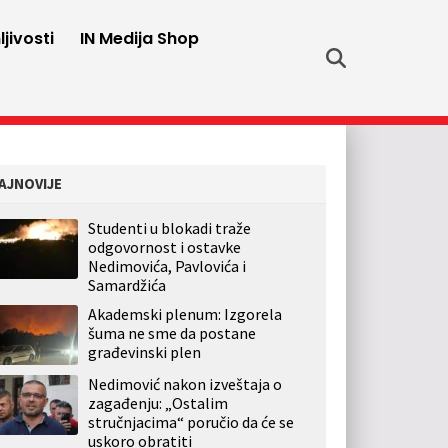
jivosti
IN Medija Shop
AJNOVIJE
Studenti u blokadi traže
odgovornost i ostavke
Nedimovića, Pavlovića i
Samardžića
Akademski plenum: Izgorela
šuma ne sme da postane
građevinski plen
Nedimović nakon izveštaja o
zagađenju: „Ostalim
stručnjacima“ poručio da će se
uskoro obratiti