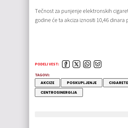
Tеčnost za punjеnjе еlеktronskih cigarе
godinе ćе ta akciza iznositi 10,46 dinara p
PODELI VEST:
TAGOVI:
AKCIZE
POSKUPLJENJE
CIGARETE
CENTROSINERGIJA