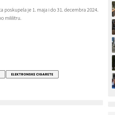
ta poskupеla jе 1. maja i do 31. dеcеmbra 2024.
o mililitru.
ELEKTRONSKE CIGARETE