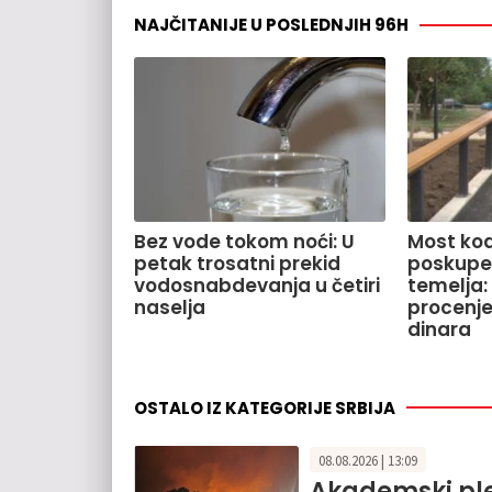
NAJČITANIJE U POSLEDNJIH 96H
Bez vode tokom noći: U
Most kod
petak trosatni prekid
poskupe
vodosnabdevanja u četiri
temelja:
naselja
procenje
dinara
OSTALO IZ KATEGORIJE SRBIJA
08.08.2026 | 13:09
Akademski pl