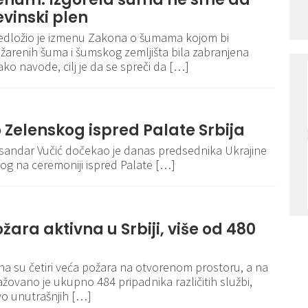
vinski plen
dložio je izmenu Zakona o šumama kojom bi
renih šuma i šumskog zemljišta bila zabranjena
ko navode, cilj je da se spreči da […]
 Zelenskog ispred Palate Srbija
ksandar Vučić dočekao je danas predsednika Ukrajine
og na ceremoniji ispred Palate […]
ožara aktivna u Srbiji, više od 480
u
tivna su četiri veća požara na otvorenom prostoru, a na
ovano je ukupno 484 pripadnika različitih službi,
tvo unutrašnjih […]