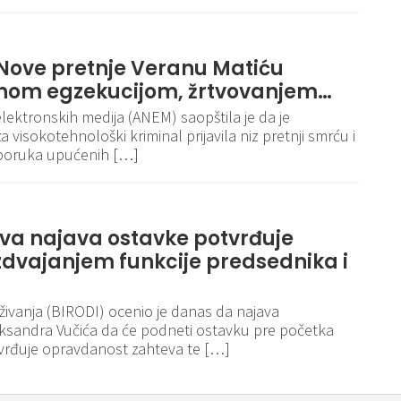
ove pretnje Veranu Matiću
vnom egzekucijom, žrtvovanjem…
elektronskih medija (ANEM) saopštila je da je
 visokotehnološki kriminal prijavila niz pretnji smrću i
 poruka upućenih […]
eva najava ostavke potvrđuje
zdvajanjem funkcije predsednika i
aživanja (BIRODI) ocenio je danas da najava
eksandra Vučića da će podneti ostavku pre početka
vrđuje opravdanost zahteva te […]