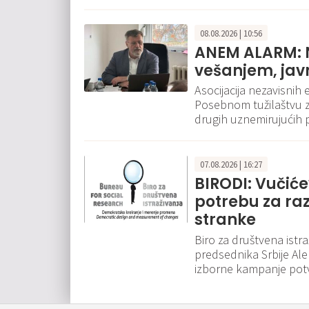
08.08.2026 | 10:56
ANEM ALARM: N
vešanjem, ja
Asocijacija nezavisnih 
Posebnom tužilaštvu za
drugih uznemirujućih
07.08.2026 | 16:27
BIRODI: Vučić
potrebu za ra
stranke
Biro za društvena istr
predsednika Srbije Al
izborne kampanje pot