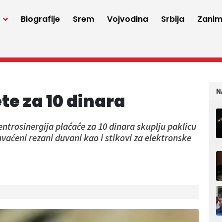
a
Biografije
Srem
Vojvodina
Srbija
Zaniml
N
te za 10 dinara
trosinergija plaćaće za 10 dinara skuplju paklicu
aćeni rezani duvani kao i stikovi za elektronske