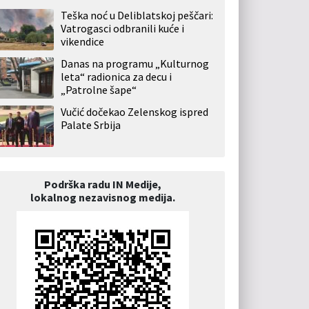
Teška noć u Deliblatskoj peščari:
Vatrogasci odbranili kuće i
vikendice
Danas na programu „Kulturnog
leta“ radionica za decu i
„Patrolne šape“
Vučić dočekao Zelenskog ispred
Palate Srbija
Podrška radu IN Medije,
lokalnog nezavisnog medija.