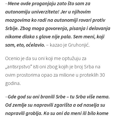
–
Mene ovde proganjaju zato što sam za
autonomiju univerziteta! Jer u njihovim
mozgovima ko radi na autonomiji rovari protiv
Srbije. Zbog moga govorenja, pisanja i delovanja
nikome dlaka s glave nije pala. Sem meni, koji
sam, eto, oćelavio.
– kazao je Gruhonjić.
Ocenio je da su oni koji me optužuju za
„antisrpstvo“ isti oni zbog kojih je broj Srba na
ovim prostorima opao za milione u proteklih 30
godina.
–
Gde god su oni branili Srbe – tu Srba više nema.
Od zemlje su napravili zgarišta a od naselja su
napravili groblja. Ko su oni da meni ili bilo kome