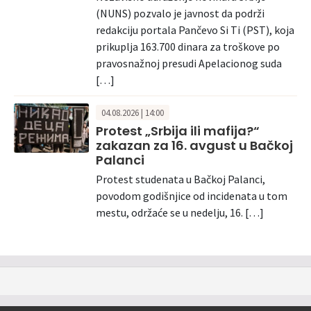
(NUNS) pozvalo je javnost da podrži
redakciju portala Pančevo Si Ti (PST), koja
prikuplja 163.700 dinara za troškove po
pravosnažnoj presudi Apelacionog suda
[…]
04.08.2026 | 14:00
Protest „Srbija ili mafija?“
zakazan za 16. avgust u Bačkoj
Palanci
Protest studenata u Bačkoj Palanci,
povodom godišnjice od incidenata u tom
mestu, održaće se u nedelju, 16. […]