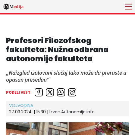
Profesori Filozofskog
fakulteta: Nužna odbrana
autonomije fakulteta
„Naizgled izolovani slučaj lako može da preraste u
opasan presedan“
PODELI VEST:
VOJVODINA
27.03.2024. | 15:30
| Izvor:
Autonomija.info