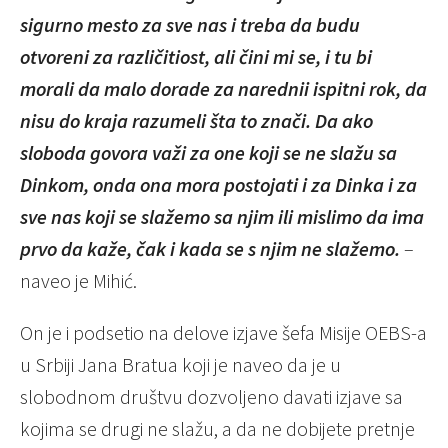
sigurno mesto za sve nas i treba da budu
otvoreni za različitiost, ali čini mi se, i tu bi
morali da malo dorade za narednii ispitni rok, da
nisu do kraja razumeli šta to znači. Da ako
sloboda govora važi za one koji se ne slažu sa
Dinkom, onda ona mora postojati i za Dinka i za
sve nas koji se slažemo sa njim ili mislimo da ima
prvo da kaže, čak i kada se s njim ne slažemo.
–
naveo je Mihić.
On je i podsetio na delove izjave šefa Misije OEBS-a
u Srbiji Jana Bratua koji je naveo da je u
slobodnom društvu dozvoljeno davati izjave sa
kojima se drugi ne slažu, a da ne dobijete pretnje