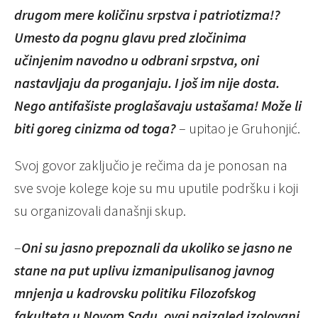
drugom mere količinu srpstva i patriotizma!?
Umesto da pognu glavu pred zločinima
učinjenim navodno u odbrani srpstva, oni
nastavljaju da proganjaju. I još im nije dosta.
Nego antifašiste proglašavaju ustašama! Može li
biti goreg cinizma od toga?
– upitao je Gruhonjić.
Svoj govor zaključio je rečima da je ponosan na
sve svoje kolege koje su mu uputile podršku i koji
su organizovali današnji skup.
–
Oni su jasno prepoznali da ukoliko se jasno ne
stane na put uplivu izmanipulisanog javnog
mnjenja u kadrovsku politiku Filozofskog
fakulteta u Novom Sadu, ovaj naizgled izolovani