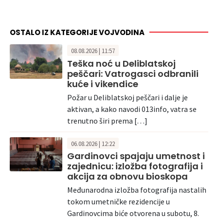
OSTALO IZ KATEGORIJE VOJVODINA
08.08.2026 | 11:57
Teška noć u Deliblatskoj
peščari: Vatrogasci odbranili
kuće i vikendice
Požar u Deliblatskoj peščari i dalje je
aktivan, a kako navodi 013info, vatra se
trenutno širi prema […]
06.08.2026 | 12:22
Gardinovci spajaju umetnost i
zajednicu: izložba fotografija i
akcija za obnovu bioskopa
Međunarodna izložba fotografija nastalih
tokom umetničke rezidencije u
Gardinovcima biće otvorena u subotu, 8.