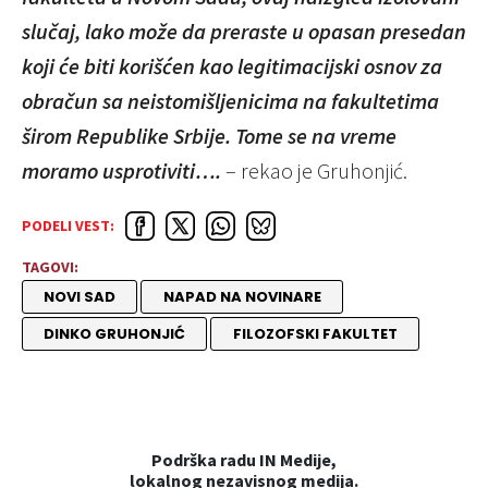
slučaj, lako može da preraste u opasan presedan
koji će biti korišćen kao legitimacijski osnov za
obračun sa neistomišljenicima na fakultetima
širom Republike Srbije. Tome se na vreme
moramo usprotiviti….
– rekao je Gruhonjić.
PODELI VEST:
TAGOVI:
NOVI SAD
NAPAD NA NOVINARE
DINKO GRUHONJIĆ
FILOZOFSKI FAKULTET
Podrška radu IN Medije,
lokalnog nezavisnog medija.