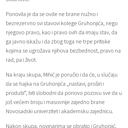
Ponovila je da se ovde ne brane nužno i
bezrezervno svi stavovi kolege Gruhonjića, nego
njegovo pravo, kao i pravo svih da imaju stav, da
ga javno iskažu i da zbog toga ne trpe pritiske
kojima se ugrožava njihova bezbednost, pravo na
rad, pa i život.
Na kraju skupa, Mihić je poručio i da će, u slučaju
da se hajka na Gruhonjića „nastavi, proširi i
produbi“, biti slobodni da ponovo pozovu sve da u
još većem broju i masovnije zajedno brane
Novosadski univerzitet i akademsku zajednicu.
Nakon skupa, novinarima se obratio i Gruhonjić,