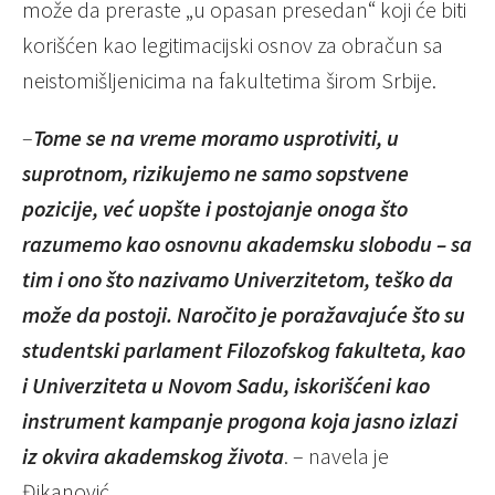
može da preraste „u opasan presedan“ koji će biti
korišćen kao legitimacijski osnov za obračun sa
neistomišljenicima na fakultetima širom Srbije.
–
Tome se na vreme moramo usprotiviti, u
suprotnom, rizikujemo ne samo sopstvene
pozicije, već uopšte i postojanje onoga što
razumemo kao osnovnu akademsku slobodu – sa
tim i ono što nazivamo Univerzitetom, teško da
može da postoji. Naročito je poražavajuće što su
studentski parlament Filozofskog fakulteta, kao
i Univerziteta u Novom Sadu, iskorišćeni kao
instrument kampanje progona koja jasno izlazi
iz okvira akademskog života
. – navela je
Đikanović.