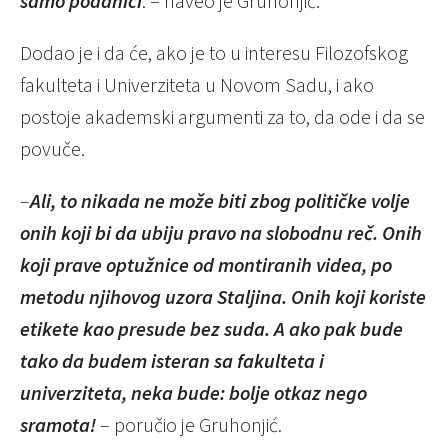
samo podanici
. – naveo je Gruhonjić.
Dodao je i da će, ako je to u interesu Filozofskog
fakulteta i Univerziteta u Novom Sadu, i ako
postoje akademski argumenti za to, da ode i da se
povuče.
–
Ali, to nikada ne može biti zbog političke volje
onih koji bi da ubiju pravo na slobodnu reč. Onih
koji prave optužnice od montiranih videa, po
metodu njihovog uzora Staljina. Onih koji koriste
etikete kao presude bez suda. A ako pak bude
tako da budem isteran sa fakulteta i
univerziteta, neka bude: bolje otkaz nego
sramota!
– poručio je Gruhonjić.