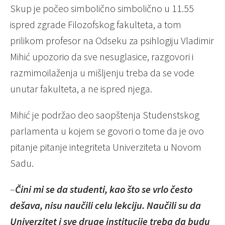
Skup je počeo simbolično simbolično u 11.55
ispred zgrade Filozofskog fakulteta, a tom
prilikom profesor na Odseku za psihlogiju Vladimir
Mihić upozorio da sve nesuglasice, razgovori i
razmimoilaženja u mišljenju treba da se vode
unutar fakulteta, a ne ispred njega.
Mihić je podržao deo saopštenja Studenstskog
parlamenta u kojem se govori o tome da je ovo
pitanje pitanje integriteta Univerziteta u Novom
Sadu.
–
Čini mi se da studenti, kao što se vrlo često
dešava, nisu naučili celu lekciju. Naučili su da
Univerzitet i sve druge institucije treba da budu