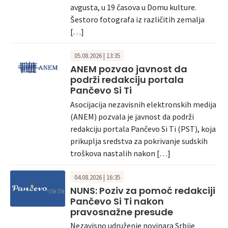
avgusta, u 19 časova u Domu kulture.
Šestoro fotografa iz različitih zemalja
[…]
05.08.2026 | 13:35
ANEM pozvao javnost da
podrži redakciju portala
Pančevo Si Ti
Asocijacija nezavisnih elektronskih medija
(ANEM) pozvala je javnost da podrži
redakciju portala Pančevo Si Ti (PST), koja
prikuplja sredstva za pokrivanje sudskih
troškova nastalih nakon […]
04.08.2026 | 16:35
NUNS: Poziv za pomoć redakciji
Pančevo Si Ti nakon
pravosnažne presude
Nezavisno udruženje novinara Srbije