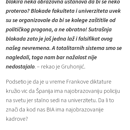
blokira neka obrazovna ustanova da bi se neko
proterao? Blokade fakulteta i univerziteta uvek
su se organizovale da bi se kolege zaštitile od
političkog progona, a ne obratno! Sutrašnja
blokada zato je još jedna laž i falsifikat ovog
našeg nevremena. A totalitarnih sistema smo se
nagledali, toga nam bar nažalost nije
nedostajalo
. – rekao je Gruhonjić.
Podsetio je da je u vreme Frankove diktature
kružio vic da Španija ima najobrazovaniju policiju
na svetu jer stalno sedi na univerzitetu. Da li to
znači da kod nas BIA ima najobrazovanije
kadrove?