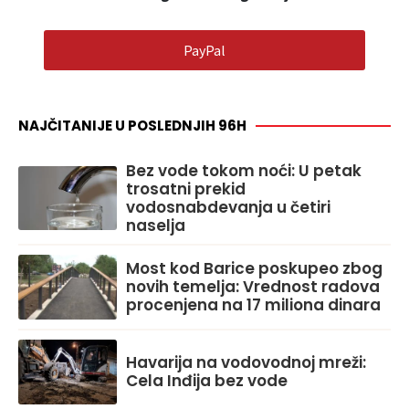
PayPal
NAJČITANIJE U POSLEDNJIH 96H
Bez vode tokom noći: U petak
trosatni prekid
vodosnabdevanja u četiri
naselja
Most kod Barice poskupeo zbog
novih temelja: Vrednost radova
procenjena na 17 miliona dinara
Havarija na vodovodnoj mreži:
Cela Inđija bez vode