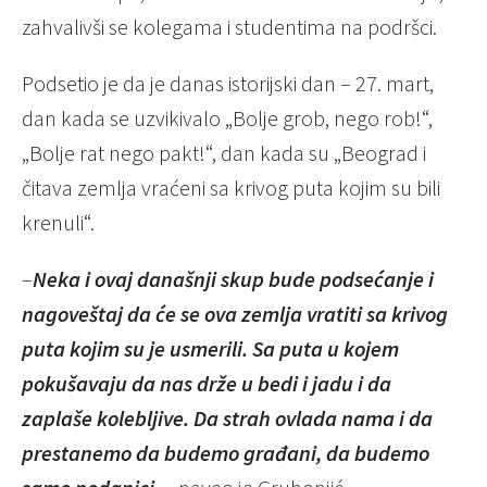
zahvalivši se kolegama i studentima na podršci.
Podsetio je da je danas istorijski dan – 27. mart,
dan kada se uzvikivalo „Bolje grob, nego rob!“,
„Bolje rat nego pakt!“, dan kada su „Beograd i
čitava zemlja vraćeni sa krivog puta kojim su bili
krenuli“.
–
Neka i ovaj današnji skup bude podsećanje i
nagoveštaj da će se ova zemlja vratiti sa krivog
puta kojim su je usmerili. Sa puta u kojem
pokušavaju da nas drže u bedi i jadu i da
zaplaše kolebljive. Da strah ovlada nama i da
prestanemo da budemo građani, da budemo