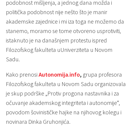
podobnost mišljenja, a jednog dana možda i
politička podobnost nije nešto što je manir
akademske zajednice i mi iza toga ne možemo da
stanemo, moramo se tome otvoreno usprotiviti,
istaknuto je na današnjem protestu ispred
Filozofskog fakulteta uUniverziteta u Novom
Sadu.
Kako prenosi
Autonomija.info
,
grupa profesora
Filozofskog fakulteta u Novom Sadu organizovala
je skup podrške „Protiv progona nastavnika i za
očuvanje akademskog integriteta i autonomije“,
povodom šovinističke hajke na njihovog kolegu i
novinara Dinka Gruhonjića.