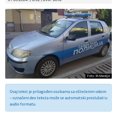
Foto: IN Medija
Ovaj tekst je prilagođen osobama sa oštećenim vidom
– označeni deo teksta može se automatski preslušati u
audio formatu.