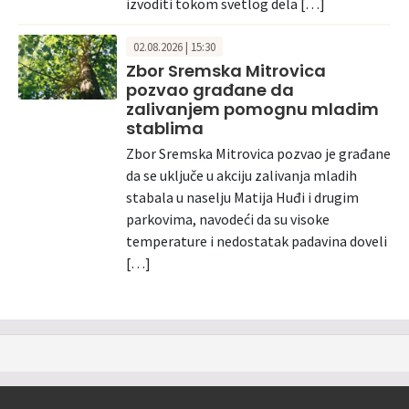
izvoditi tokom svetlog dela […]
02.08.2026 | 15:30
Zbor Sremska Mitrovica
pozvao građane da
zalivanjem pomognu mladim
stablima
Zbor Sremska Mitrovica pozvao je građane
da se uključe u akciju zalivanja mladih
stabala u naselju Matija Huđi i drugim
parkovima, navodeći da su visoke
temperature i nedostatak padavina doveli
[…]