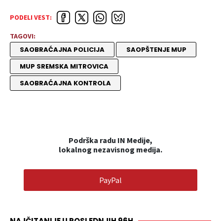
PODELI VEST:
TAGOVI:
SAOBRAĆAJNA POLICIJA
SAOPŠTENJE MUP
MUP SREMSKA MITROVICA
SAOBRAĆAJNA KONTROLA
Podrška radu IN Medije,
lokalnog nezavisnog medija.
PayPal
NAJČITANIJE U POSLEDNJIH 96H