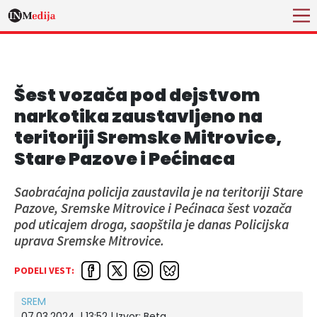
Šest vozača pod dejstvom
narkotika zaustavljeno na
teritoriji Sremske Mitrovice,
Stare Pazove i Pećinaca
Saobraćajna policija zaustavila je na teritoriji Stare
Pazove, Sremske Mitrovice i Pećinaca šest vozača
pod uticajem droga, saopštila je danas Policijska
uprava Sremske Mitrovice.
PODELI VEST:
SREM
07.03.2024. | 13:52
| Izvor:
Beta