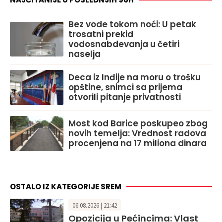
Bez vode tokom noći: U petak
trosatni prekid
vodosnabdevanja u četiri
naselja
Deca iz Inđije na moru o trošku
opštine, snimci sa prijema
otvorili pitanje privatnosti
Most kod Barice poskupeo zbog
novih temelja: Vrednost radova
procenjena na 17 miliona dinara
OSTALO IZ KATEGORIJE SREM
06.08.2026 | 21:42
Opozicija u Pećincima: Vlast