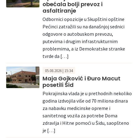
obećala bolji prevoz i
asfaltiranje
Odbornici opozicije u Skupštini opštine
Pećinci zatražili su na današnjoj sednici
odgovore o autobuskom prevozu,
putevima i drugim infrastrukturnim
problemima, a iz Demokratske stranke
tvrde da […]
05.08.2026 | 15:34
Maja Gojković i Đuro Macut
posetili Šid
Pokrajinska vlada je u prethodnih nekoliko
godina izdvojila više od 70 miliona dinara
za nabavku medicinske opreme i
sanitetnog vozila za potrebe Doma
zdravlja i Hitne pomoći u Šidu, saopšteno
je […]