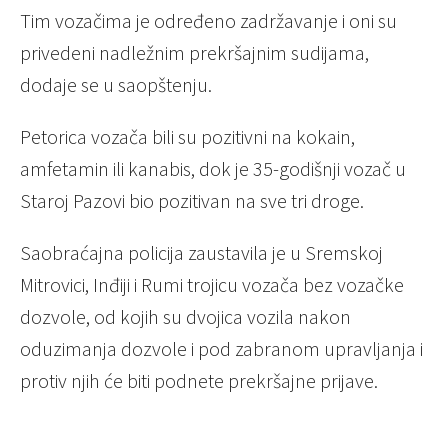
Tim vozačima je određeno zadržavanje i oni su
privedeni nadležnim prekršajnim sudijama,
dodaje se u saopštenju.
Petorica vozača bili su pozitivni na kokain,
amfetamin ili kanabis, dok je 35-godišnji vozač u
Staroj Pazovi bio pozitivan na sve tri droge.
Saobraćajna policija zaustavila je u Sremskoj
Mitrovici, Inđiji i Rumi trojicu vozača bez vozačke
dozvole, od kojih su dvojica vozila nakon
oduzimanja dozvole i pod zabranom upravljanja i
protiv njih će biti podnete prekršajne prijave.