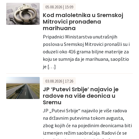
05.08.2026 | 15:09
Kod maloletnika u Sremskoj
Mitrovici pronađena
marihuana
Pripadnici Ministarstva unutrašnjih
poslova u Sremskoj Mitrovici pronašli su i
oduzeli oko 416 grama biljne materije za
koju se sumnja da je marihuana, saopštio
je […]
03.08.2026 | 17:26
JP ‘Putevi Srbije’ najavio je
radove na više deonica u
Sremu
JP „Putevi Srbije“ najavilo je više radova
na državnim putevima tokom avgusta,
zbog kojih će na pojedinim deonicama biti
izmenjen režim saobraćaja. Radovi će se