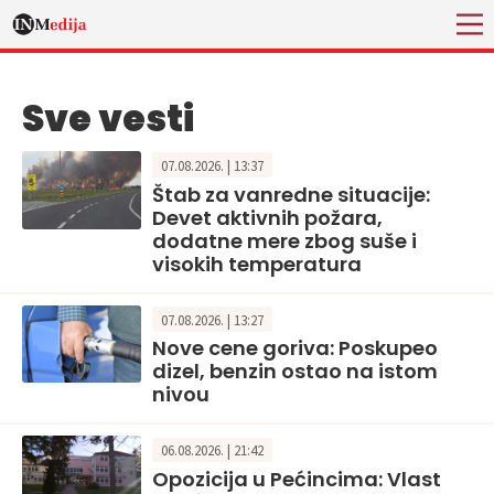
Sve vesti
07.08.2026. | 13:37
Štab za vanredne situacije:
Devet aktivnih požara,
dodatne mere zbog suše i
visokih temperatura
07.08.2026. | 13:27
Nove cene goriva: Poskupeo
dizel, benzin ostao na istom
nivou
06.08.2026. | 21:42
Opozicija u Pećincima: Vlast