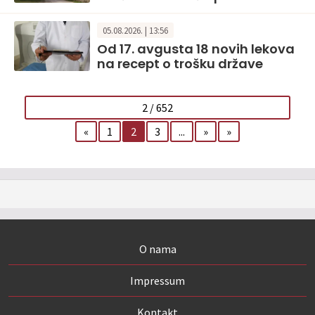
05.08.2026. | 13:56
Od 17. avgusta 18 novih lekova
na recept o trošku države
2 / 652
«
1
2
3
...
»
»
O nama
Impressum
Kontakt