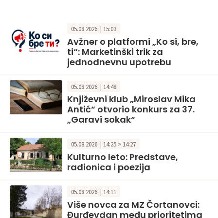
05.08.2026. | 15:03
Avžner o platformi „Ko si, bre,
ti“: Marketinški trik za
jednodnevnu upotrebu
05.08.2026. | 14:48
Književni klub „Miroslav Mika
Antić“ otvorio konkurs za 37.
„Garavi sokak“
05.08.2026. | 14:25 > 14:27
Kulturno leto: Predstave,
radionica i poezija
05.08.2026. | 14:11
Više novca za MZ Čortanovci:
Đurđevdan među prioritetima