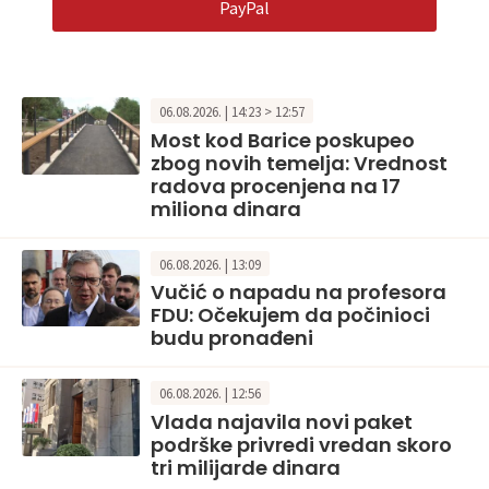
PayPal
06.08.2026. | 14:23 > 12:57
Most kod Barice poskupeo
zbog novih temelja: Vrednost
radova procenjena na 17
miliona dinara
06.08.2026. | 13:09
Vučić o napadu na profesora
FDU: Očekujem da počinioci
budu pronađeni
06.08.2026. | 12:56
Vlada najavila novi paket
podrške privredi vredan skoro
tri milijarde dinara