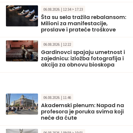
06.08.2026. | 12:34 > 17:23
Šta su sela tražila rebalansom:
Milioni za manifestacije,
proslave i prateće troškove
06.08.2026. | 12:22
Gardinovci spajaju umetnost i
zajednicu: izložba fotografija i
akcija za obnovu bioskopa
06.08.2026. | 11:46
Akademski plenum: Napad na
profesora je poruka svima koji
neće da ćute
06.08.2026. | 09:59 > 10:01