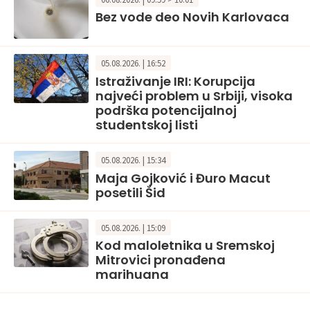
Bez vode deo Novih Karlovaca
05.08.2026. | 16:52
Istraživanje IRI: Korupcija
najveći problem u Srbiji, visoka
podrška potencijalnoj
studentskoj listi
05.08.2026. | 15:34
Maja Gojković i Đuro Macut
posetili Šid
05.08.2026. | 15:09
Kod maloletnika u Sremskoj
Mitrovici pronađena
marihuana