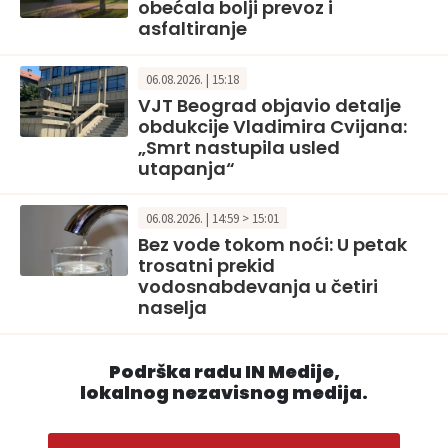
obećala bolji prevoz i
asfaltiranje
06.08.2026. | 15:18
VJT Beograd objavio detalje
obdukcije Vladimira Cvijana:
„Smrt nastupila usled
utapanja“
06.08.2026. | 14:59 > 15:01
Bez vode tokom noći: U petak
trosatni prekid
vodosnabdevanja u četiri
naselja
Podrška radu IN Medije,
lokalnog nezavisnog medija.