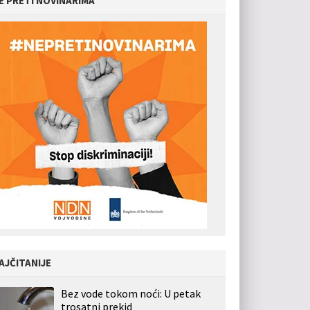
E PRETI NOVINARIMA
AJČITANIJE
Bez vode tokom noći: U petak
trosatni prekid