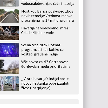
vodosnabdevanja u četiri naselja
Most kod Barice poskupeo zbog
novih temelja: Vrednost radova
procenjena na 17 miliona dinara
Havarija na vodovodnoj mreži:
Cela Inđija bez vode
Scena fest 2026: Poznat
program, ali ne i koliko će
koštati građane Inđije
Više novca za MZ Čortanovci:
Đurđevdan među prioritetima
„‘Vi ste havarija’: Inđijci posle
novog nestanka vode izgubili
živce (i strpljenje)