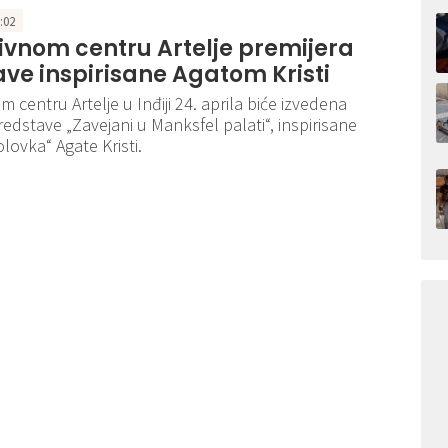
6:02
ivnom centru Artelje premijera
ve inspirisane Agatom Kristi
 centru Artelje u Inđiji 24. aprila biće izvedena
redstave „Zavejani u Manksfel palati“, inspirisane
lovka“ Agate Kristi.