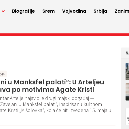
a
Biografije
Srem
Vojvodina
Srbija
Zaniml
N
4:44
ni u Manksfel palati“: U Arteljeu
va po motivima Agate Kristi
ntar Artelje najavio je drugi majski događaj —
Zavejani u Manksfel palati“, inspirisanu kultnom
e Kristi „Mišolovka“, koja će biti izvedena 15. maja u