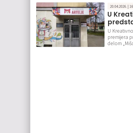
20.04.2026. | 1
U Kreat
predsta
U Kreativnom
premijera p
delom „Mišo