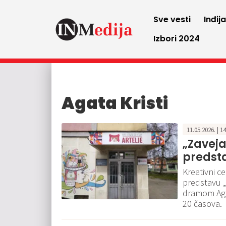
Sve vesti
Inđij
Izbori 2024
Agata Kristi
11.05.2026. | 1
„Zaveja
predsta
Kreativni ce
predstavu „
dramom Agat
20 časova.