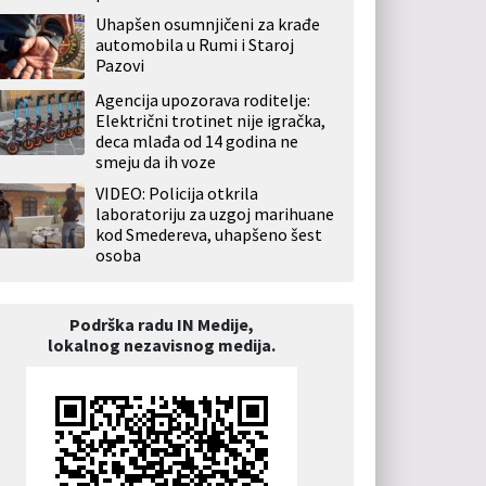
Uhapšen osumnjičeni za krađe
automobila u Rumi i Staroj
Pazovi
Agencija upozorava roditelje:
Električni trotinet nije igračka,
deca mlađa od 14 godina ne
smeju da ih voze
VIDEO: Policija otkrila
laboratoriju za uzgoj marihuane
kod Smedereva, uhapšeno šest
osoba
Podrška radu IN Medije,
lokalnog nezavisnog medija.