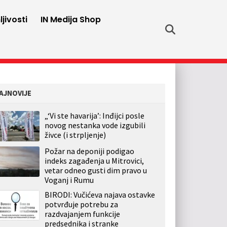
jivosti
IN Medija Shop
AJNOVIJE
„‘Vi ste havarija’: Inđijci posle
novog nestanka vode izgubili
živce (i strpljenje)
Požar na deponiji podigao
indeks zagađenja u Mitrovici,
vetar odneo gusti dim pravo u
Voganj i Rumu
BIRODI: Vučićeva najava ostavke
potvrđuje potrebu za
razdvajanjem funkcije
predsednika i stranke