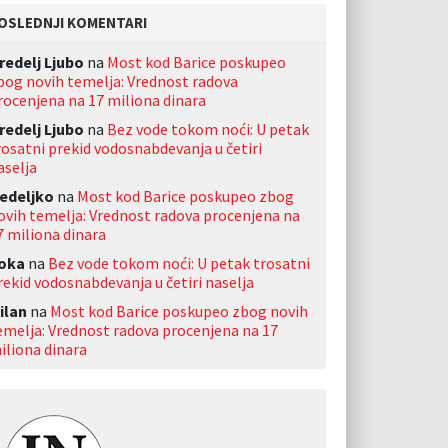
OSLEDNJI KOMENTARI
redelj Ljubo
na
Most kod Barice poskupeo
bog novih temelja: Vrednost radova
rocenjena na 17 miliona dinara
redelj Ljubo
na
Bez vode tokom noći: U petak
rosatni prekid vodosnabdevanja u četiri
aselja
edeljko
na
Most kod Barice poskupeo zbog
ovih temelja: Vrednost radova procenjena na
7 miliona dinara
oka
na
Bez vode tokom noći: U petak trosatni
rekid vodosnabdevanja u četiri naselja
ilan
na
Most kod Barice poskupeo zbog novih
emelja: Vrednost radova procenjena na 17
iliona dinara