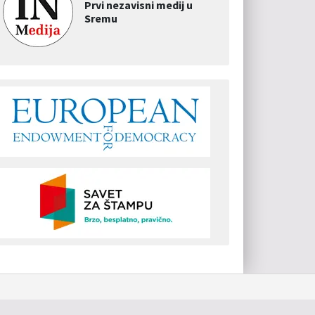
Prvi nezavisni medij u
Sremu