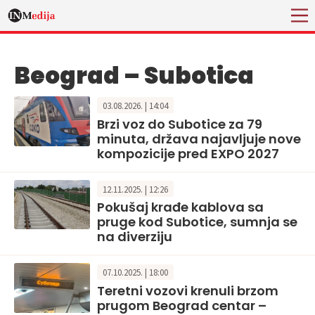
Beograd – Subotica
03.08.2026. | 14:04
Brzi voz do Subotice za 79
minuta, država najavljuje nove
kompozicije pred EXPO 2027
12.11.2025. | 12:26
Pokušaj krađe kablova sa
pruge kod Subotice, sumnja se
na diverziju
07.10.2025. | 18:00
Teretni vozovi krenuli brzom
prugom Beograd centar –