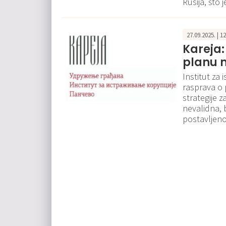
Rusija, što 
27.09.2025. | 1
Kareja
planu n
Institut za 
rasprava o
strategije 
nevalidna, b
postavljenoj