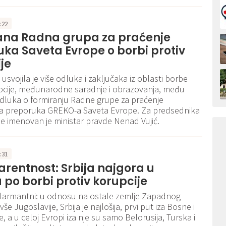
6:22
ana Radna grupa za praćenje
ka Saveta Evrope o borbi protiv
je
 usvojila je više odluka i zaključaka iz oblasti borbe
pcije, međunarodne saradnje i obrazovanja, među
 odluka o formiranju Radne grupe za praćenje
a preporuka GREKO-a Saveta Evrope. Za predsednika
 imenovan je ministar pravde Nenad Vujić.
6:31
rentnost: Srbija najgora u
 po borbi protiv korupcije
alarmantni: u odnosu na ostale zemlje Zapadnog
vše Jugoslavije, Srbija je najlošija, prvi put iza Bosne i
 a u celoj Evropi iza nje su samo Belorusija, Turska i