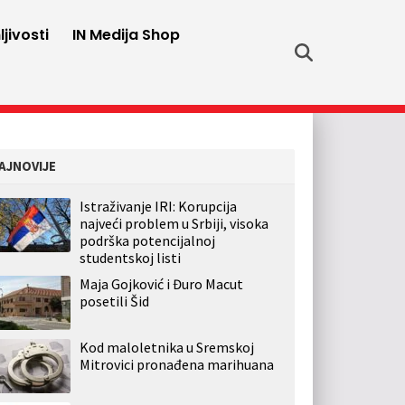
jivosti
IN Medija Shop
AJNOVIJE
Istraživanje IRI: Korupcija
najveći problem u Srbiji, visoka
podrška potencijalnoj
studentskoj listi
Maja Gojković i Đuro Macut
posetili Šid
Kod maloletnika u Sremskoj
Mitrovici pronađena marihuana