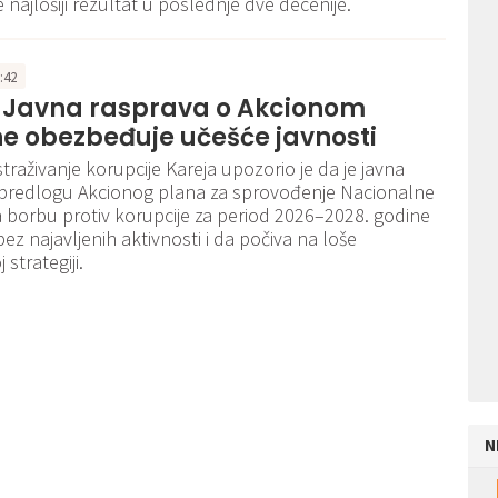
je najlošiji rezultat u poslednje dve decenije.
2:42
: Javna rasprava o Akcionom
e obezbeđuje učešće javnosti
istraživanje korupcije Kareja upozorio je da je javna
 predlogu Akcionog plana za sprovođenje Nacionalne
za borbu protiv korupcije za period 2026–2028. godine
ez najavljenih aktivnosti i da počiva na loše
 strategiji.
N