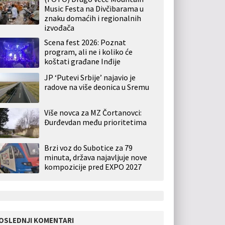
Music Festa na Divčibarama u
znaku domaćih i regionalnih
izvođača
Scena fest 2026: Poznat
program, ali ne i koliko će
koštati građane Inđije
JP ‘Putevi Srbije’ najavio je
radove na više deonica u Sremu
Više novca za MZ Čortanovci:
Đurđevdan među prioritetima
Brzi voz do Subotice za 79
minuta, država najavljuje nove
kompozicije pred EXPO 2027
OSLEDNJI KOMENTARI