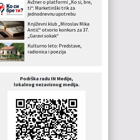
Avžner o platformi „Ko si, bre,
ti“: Marketinški trik za
jednodnevnu upotrebu
Književni klub „Miroslav Mika
Antić“ otvorio konkurs za 37.
„Garavi sokak“
Kulturno leto: Predstave,
radionica i poezija
Podrška radu IN Medije,
lokalnog nezavisnog medija.