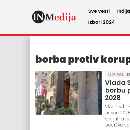
Sve vesti
Inđij
Izbori 2024
borba protiv korup
04.06.2026. | 1
Vlada S
borbu p
2028
Vlada Srbije
period 2026
socijalnu p
podršku sp