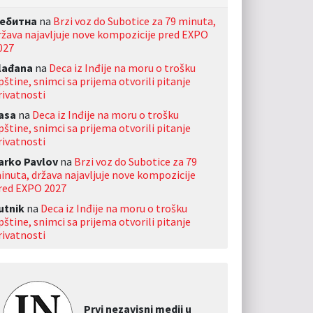
ебитна
na
Brzi voz do Subotice za 79 minuta,
ržava najavljuje nove kompozicije pred EXPO
027
lađana
na
Deca iz Inđije na moru o trošku
pštine, snimci sa prijema otvorili pitanje
rivatnosti
asa
na
Deca iz Inđije na moru o trošku
pštine, snimci sa prijema otvorili pitanje
rivatnosti
arko Pavlov
na
Brzi voz do Subotice za 79
inuta, država najavljuje nove kompozicije
red EXPO 2027
utnik
na
Deca iz Inđije na moru o trošku
pštine, snimci sa prijema otvorili pitanje
rivatnosti
Prvi nezavisni medij u