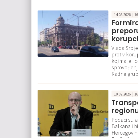
14.05.2026. | 1
Formir
preporu
korupci
Vlada Srbije
protiv koru
kojima je i
sprovođenj
Radne grupe
10.02.2026. | 1
Transpa
regionu
Podaci su 
Balkana i bi
Hercegovine,