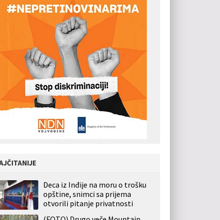
AJČITANIJE
Deca iz Inđije na moru o trošku
opštine, snimci sa prijema
otvorili pitanje privatnosti
(FOTO) Drugo veče Mountain