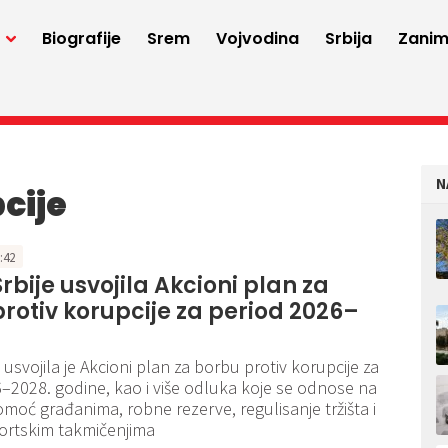
a
Biografije
Srem
Vojvodina
Srbija
Zaniml
N
cije
5:42
rbije usvojila Akcioni plan za
rotiv korupcije za period 2026–
 usvojila je Akcioni plan za borbu protiv korupcije za
–2028. godine, kao i više odluka koje se odnose na
omoć građanima, robne rezerve, regulisanje tržišta i
ortskim takmičenjima