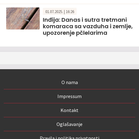
01.07.2025. | 16:26
Inđija: Danas i sutra tretmani
komaraca sa vazduha i zemlje,
upozorenje pčlelarima
O nama
Impressum
Kontakt
Oglašavanje
Pravila i politika privatnosti