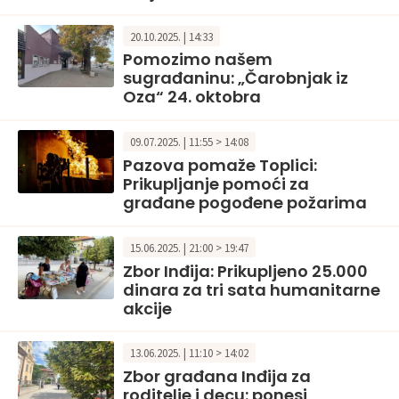
20.10.2025. | 14:33
Pomozimo našem
sugrađaninu: „Čarobnjak iz
Oza“ 24. oktobra
09.07.2025. | 11:55 > 14:08
Pazova pomaže Toplici:
Prikupljanje pomoći za
građane pogođene požarima
15.06.2025. | 21:00 > 19:47
Zbor Inđija: Prikupljeno 25.000
dinara za tri sata humanitarne
akcije
13.06.2025. | 11:10 > 14:02
Zbor građana Inđija za
roditelje i decu: ponesi