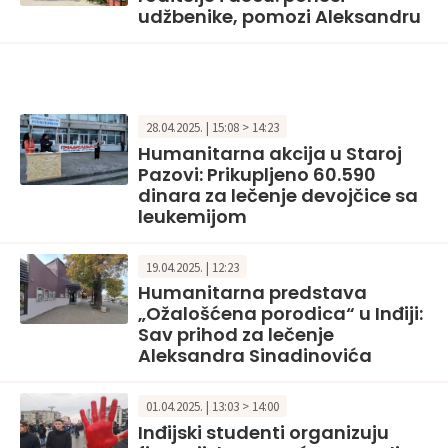
udžbenike, pomozi Aleksandru
28.04.2025. | 15:08 > 14:23
Humanitarna akcija u Staroj
Pazovi: Prikupljeno 60.590
dinara za lečenje devojčice sa
leukemijom
19.04.2025. | 12:23
Humanitarna predstava
„Ožalošćena porodica“ u Inđiji:
Sav prihod za lečenje
Aleksandra Sinadinovića
01.04.2025. | 13:03 > 14:00
Inđijski studenti organizuju