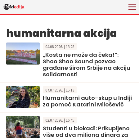
humanitarna akcija
04.08.2026. | 13:28
„Kosta ne može da čeka!“:
Shoo Shoo Sound pozvao
građane širom Srbije na akciju
solidarnosti
07.07.2026. | 15:13
Humanitarni auto-skup u Inđiji
za pomoć Katarini Milošević
02.07.2026. | 16:45
Studenti u blokadi: Prikupljeno
više od dva miliona dinara za