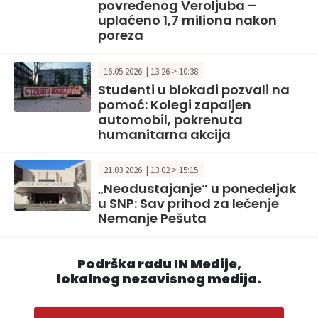
povređenog Veroljuba –
uplaćeno 1,7 miliona nakon
poreza
16.05.2026. | 13:26 > 10:38
Studenti u blokadi pozvali na
pomoć: Kolegi zapaljen
automobil, pokrenuta
humanitarna akcija
21.03.2026. | 13:02 > 15:15
„Neodustajanje“ u ponedeljak
u SNP: Sav prihod za lečenje
Nemanje Pešuta
Podrška radu IN Medije,
lokalnog nezavisnog medija.