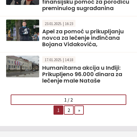
finansijsku pomoć za porodicu
preminulog sugrađanina
23.01.2025. | 16:23
Apel za pomoć u prikupljanju
novca za lečenje inđinčana
Bojana Vidakovića,
17.01.2025. | 14:18
Humanitarna akcija u Inđiji:
Prikupljeno 96.000 dinara za
lečenje male Nataše
1 / 2
1
2
»