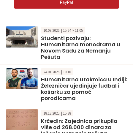
PayPal
10.03.2026. | 15:24 > 11:05
Studenti pozivaju:
Humanitarna monodrama u
Novom Sadu za Nemanju
Pešuta
24.01.2026. | 10:10
Humanitarna utakmica u Inđiji:
Železničar ujedinjuje fudbal i
košarku za pomoć
porodicama
18.12.2025. | 15:38
Krčedin: Zajednica prikupila
više od 268.000 dinara za