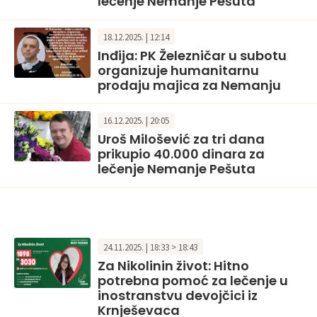
lečenje Nemanje Pešuta
18.12.2025. | 12:14
Inđija: PK Železničar u subotu
organizuje humanitarnu
prodaju majica za Nemanju
16.12.2025. | 20:05
Uroš Milošević za tri dana
prikupio 40.000 dinara za
lečenje Nemanje Pešuta
24.11.2025. | 18:33 > 18:43
Za Nikolinin život: Hitno
potrebna pomoć za lečenje u
inostranstvu devojčici iz
Krnješevaca