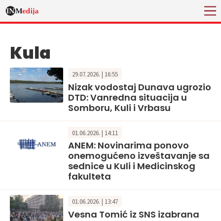
Kula
29.07.2026. | 16:55
Nizak vodostaj Dunava ugrozio
DTD: Vanredna situacija u
Somboru, Kuli i Vrbasu
01.06.2026. | 14:11
ANEM: Novinarima ponovo
onemogućeno izveštavanje sa
sednice u Kuli i Medicinskog
fakulteta
01.06.2026. | 13:47
Vesna Tomić iz SNS izabrana