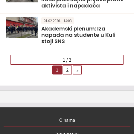
aktivista i napadača
01.02.2026. | 14:03
Akademski plenum: Iza
napada na studente u Kuli
stoji SNS
1 / 2
1
2
»
O nama
Impressum