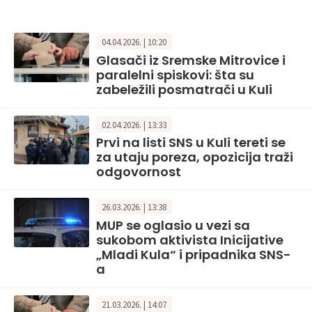
04.04.2026. | 10:20
Glasači iz Sremske Mitrovice i
paralelni spiskovi: šta su
zabeležili posmatrači u Kuli
02.04.2026. | 13:33
Prvi na listi SNS u Kuli tereti se
za utaju poreza, opozicija traži
odgovornost
26.03.2026. | 13:38
MUP se oglasio u vezi sa
sukobom aktivista Inicijative
„Mladi Kula“ i pripadnika SNS-
a
21.03.2026. | 14:07