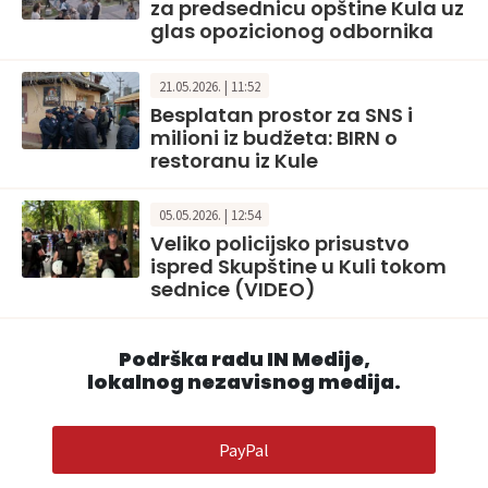
za predsednicu opštine Kula uz
glas opozicionog odbornika
21.05.2026. | 11:52
Besplatan prostor za SNS i
milioni iz budžeta: BIRN o
restoranu iz Kule
05.05.2026. | 12:54
Veliko policijsko prisustvo
ispred Skupštine u Kuli tokom
sednice (VIDEO)
Podrška radu IN Medije,
lokalnog nezavisnog medija.
PayPal