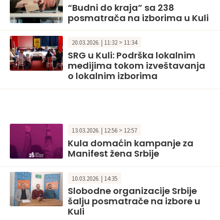
“Budni do kraja” sa 238
posmatrača na izborima u Kuli
20.03.2026. | 11:32 > 11:34
SRG u Kuli: Podrška lokalnim
medijima tokom izveštavanja
o lokalnim izborima
13.03.2026. | 12:56 > 12:57
Kula domaćin kampanje za
Manifest žena Srbije
10.03.2026. | 14:35
Slobodne organizacije Srbije
šalju posmatrače na izbore u
Kuli