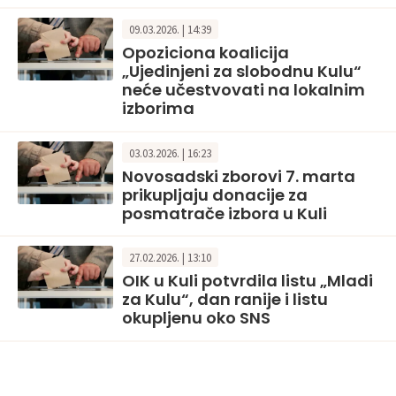
09.03.2026. | 14:39
Opoziciona koalicija
„Ujedinjeni za slobodnu Kulu“
neće učestvovati na lokalnim
izborima
03.03.2026. | 16:23
Novosadski zborovi 7. marta
prikupljaju donacije za
posmatrače izbora u Kuli
27.02.2026. | 13:10
OIK u Kuli potvrdila listu „Mladi
za Kulu“, dan ranije i listu
okupljenu oko SNS