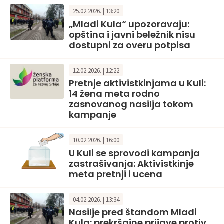
25.02.2026. | 13:20
„Mladi Kula“ upozoravaju:
opština i javni beležnik nisu
dostupni za overu potpisa
12.02.2026. | 12:22
Pretnje aktivistkinjama u Kuli:
14 žena meta rodno
zasnovanog nasilja tokom
kampanje
10.02.2026. | 16:00
U Kuli se sprovodi kampanja
zastrašivanja: Aktivistkinje
meta pretnji i ucena
04.02.2026. | 13:34
Nasilje pred štandom Mladi
Kula: prekršajne prijave protiv