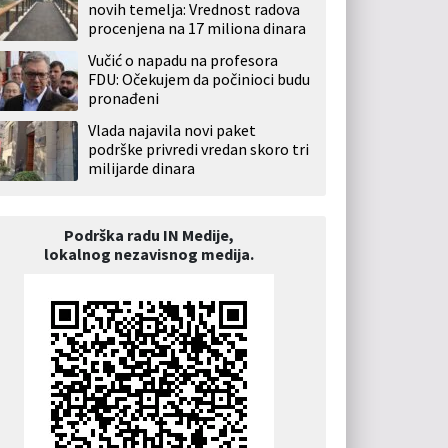
novih temelja: Vrednost radova
procenjena na 17 miliona dinara
Vučić o napadu na profesora
FDU: Očekujem da počinioci budu
pronađeni
Vlada najavila novi paket
podrške privredi vredan skoro tri
milijarde dinara
Podrška radu IN Medije,
lokalnog nezavisnog medija.