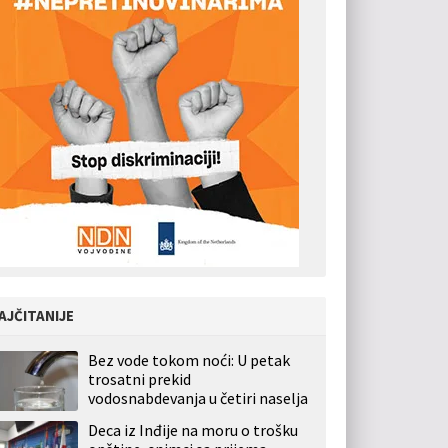
AJČITANIJE
Bez vode tokom noći: U petak
trosatni prekid
vodosnabdevanja u četiri naselja
Deca iz Inđije na moru o trošku