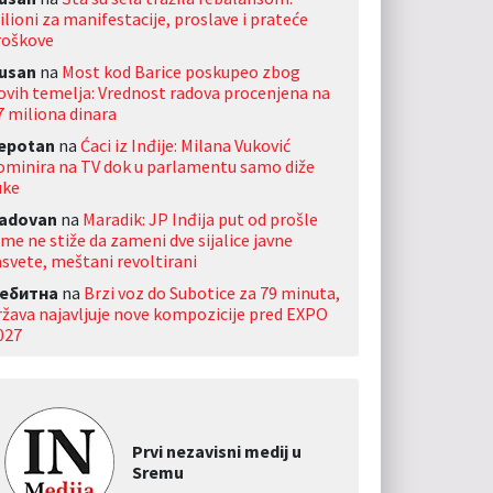
ilioni za manifestacije, proslave i prateće
roškove
usan
na
Most kod Barice poskupeo zbog
ovih temelja: Vrednost radova procenjena na
7 miliona dinara
jepotan
na
Ćaci iz Inđije: Milana Vuković
ominira na TV dok u parlamentu samo diže
uke
adovan
na
Maradik: JP Inđija put od prošle
ime ne stiže da zameni dve sijalice javne
asvete, meštani revoltirani
ебитна
na
Brzi voz do Subotice za 79 minuta,
ržava najavljuje nove kompozicije pred EXPO
027
Prvi nezavisni medij u
Sremu