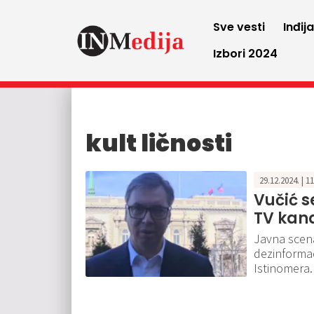
Sve vesti
Inđij
Izbori 2024
kult ličnosti
29.12.2024. | 1
Vučić s
TV kana
Javna scena
dezinformac
Istinomera.