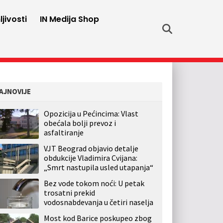
jivosti
IN Medija Shop
AJNOVIJE
Opozicija u Pećincima: Vlast
obećala bolji prevoz i
asfaltiranje
VJT Beograd objavio detalje
obdukcije Vladimira Cvijana:
„Smrt nastupila usled utapanja“
Bez vode tokom noći: U petak
trosatni prekid
vodosnabdevanja u četiri naselja
Most kod Barice poskupeo zbog