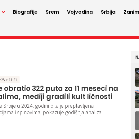
a
Biografije
Srem
Vojvodina
Srbija
Zaniml
N
1:25 > 11:31
e obratio 322 puta za 11 meseci na
lima, mediji gradili kult ličnosti
 Srbije u 2024. godini bila je preplavljena
ijama i spinovima, pokazuje godišnja analiza