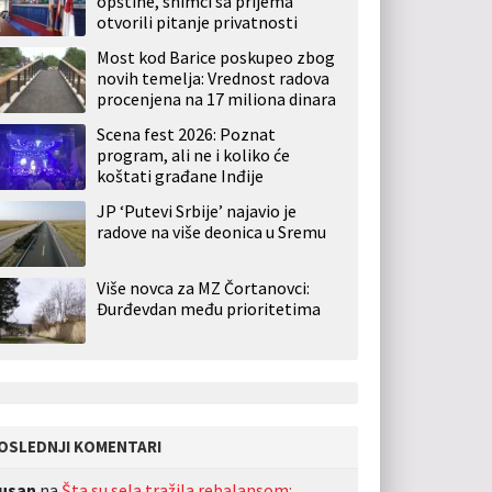
opštine, snimci sa prijema
otvorili pitanje privatnosti
Most kod Barice poskupeo zbog
novih temelja: Vrednost radova
procenjena na 17 miliona dinara
Scena fest 2026: Poznat
program, ali ne i koliko će
koštati građane Inđije
JP ‘Putevi Srbije’ najavio je
radove na više deonica u Sremu
Više novca za MZ Čortanovci:
Đurđevdan među prioritetima
OSLEDNJI KOMENTARI
usan
na
Šta su sela tražila rebalansom: