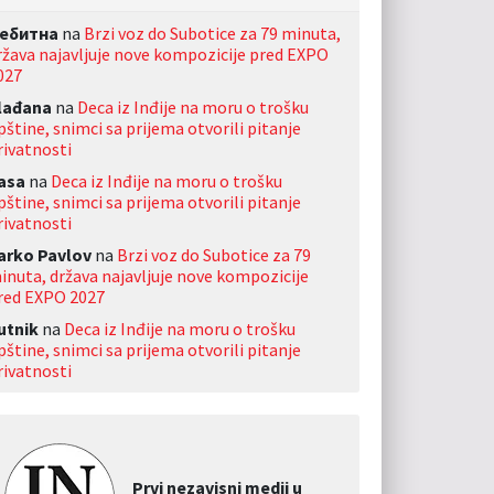
ебитна
na
Brzi voz do Subotice za 79 minuta,
ržava najavljuje nove kompozicije pred EXPO
027
lađana
na
Deca iz Inđije na moru o trošku
pštine, snimci sa prijema otvorili pitanje
rivatnosti
asa
na
Deca iz Inđije na moru o trošku
pštine, snimci sa prijema otvorili pitanje
rivatnosti
arko Pavlov
na
Brzi voz do Subotice za 79
inuta, država najavljuje nove kompozicije
red EXPO 2027
utnik
na
Deca iz Inđije na moru o trošku
pštine, snimci sa prijema otvorili pitanje
rivatnosti
Prvi nezavisni medij u