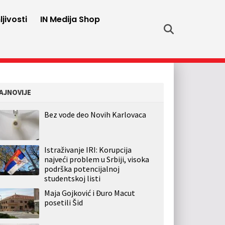
jivosti
IN Medija Shop
AJNOVIJE
Bez vode deo Novih Karlovaca
Istraživanje IRI: Korupcija
najveći problem u Srbiji, visoka
podrška potencijalnoj
studentskoj listi
Maja Gojković i Đuro Macut
posetili Šid