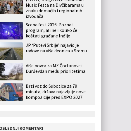
Music Festa na Divčibarama u
znaku domaćih i regionalnih
izvođača
Scena fest 2026: Poznat
program, ali ne i koliko će
koštati građane Inđije
JP ‘Putevi Srbije’ najavio je
radove na više deonica u Sremu
Više novca za MZ Čortanovci:
Đurđevdan među prioritetima
Brzi voz do Subotice za 79
minuta, država najavljuje nove
kompozicije pred EXPO 2027
OSLEDNJI KOMENTARI