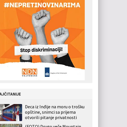
AJČITANIJE
Deca iz Inđije na moru o trošku
opštine, snimci sa prijema
otvorili pitanje privatnosti
(FOTO) Drugo veče Mountain