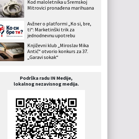
Kod maloletnika u Sremskoj
Mitrovici pronađena marihuana
Avžner o platformi „Ko si, bre,
ti“: Marketinški trik za
jednodnevnu upotrebu
Književni klub „Miroslav Mika
Antić“ otvorio konkurs za 37.
„Garavi sokak“
Podrška radu IN Medije,
lokalnog nezavisnog medija.