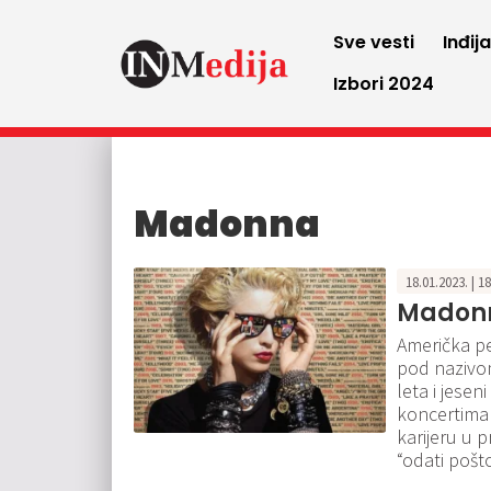
Sve vesti
Inđij
Izbori 2024
Madonna
18.01.2023. | 1
Madonn
Američka pe
pod nazivom
leta i jese
koncertima ć
karijeru u 
“odati pošt