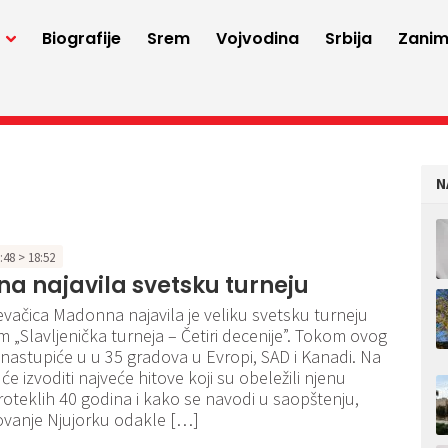
a
Biografije
Srem
Vojvodina
Srbija
Zaniml
N
8:48 > 18:52
a najavila svetsku turneju
vačica Madonna najavila je veliku svetsku turneju
 „Slavljenička turneja – Četiri decenije”. Tokom ovog
ni nastupiće u u 35 gradova u Evropi, SAD i Kanadi. Na
e izvoditi najveće hitove koji su obeležili njenu
proteklih 40 godina i kako se navodi u saopštenju,
ovanje Njujorku odakle […]