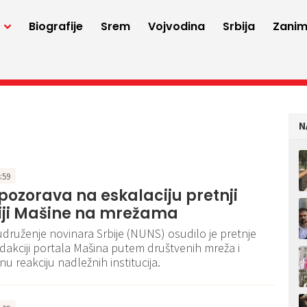
a
Biografije
Srem
Vojvodina
Srbija
Zaniml
N
4:59
ozorava na eskalaciju pretnji
iji Mašine na mrežama
druženje novinara Srbije (NUNS) osudilo je pretnje
akciji portala Mašina putem društvenih mreža i
tnu reakciju nadležnih institucija.