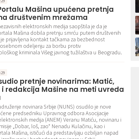
1:29
Portalu Mašina upućena pretnja
na društvenim mrežama
nezavisnih elektronskih medija saopštila je da je
ortala Mašina dobila pretnju smrću putem društvenih
 je prijavljena kontakt tačkama za bezbednost
Posebnom odeljenju za borbu protiv
loškog kriminala Višeg javnog tužilaštva u Beogradu.
4:29
udio pretnje novinarima: Matić,
 i redakcija Mašine na meti uvreda
a
druženje novinara Srbije (NUNS) osudilo je nove
ućene predsedniku Upravnog odbora Asocijacije
elektronskih medija (ANEM) Veranu Matiću, novinaru i
isije „Dobar, loš, zao“ Nenadu Kulačinu, kao i
rtala Mašina, ističući da predstavljaju ozbiljan napad