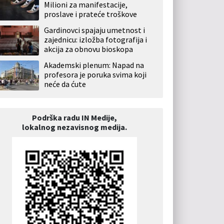
Milioni za manifestacije,
proslave i prateće troškove
Gardinovci spajaju umetnost i
zajednicu: izložba fotografija i
akcija za obnovu bioskopa
Akademski plenum: Napad na
profesora je poruka svima koji
neće da ćute
Podrška radu IN Medije,
lokalnog nezavisnog medija.