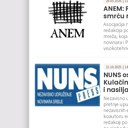
26.05.2026. | 1
ANEM: 
smrću 
Asocijacija 
redakcija p
mreža, koja
novinara i 
visokotehno
21.10.2025. | 1
NUNS os
Kulačin
i nasilj
Nezavisno u
pretnje up
nezavisnih 
koautoru em
redakciji po