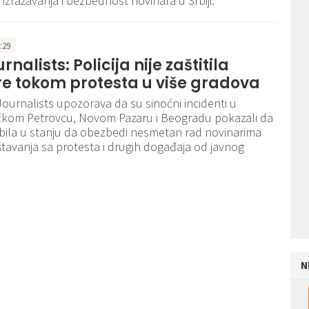
izražavanja i bezbednost novinara u Srbiji.
5:29
nalists: Policija nije zaštitila
e tokom protesta u više gradova
ournalists upozorava da su sinoćni incidenti u
čkom Petrovcu, Novom Pazaru i Beogradu pokazali da
je bila u stanju da obezbedi nesmetan rad novinarima
tavanja sa protesta i drugih događaja od javnog
N