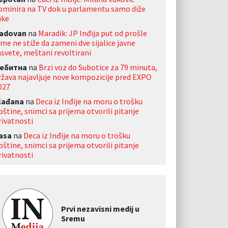
ominira na TV dok u parlamentu samo diže
uke
adovan
na
Maradik: JP Inđija put od prošle
ime ne stiže da zameni dve sijalice javne
asvete, meštani revoltirani
ебитна
na
Brzi voz do Subotice za 79 minuta,
ržava najavljuje nove kompozicije pred EXPO
027
lađana
na
Deca iz Inđije na moru o trošku
pštine, snimci sa prijema otvorili pitanje
rivatnosti
asa
na
Deca iz Inđije na moru o trošku
pštine, snimci sa prijema otvorili pitanje
rivatnosti
Prvi nezavisni medij u
Sremu