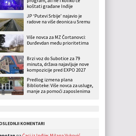
program, ali ne i koliko će
koštati građane Inđije
JP ‘Putevi Srbije’ najavio je
radove na više deonica u Sremu
Više novca za MZ Čortanovci:
Đurđevdan među prioritetima
Brzi voz do Subotice za 79
minuta, država najavljuje nove
kompozicije pred EXPO 2027
Predlog izmena plana
Biblioteke: Više novca za usluge,
manje za pomoći zaposlenima
OSLEDNJI KOMENTARI
jepotan
na
Ćaci iz Inđije: Milana Vuković