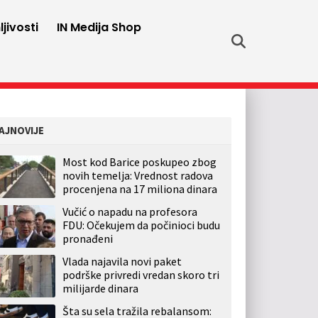
jivosti
IN Medija Shop
AJNOVIJE
Most kod Barice poskupeo zbog
novih temelja: Vrednost radova
procenjena na 17 miliona dinara
Vučić o napadu na profesora
FDU: Očekujem da počinioci budu
pronađeni
Vlada najavila novi paket
podrške privredi vredan skoro tri
milijarde dinara
Šta su sela tražila rebalansom: