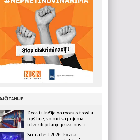
AJČITANIJE
Deca iz Inđije na moru o trošku
opštine, snimci sa prijema
otvorili pitanje privatnosti
Scena fest 2026: Poznat