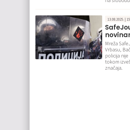
na slobodu 
13.08.2025. | 1
SafeJour
novinar
Mreža SafeJ
Vrbasu, Ba
policija ni
tokom izveš
značaja.