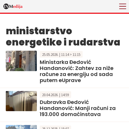
ministarstvo
energetike i rudarstva
25.05.2026. | 11:14 > 11:15
Ministarka Đedović
Handanović: Zahtev za niže
račune za energiju od sada
putem eUprave
20.04.2026. | 14:59
Dubravka Đedović
Handanović: Manji računi za
193.000 domaćinstava
25.12.2025. | 15:07