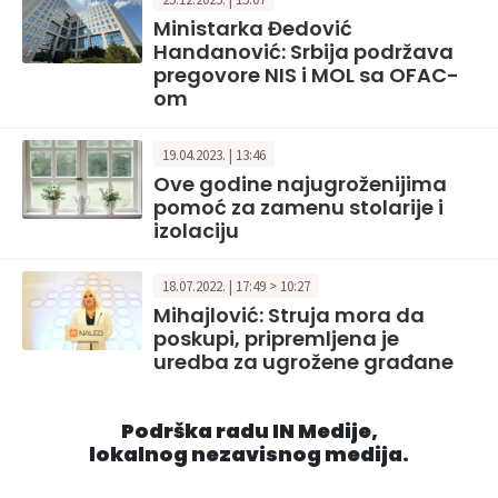
Ministarka Đedović
Handanović: Srbija podržava
pregovore NIS i MOL sa OFAC-
om
19.04.2023. | 13:46
Ove godine najugroženijima
pomoć za zamenu stolarije i
izolaciju
18.07.2022. | 17:49 > 10:27
Mihajlović: Struja mora da
poskupi, pripremljena je
uredba za ugrožene građane
Podrška radu IN Medije,
lokalnog nezavisnog medija.