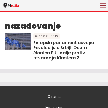
nazadovanje
08.07.2026. | 14:19
Evropski parlament usvojio
Rezoluciju o Srbiji: Osam
članica EU i dalje protiv
otvaranja Klastera 3
O nama
Impressum