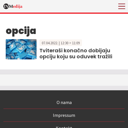
opcija
07.04.2022. | 12:30 > 11:09
Tviteraši konačno dobijaju
opciju koju su oduvek tražili
O nama
Impressum
Kontakt