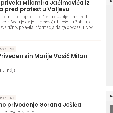
N
a privela Milomira Jaćimovića iz
 pred protest u Valjevu
informacije koja je saopštena okupljenima pred
vom Sadu je da je Jaćimović uhapšen u Žablju, a
ezvanično, pojavila informacija da ga dovoze u Novi
4:29 > 16:08
 Priveden sin Marije Vasić Milan
PS Inđija.
N
7:58 > 18:04
no privođenje Gorana Ješića
, ponovo priveden.