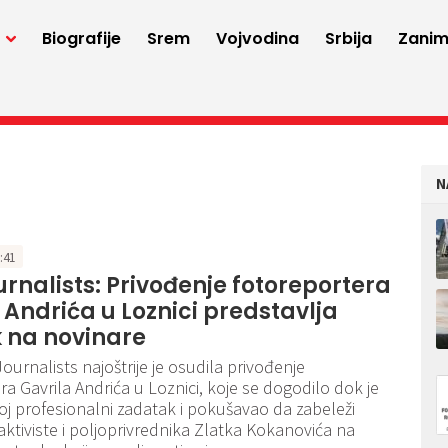
a
Biografije
Srem
Vojvodina
Srbija
Zaniml
N
2:41
rnalists: Privođenje fotoreportera
 Andrića u Loznici predstavlja
k na novinare
ournalists najoštrije je osudila privođenje
ra Gavrila Andrića u Loznici, koje se dogodilo dok je
oj profesionalni zadatak i pokušavao da zabeleži
ktiviste i poljoprivrednika Zlatka Kokanovića na