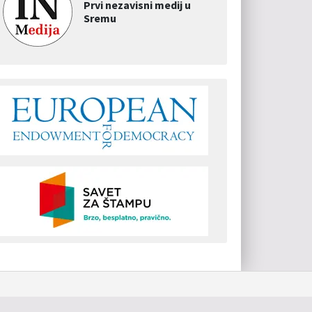
Prvi nezavisni medij u
Sremu