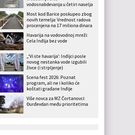
vodosnabdevanja u četiri naselja
Most kod Barice poskupeo zbog
novih temelja: Vrednost radova
procenjena na 17 miliona dinara
Havarija na vodovodnoj mreži:
Cela Inđija bez vode
„‘Vi ste havarija’: Inđijci posle
novog nestanka vode izgubili
živce (i strpljenje)
Scena fest 2026: Poznat
program, ali ne i koliko će
koštati građane Inđije
Više novca za MZ Čortanovci:
Đurđevdan među prioritetima