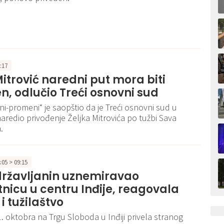
5:17
Mitrović naredni put mora biti
n, odlučio Treći osnovni sud
ni-promeni“ je saopštio da je Treći osnovni sud u
redio privođenje Željka Mitrovića po tužbi Sava
.
4:05 > 09:15
državljanin uznemiravao
nicu u centru Inđije, reagovala
 i tužilaštvo
11. oktobra na Trgu Sloboda u Inđiji privela stranog