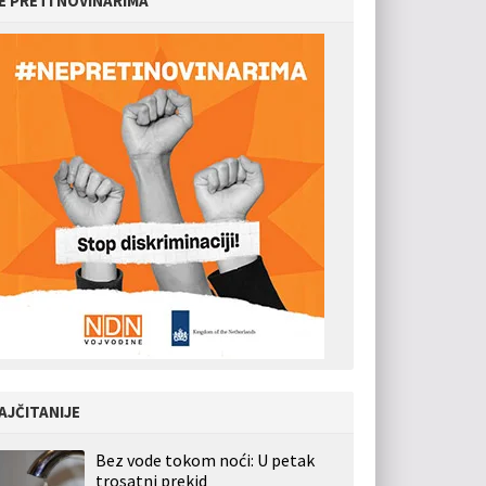
E PRETI NOVINARIMA
AJČITANIJE
Bez vode tokom noći: U petak
trosatni prekid