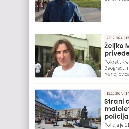
23.12.2024. | 1
Željko 
privede
Pokret „Kre
Beogradu na
Manojlovića
15.10.2024. | 1
Strani 
malolet
policija
Policija je 