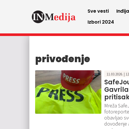
Sve vesti
Inđij
Izbori 2024
privođenje
11.03.2026. | 1
SafeJou
Gavrila
pritisa
Mreža SafeJ
fotoreporte
obavljao sv
dovođenje a