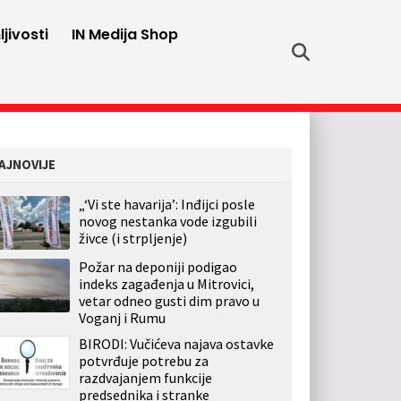
jivosti
IN Medija Shop
AJNOVIJE
„‘Vi ste havarija’: Inđijci posle
novog nestanka vode izgubili
živce (i strpljenje)
Požar na deponiji podigao
indeks zagađenja u Mitrovici,
vetar odneo gusti dim pravo u
Voganj i Rumu
BIRODI: Vučićeva najava ostavke
potvrđuje potrebu za
razdvajanjem funkcije
predsednika i stranke