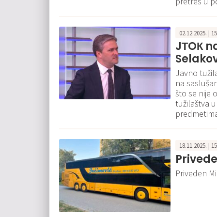
pretres u p
02.12.2025. | 1
JТOК n
Selakov
Javno tužil
na saslušan
što se nije
tužilaštva u
predmetima 
18.11.2025. | 1
Privede
Priveden Mi