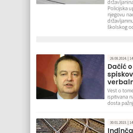
državljanin
Policijska 
njegovu nac
državljanin
školskog od
26.08.2024. | 1
Dačić o
spiskov
verbaln
Vest o tome
ispitivana 
dosta pažnj
30.01.2023. | 1
Inđinča