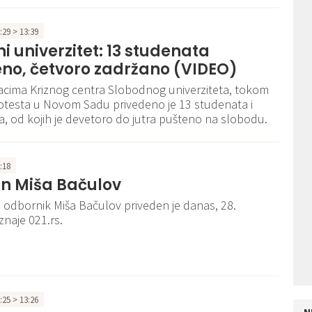
3:29 > 13:39
i univerzitet: 13 studenata
no, četvoro zadržano (VIDEO)
cima Kriznog centra Slobodnog univerziteta, tokom
otesta u Novom Sadu privedeno je 13 studenata i
a, od kojih je devetoro do jutra pušteno na slobodu.
1:18
en Miša Bačulov
odbornik Miša Bačulov priveden je danas, 28.
znaje 021.rs.
3:25 > 13:26