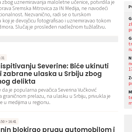
a zbog uznemiravanja maloletne učenice, potvrdila je
P
uprava Sremska Mitrovica za IN Medija, ne navodeći
ionalnost. Nezvanično, radi se o turskom
G
u koji je devojčicu fotografisao i uznemiravao tokom
z
mora. Slučaj je prosleđen nadležnom tužilaštvu.
p
G
t
n
N
4:31
n
 ispitivanju Severine: Biće ukinuti
1
i zabrane ulaska u Srbiju zbog
Z
og delikta
p
 da je popularna pevačica Severina Vučković
M
na graničnom prelazu, na ulasku u Srbiju, privukla je
t
e u medijima u regionu.
m
4:50 > 16:41
nin blokirao prugu automobilom i