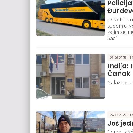
Policij
Đurđeva
„Prvobitna 
sudom u No
zatim se, n
Sad“
28.06.2025. | 1
Inđija:
Čanak
Nalazi se u 
24.02.2025. | 1
Još jed
Goran Ješić