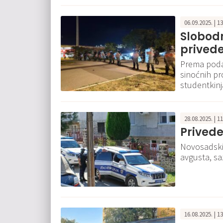
06.09.2025. | 1
Slobodn
privede
Prema poda
sinoćnih pr
studentkinj
28.08.2025. | 1
Prived
Novosadski 
avgusta, sa
16.08.2025. | 1