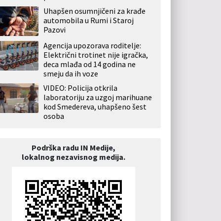
Uhapšen osumnjičeni za krađe
automobila u Rumi i Staroj
Pazovi
Agencija upozorava roditelje:
Električni trotinet nije igračka,
deca mlađa od 14 godina ne
smeju da ih voze
VIDEO: Policija otkrila
laboratoriju za uzgoj marihuane
kod Smedereva, uhapšeno šest
osoba
Podrška radu IN Medije,
lokalnog nezavisnog medija.