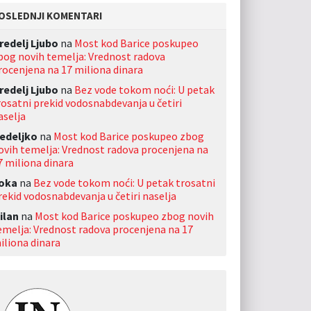
OSLEDNJI KOMENTARI
redelj Ljubo
na
Most kod Barice poskupeo
bog novih temelja: Vrednost radova
rocenjena na 17 miliona dinara
redelj Ljubo
na
Bez vode tokom noći: U petak
rosatni prekid vodosnabdevanja u četiri
aselja
edeljko
na
Most kod Barice poskupeo zbog
ovih temelja: Vrednost radova procenjena na
7 miliona dinara
oka
na
Bez vode tokom noći: U petak trosatni
rekid vodosnabdevanja u četiri naselja
ilan
na
Most kod Barice poskupeo zbog novih
emelja: Vrednost radova procenjena na 17
iliona dinara