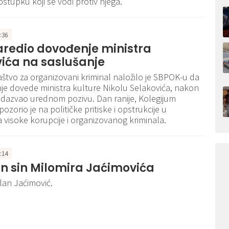
ostupku koji se vodi protiv njega.
5:36
aredio dovođenje ministra
ića na saslušanje
aštvo za organizovani kriminal naložilo je SBPOK-u da
je dovede ministra kulture Nikolu Selakovića, nakon
 odazvao urednom pozivu. Dan ranije, Kolegijum
pozorio je na političke pritiske i opstrukcije u
visoke korupcije i organizovanog kriminala.
5:14
n sin Milomira Jaćimovića
lan Jaćimović.