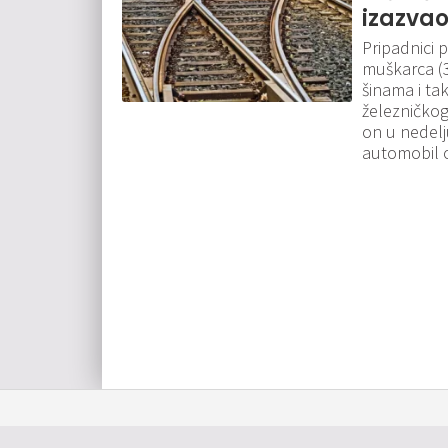
izazva
Pripadnici p
muškarca (3
šinama i ta
železničkog
on u nedelj
automobil 