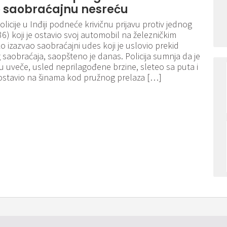
o saobraćajnu nesreću
olicije u Inđiji podneće krivičnu prijavu protiv jednog
6) koji je ostavio svoj automobil na železničkim
ko izazvao saobraćajni udes koji je uslovio prekid
 saobraćaja, saopšteno je danas. Policija sumnja da je
u uveče, usled neprilagođene brzine, sleteo sa puta i
ostavio na šinama kod pružnog prelaza […]