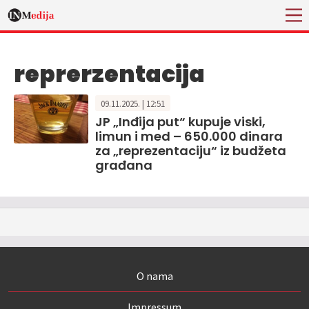
reprerzentacija
09.11.2025. | 12:51
JP „Inđija put“ kupuje viski,
limun i med – 650.000 dinara
za „reprezentaciju“ iz budžeta
građana
O nama
Impressum