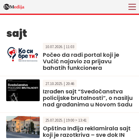
sajt
10.07.2026. | 11:03
Počeo da radi portal koji je
Vučić najavio za prijavu
bahatih funkcionera
27.10.2025. | 20:46
Izrađen sajt “Svedočanstva
policijske brutalnosti”, o nasilju
nad građanima u Novom Sadu
25.07.2025. | 19:00 > 13:41
Opština Inđija reklamirala sajt
koji je razotkriva – sve dok IN