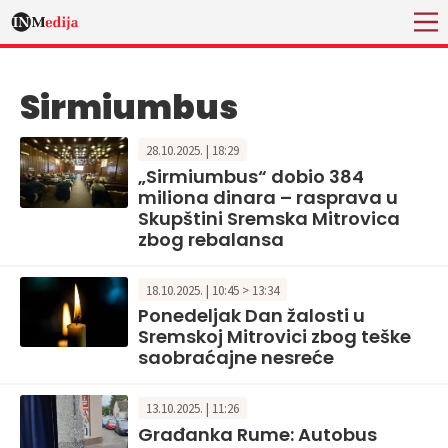
Sirmiumbus
28.10.2025. | 18:29
„Sirmiumbus“ dobio 384
miliona dinara – rasprava u
Skupštini Sremska Mitrovica
zbog rebalansa
18.10.2025. | 10:45 > 13:34
Ponedeljak Dan žalosti u
Sremskoj Mitrovici zbog teške
saobraćajne nesreće
13.10.2025. | 11:26
Građanka Rume: Autobus