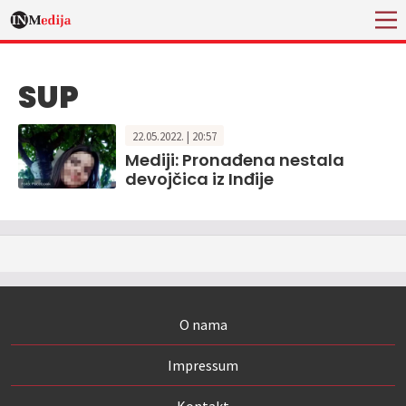
SUP
22.05.2022. | 20:57
Mediji: Pronađena nestala
devojčica iz Inđije
O nama
Impressum
Kontakt