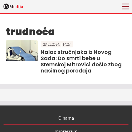
trudnoća
23.01.2024. | 14:27
Nalaz stručnjaka iz Novog
Sada: Do smrti bebe u
Sremskoj Mitrovici došlo zbog
nasilnog porođaja
O nama
Impressum