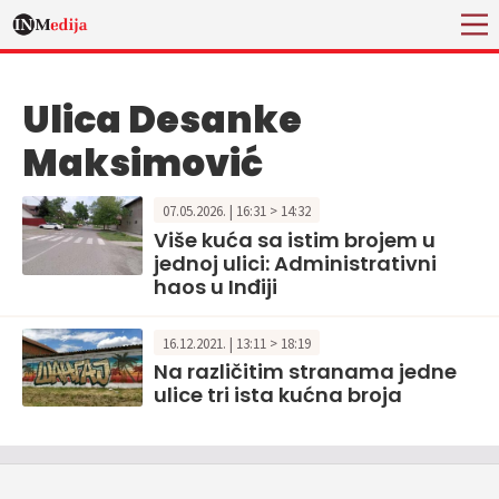
Ulica Desanke
Maksimović
07.05.2026. | 16:31 > 14:32
Više kuća sa istim brojem u
jednoj ulici: Administrativni
haos u Inđiji
16.12.2021. | 13:11 > 18:19
Na različitim stranama jedne
ulice tri ista kućna broja