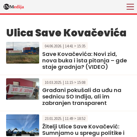
Ulica Save Kovačevića
04.06.2026. | 14:41 > 15:35
Save Kovačevića: Novi zid,
nova buka i ista pitanja – gde
staje gradnja? (VIDEO)
10.03.2025. | 11:15 > 15:08
Građani pokušali da uđu na
sednicu SO Inđija, ali im
zabranjen transparent
23.01.2025. | 11:49 > 18:52
Žitelji Ulice Save Kovačević:
Sumnjamo u spregu politike i