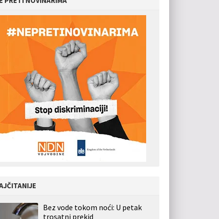
E PRETI NOVINARIMA
AJČITANIJE
Bez vode tokom noći: U petak
trosatni prekid