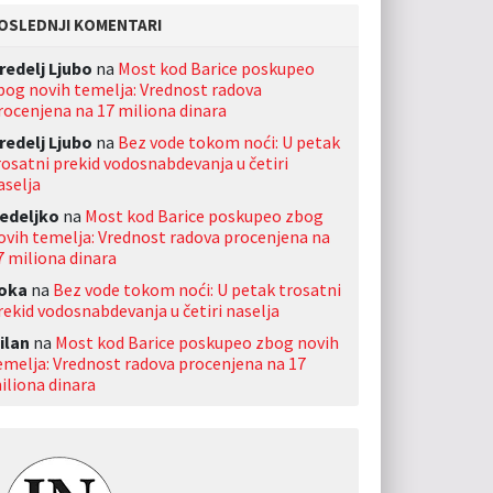
OSLEDNJI KOMENTARI
redelj Ljubo
na
Most kod Barice poskupeo
bog novih temelja: Vrednost radova
rocenjena na 17 miliona dinara
redelj Ljubo
na
Bez vode tokom noći: U petak
rosatni prekid vodosnabdevanja u četiri
aselja
edeljko
na
Most kod Barice poskupeo zbog
ovih temelja: Vrednost radova procenjena na
7 miliona dinara
oka
na
Bez vode tokom noći: U petak trosatni
rekid vodosnabdevanja u četiri naselja
ilan
na
Most kod Barice poskupeo zbog novih
emelja: Vrednost radova procenjena na 17
iliona dinara