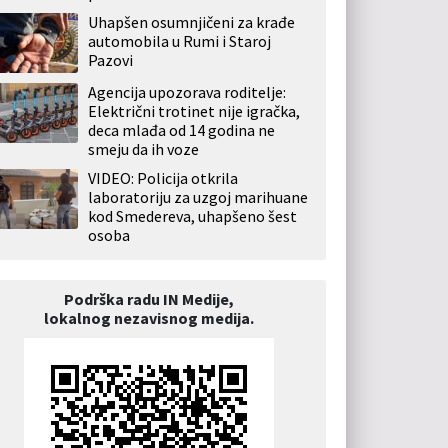
Uhapšen osumnjičeni za krađe
automobila u Rumi i Staroj
Pazovi
Agencija upozorava roditelje:
Električni trotinet nije igračka,
deca mlađa od 14 godina ne
smeju da ih voze
VIDEO: Policija otkrila
laboratoriju za uzgoj marihuane
kod Smedereva, uhapšeno šest
osoba
Podrška radu IN Medije,
lokalnog nezavisnog medija.