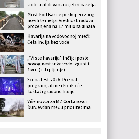
vodosnabdevanja u četiri naselja
Most kod Barice poskupeo zbog
novih temelja: Vrednost radova
procenjena na 17 miliona dinara
Havarija na vodovodnoj mreži:
Cela Inđija bez vode
„‘Vi ste havarija’: Inđijci posle
novog nestanka vode izgubili
živce (i strpljenje)
Scena fest 2026: Poznat
program, ali ne i koliko će
koštati građane Inđije
Više novca za MZ Čortanovci:
Đurđevdan među prioritetima