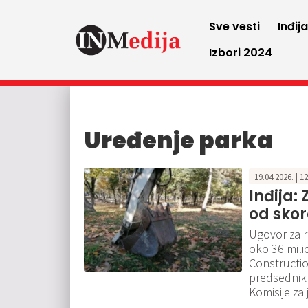
Sve vesti
Inđij
Izbori 2024
Uređenje parka
19.04.2026. | 1
Inđija:
od skor
Ugovor za r
oko 36 mili
Constructio
predsednik 
Komisije za