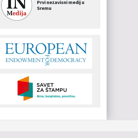
Prvi nezavisni medij u
Sremu