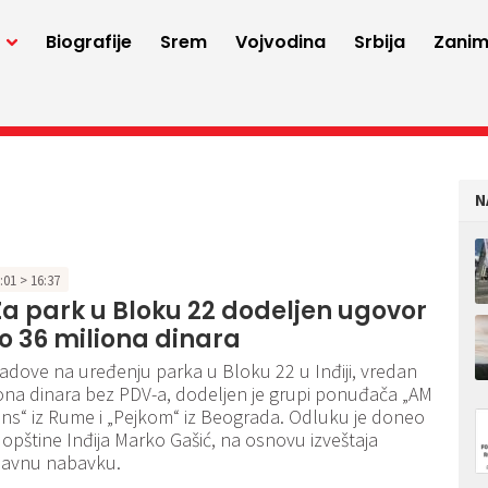
a
Biografije
Srem
Vojvodina
Srbija
Zaniml
N
2:01 > 16:37
 Za park u Bloku 22 dodeljen ugovor
o 36 miliona dinara
adove na uređenju parka u Bloku 22 u Inđiji, vredan
ona dinara bez PDV-a, dodeljen je grupi ponuđača „AM
ns“ iz Rume i „Pejkom“ iz Beograda. Odluku je doneo
opštine Inđija Marko Gašić, na osnovu izveštaja
 javnu nabavku.