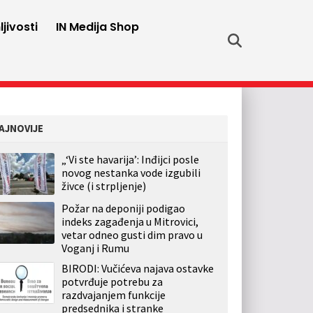
jivosti
IN Medija Shop
AJNOVIJE
„‘Vi ste havarija’: Inđijci posle
novog nestanka vode izgubili
živce (i strpljenje)
Požar na deponiji podigao
indeks zagađenja u Mitrovici,
vetar odneo gusti dim pravo u
Voganj i Rumu
BIRODI: Vučićeva najava ostavke
potvrđuje potrebu za
razdvajanjem funkcije
predsednika i stranke