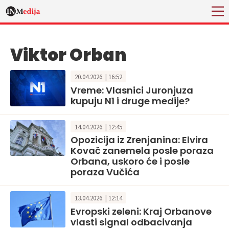
Viktor Orban
20.04.2026. | 16:52
Vreme: Vlasnici Juronjuza
kupuju N1 i druge medije?
14.04.2026. | 12:45
Opozicija iz Zrenjanina: Elvira
Kovač zanemela posle poraza
Orbana, uskoro će i posle
poraza Vučića
13.04.2026. | 12:14
Evropski zeleni: Kraj Orbanove
vlasti signal odbacivanja