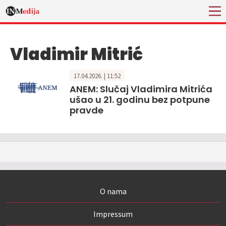
Vladimir Mitrić
17.04.2026. | 11:52
ANEM: Slučaj Vladimira Mitrića
ušao u 21. godinu bez potpune
pravde
O nama
Impressum