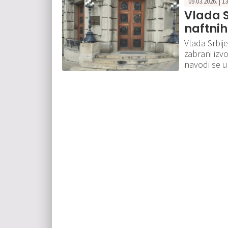
09.03.2026. | 1
Vlada S
naftnih
Vlada Srbij
zabrani izv
navodi se u