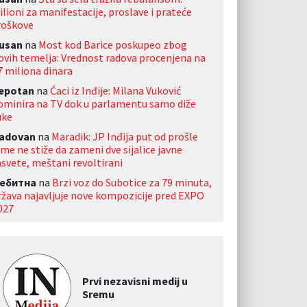
ilioni za manifestacije, proslave i prateće
roškove
usan
na
Most kod Barice poskupeo zbog
ovih temelja: Vrednost radova procenjena na
7 miliona dinara
jepotan
na
Ćaci iz Inđije: Milana Vuković
ominira na TV dok u parlamentu samo diže
uke
adovan
na
Maradik: JP Inđija put od prošle
ime ne stiže da zameni dve sijalice javne
asvete, meštani revoltirani
ебитна
na
Brzi voz do Subotice za 79 minuta,
ržava najavljuje nove kompozicije pred EXPO
027
Prvi nezavisni medij u
Sremu