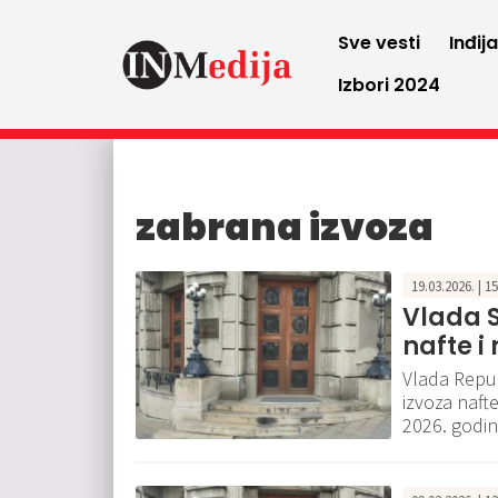
Sve vesti
Inđij
Izbori 2024
zabrana izvoza
19.03.2026. | 1
Vlada S
nafte i
Vlada Repub
izvoza naft
2026. godine