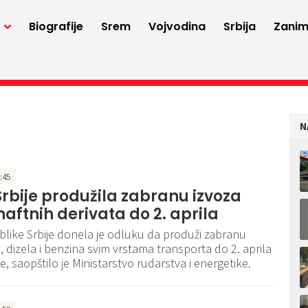
a
Biografije
Srem
Vojvodina
Srbija
Zaniml
N
5:45
rbije produžila zabranu izvoza
 naftnih derivata do 2. aprila
like Srbije donela je odluku da produži zabranu
e, dizela i benzina svim vrstama transporta do 2. aprila
, saopštilo je Ministarstvo rudarstva i energetike.