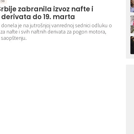
3:58
rbije zabranila izvoz nafte i
 derivata do 19. marta
e donela je na jutrošnjoj vanrednoj sednici odluku o
oza nafte i svih naftnih derivata za pogon motora,
 saopštenju.