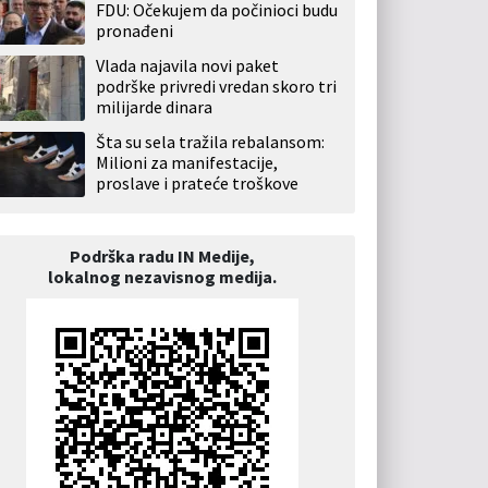
FDU: Očekujem da počinioci budu
pronađeni
Vlada najavila novi paket
podrške privredi vredan skoro tri
milijarde dinara
Šta su sela tražila rebalansom:
Milioni za manifestacije,
proslave i prateće troškove
Podrška radu IN Medije,
lokalnog nezavisnog medija.