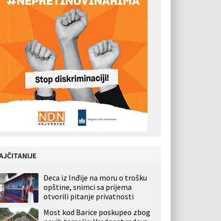
AJČITANIJE
Deca iz Inđije na moru o trošku
opštine, snimci sa prijema
otvorili pitanje privatnosti
Most kod Barice poskupeo zbog