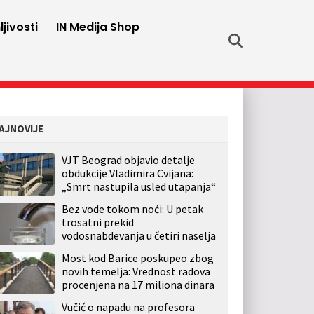
jivosti
IN Medija Shop
AJNOVIJE
VJT Beograd objavio detalje
obdukcije Vladimira Cvijana:
„Smrt nastupila usled utapanja“
Bez vode tokom noći: U petak
trosatni prekid
vodosnabdevanja u četiri naselja
Most kod Barice poskupeo zbog
novih temelja: Vrednost radova
procenjena na 17 miliona dinara
Vučić o napadu na profesora