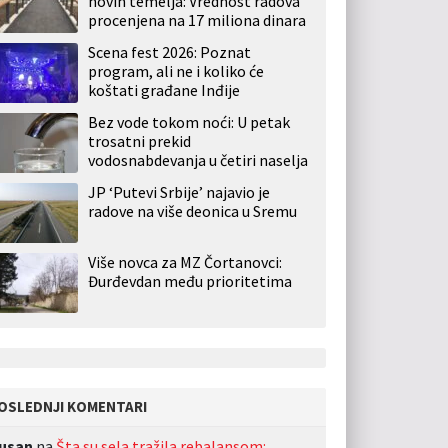
novih temelja: Vrednost radova
procenjena na 17 miliona dinara
Scena fest 2026: Poznat
program, ali ne i koliko će
koštati građane Inđije
Bez vode tokom noći: U petak
trosatni prekid
vodosnabdevanja u četiri naselja
JP ‘Putevi Srbije’ najavio je
radove na više deonica u Sremu
Više novca za MZ Čortanovci:
Đurđevdan među prioritetima
OSLEDNJI KOMENTARI
usan
na
Šta su sela tražila rebalansom: