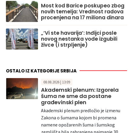
Most kod Barice poskupeo zbog
novih temelja: Vrednost radova
procenjena na 17 miliona dinara
„‘Vi ste havarija’: Inđijci posle
novog nestanka vode izgubili
živce (i strpljenje)
OSTALO IZ KATEGORIJE SRBIJA
08.08.2026 | 13:09
Akademski plenum: Izgorela
šuma ne sme da postane
građevinski plen
Akademski plenum predložio je izmenu
Zakona o šumama kojom bi promena
namene opožarenih šuma i šumskog
zemljišta bila zabranjena najmanje 30