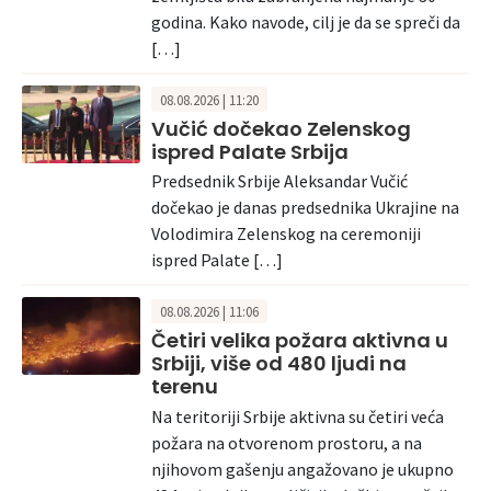
godina. Kako navode, cilj je da se spreči da
[…]
08.08.2026 | 11:20
Vučić dočekao Zelenskog
ispred Palate Srbija
Predsednik Srbije Aleksandar Vučić
dočekao je danas predsednika Ukrajine na
Volodimira Zelenskog na ceremoniji
ispred Palate […]
08.08.2026 | 11:06
Četiri velika požara aktivna u
Srbiji, više od 480 ljudi na
terenu
Na teritoriji Srbije aktivna su četiri veća
požara na otvorenom prostoru, a na
njihovom gašenju angažovano je ukupno