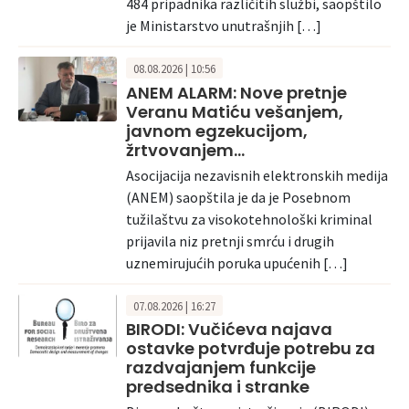
484 pripadnika različitih službi, saopštilo
je Ministarstvo unutrašnjih […]
08.08.2026 | 10:56
ANEM ALARM: Nove pretnje
Veranu Matiću vešanjem,
javnom egzekucijom,
žrtvovanjem…
Asocijacija nezavisnih elektronskih medija
(ANEM) saopštila je da je Posebnom
tužilaštvu za visokotehnološki kriminal
prijavila niz pretnji smrću i drugih
uznemirujućih poruka upućenih […]
07.08.2026 | 16:27
BIRODI: Vučićeva najava
ostavke potvrđuje potrebu za
razdvajanjem funkcije
predsednika i stranke