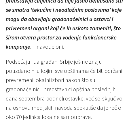
predstavlja činjenica da nije jasno definisano šta
se smatra ‘tekućim i neodložnim poslovima’ koje
mogu da obavljaju gradonačelnici u ostavci i
privremeni organi koji će ih uskoro zameniti, što
širom otvara prostor za vođenje funkcionerske
kampanje
. – navode oni.
Podsećaju i da građani Srbije još ne znaju
pouzdano ni u kojim sve opštinama će biti održani
prevremeni lokalni izbori nakon što su
gradonačelnici i predstavnici opština poslednjih
dana septembra podneli ostavke, već se isključivo
na osnovu medijskih navoda spekuliše da je reč o
oko 70 jedinica lokalne samouprave.