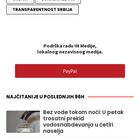
TRANSPARENTNOST SRBIJA
Podrška radu IN Medije,
lokalnog nezavisnog medija.
PayPal
NAJČITANIJE U POSLEDNJIH 96H
Bez vode tokom noći: U petak
trosatni prekid
vodosnabdevanja u četiri
naselja