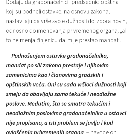
Dodaju da gradonačelnici i predsednici opština
koji su podneli ostavke, na osnovu zakona,
nastavljaju da vrše svoje dužnosti do izbora novih,
odnosno do imenovanja privremenog organa, „ali
to ne menja činjenicu da im je prestao mandat“.
–
Podnošenjem ostavke gradonačelnika,
mandat po sili zakona prestaje i njihovim
zamenicima kao i članovima gradskih i
opštinskih veća. Oni su sada vršioci dužnosti koji
smeju da obavljaju samo tekuće i neodložne
poslove. Međutim, šta se smatra tekućim i
neodložnim poslovima gradonačelnika u ostavci
nije propisano, a isti problem se javlja i kod
ovlašćenja privremenih organa
. – navode oni.