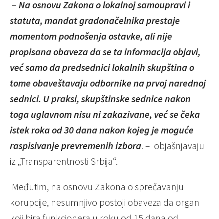
–
Na osnovu Zakona o lokalnoj samoupravi i
statuta, mandat gradonačelnika prestaje
momentom podnošenja ostavke, ali nije
propisana obaveza da se ta informacija objavi,
već samo da predsednici lokalnih skupština o
tome obaveštavaju odbornike na prvoj narednoj
sednici. U praksi, skupštinske sednice nakon
toga uglavnom nisu ni zakazivane, već se čeka
istek roka od 30 dana nakon kojeg je moguće
raspisivanje prevremenih izbora
. – objašnjavaju
iz „Transparentnosti Srbija“.
Međutim, na osnovu Zakona o sprečavanju
korupcije, nesumnjivo postoji obaveza da organ
koji bira funkcionera u roku od 15 dana od