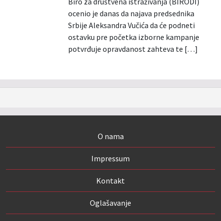
Biro za društvena istraživanja (BIRODI)
ocenio je danas da najava predsednika
Srbije Aleksandra Vučića da će podneti
ostavku pre početka izborne kampanje
potvrđuje opravdanost zahteva te […]
O nama
Impressum
Kontakt
Oglašavanje