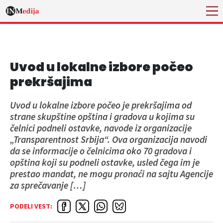
Uvod u lokalne izbore počeo
prekršajima
Uvod u lokalne izbore počeo je prekršajima od
strane skupštine opština i gradova u kojima su
čelnici podneli ostavke, navode iz organizacije
„Transparentnost Srbija“. Ova organizacija navodi
da se informacije o čelnicima oko 70 gradova i
opština koji su podneli ostavke, usled čega im je
prestao mandat, ne mogu pronaći na sajtu Agencije
za sprečavanje […]
PODELI VEST: