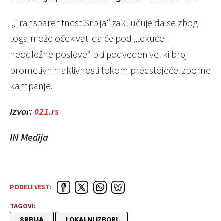
„Transparentnost Srbija“ zaključuje da se zbog
toga može očekivati da će pod „tekuće i
neodložne poslove“ biti podveden veliki broj
promotivnih aktivnosti tokom predstojeće izborne
kampanje.
Izvor:
021.rs
IN Medija
PODELI VEST:
TAGOVI:
SRBIJA
LOKALNI IZBORI