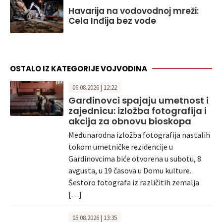
Havarija na vodovodnoj mreži:
Cela Inđija bez vode
OSTALO IZ KATEGORIJE VOJVODINA
06.08.2026 | 12:22
Gardinovci spajaju umetnost i
zajednicu: izložba fotografija i
akcija za obnovu bioskopa
Međunarodna izložba fotografija nastalih
tokom umetničke rezidencije u
Gardinovcima biće otvorena u subotu, 8.
avgusta, u 19 časova u Domu kulture.
Šestoro fotografa iz različitih zemalja
[…]
05.08.2026 | 13:35