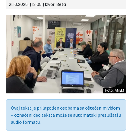
21.10.2025. | 13:05
| Izvor:
Beta
Foto: ANEM
Ovaj tekst je prilagođen osobama sa oštećenim vidom
– označeni deo teksta može se automatski preslušati u
audio formatu.