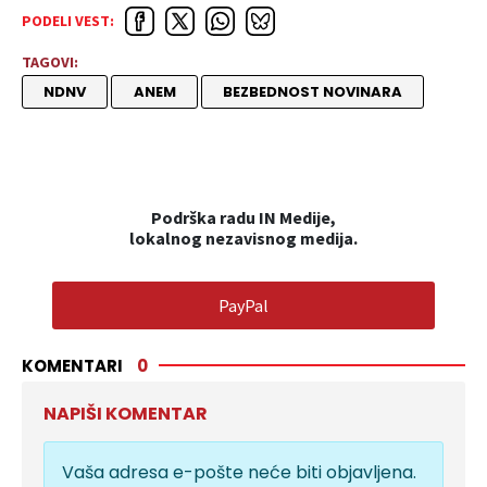
PODELI VEST:
TAGOVI:
NDNV
ANEM
BEZBEDNOST NOVINARA
Podrška radu IN Medije,
lokalnog nezavisnog medija.
PayPal
KOMENTARI
0
NAPIŠI KOMENTAR
Vaša adresa e-pošte neće biti objavljena.