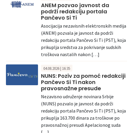
ANEM pozvao javnost da
podrži redakciju portala
Pančevo Si Ti
Asocijacija nezavisnih elektronskih medija
(ANEM) pozvala je javnost da podrži
redakciju portala Pančevo Si Ti (PST), koja
prikuplja sredstva za pokrivanje sudskih
troškova nastalih nakon […]
04.08.2026 | 16:35
NUNS: Poziv za pomoć redakciji
Pančevo Si Ti nakon
pravosnažne presude
Nezavisno udruženje novinara Srbije
(NUNS) pozvalo je javnost da podrži
redakciju portala Pančevo Si Ti (PST), koja
prikuplja 163.700 dinara za troškove po
pravosnažnoj presudi Apelacionog suda
[…]