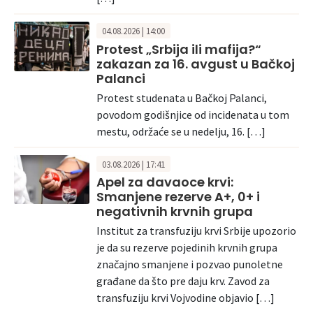
04.08.2026 | 14:00
Protest „Srbija ili mafija?“
zakazan za 16. avgust u Bačkoj
Palanci
Protest studenata u Bačkoj Palanci,
povodom godišnjice od incidenata u tom
mestu, održaće se u nedelju, 16. […]
03.08.2026 | 17:41
Apel za davaoce krvi:
Smanjene rezerve A+, 0+ i
negativnih krvnih grupa
Institut za transfuziju krvi Srbije upozorio
je da su rezerve pojedinih krvnih grupa
značajno smanjene i pozvao punoletne
građane da što pre daju krv. Zavod za
transfuziju krvi Vojvodine objavio […]