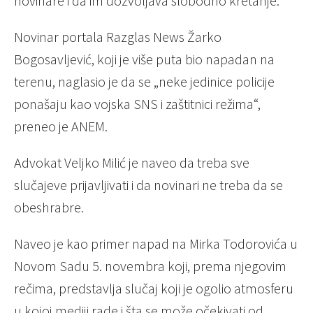
novinare i da im dozvoljava slobodno kretanje.
Novinar portala Razglas News Žarko
Bogosavljević, koji je više puta bio napadan na
terenu, naglasio je da se „neke jedinice policije
ponašaju kao vojska SNS i zaštitnici režima“,
preneo je ANEM.
Advokat Veljko Milić je naveo da treba sve
slučajeve prijavljivati i da novinari ne treba da se
obeshrabre.
Naveo je kao primer napad na Mirka Todorovića u
Novom Sadu 5. novembra koji, prema njegovim
rečima, predstavlja slučaj koji je ogolio atmosferu
u kojoj mediji rade i šta se može očekivati od