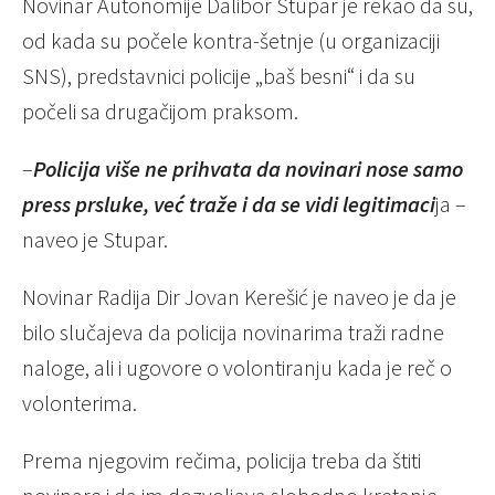
Novinar Autonomije Dalibor Stupar je rekao da su,
od kada su počele kontra-šetnje (u organizaciji
SNS), predstavnici policije „baš besni“ i da su
počeli sa drugačijom praksom.
–
Policija više ne prihvata da novinari nose samo
press prsluke, već traže i da se vidi legitimaci
ja –
naveo je Stupar.
Novinar Radija Dir Jovan Kerešić je naveo je da je
bilo slučajeva da policija novinarima traži radne
naloge, ali i ugovore o volontiranju kada je reč o
volonterima.
Prema njegovim rečima, policija treba da štiti