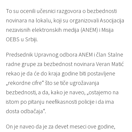
To su ocenili učesnici razgovora o bezbednosti
novinara na lokalu, koji su organizovali Asocijacija
nezavisnih elektronskih medija (ANEM) i Misija
OEBS u Srbiji.
Predsednik Upravnog odbora ANEM i član Stalne
radne grupe za bezbednost novinara Veran Matić
rekao je da će do kraja godine biti postavljene
„rekordne cifre“ što se tiče ugrožavanja
bezbednosti, a da, kako je naveo, „ostajemo na
istom po pitanju neefikasnosti policije i da ima
dosta odbačaja“.
On je naveo da je za devet meseci ove godine,