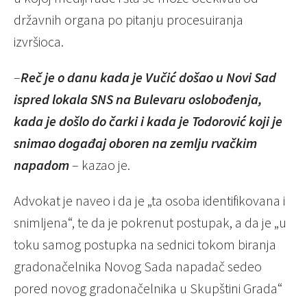
državnih organa po pitanju procesuiranja
izvršioca.
–
Reč je o danu kada je Vučić došao u Novi Sad
ispred lokala SNS na Bulevaru oslobođenja,
kada je došlo do čarki i kada je Todorović koji je
snimao događaj oboren na zemlju rvačkim
napadom
– kazao je.
Advokat je naveo i da je „ta osoba identifikovana i
snimljena“, te da je pokrenut postupak, a da je „u
toku samog postupka na sednici tokom biranja
gradonačelnika Novog Sada napadač sedeo
pored novog gradonačelnika u Skupštini Grada“