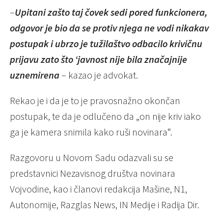
–
Upitani zašto taj čovek sedi pored funkcionera,
odgovor je bio da se protiv njega ne vodi nikakav
postupak i ubrzo je tužilaštvo odbacilo krivičnu
prijavu zato što ‘javnost nije bila značajnije
uznemirena
– kazao je advokat.
Rekao je i da je to je pravosnažno okončan
postupak, te da je odlučeno da „on nije kriv iako
ga je kamera snimila kako ruši novinara“.
Razgovoru u Novom Sadu odazvali su se
predstavnici Nezavisnog društva novinara
Vojvodine, kao i članovi redakcija Mašine, N1,
Autonomije, Razglas News, IN Medije i Radija Dir.