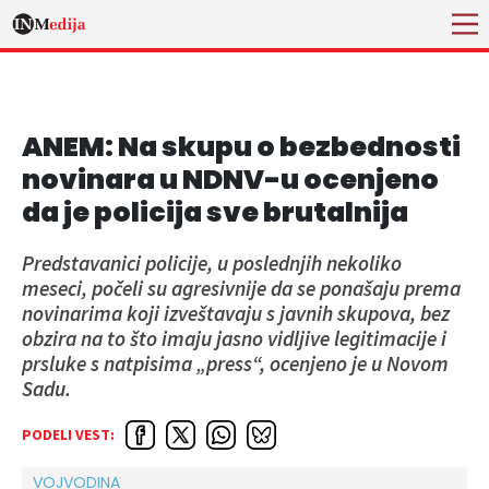
ANEM: Na skupu o bezbednosti
novinara u NDNV-u ocenjeno
da je policija sve brutalnija
Predstavanici policije, u poslednjih nekoliko
meseci, počeli su agresivnije da se ponašaju prema
novinarima koji izveštavaju s javnih skupova, bez
obzira na to što imaju jasno vidljive legitimacije i
prsluke s natpisima „press“, ocenjeno je u Novom
Sadu.
PODELI VEST:
VOJVODINA