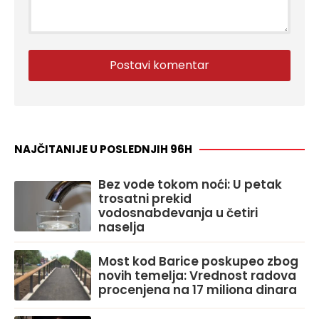
NAJČITANIJE U POSLEDNJIH 96H
Bez vode tokom noći: U petak
trosatni prekid
vodosnabdevanja u četiri
naselja
Most kod Barice poskupeo zbog
novih temelja: Vrednost radova
procenjena na 17 miliona dinara