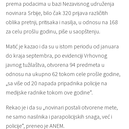
prema podacima u bazi Nezavisnog udruženja
novinara Srbije, bilo čak 320 prijava različitih
oblika pretnji, pritisaka i nasilja, u odnosu na 168
za celu prošlu godinu, piše u saopštenju.
Matić je kazao i da su u istom periodu od januara
do kraja septembra, po evidenciji Vrhovnog
javnog tužilaštva, otvorena 94 predmeta u
odnosu na ukupno 62 tokom cele prošle godine,
„sa više od 20 napada pripadnika policije na
medijske radnike tokom ove godine“.
Rekao je i da su „novinari postali otvorene mete,
ne samo nasilnika i parapolicijskih snaga, već i
policije“, preneo je ANEM.