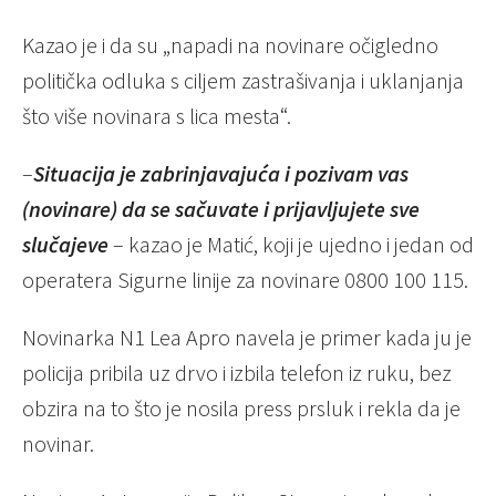
Kazao je i da su „napadi na novinare očigledno
politička odluka s ciljem zastrašivanja i uklanjanja
što više novinara s lica mesta“.
–
Situacija je zabrinjavajuća i pozivam vas
(novinare) da se sačuvate i prijavljujete sve
slučajeve
– kazao je Matić, koji je ujedno i jedan od
operatera Sigurne linije za novinare 0800 100 115.
Novinarka N1 Lea Apro navela je primer kada ju je
policija pribila uz drvo i izbila telefon iz ruku, bez
obzira na to što je nosila press prsluk i rekla da je
novinar.