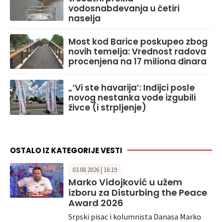
vodosnabdevanja u četiri
naselja
Most kod Barice poskupeo zbog
novih temelja: Vrednost radova
procenjena na 17 miliona dinara
„‘Vi ste havarija’: Inđijci posle
novog nestanka vode izgubili
živce (i strpljenje)
OSTALO IZ KATEGORIJE VESTI
03.08.2026 | 16:19
Marko Vidojković u užem
izboru za Disturbing the Peace
Award 2026
Srpski pisac i kolumnista Danasa Marko