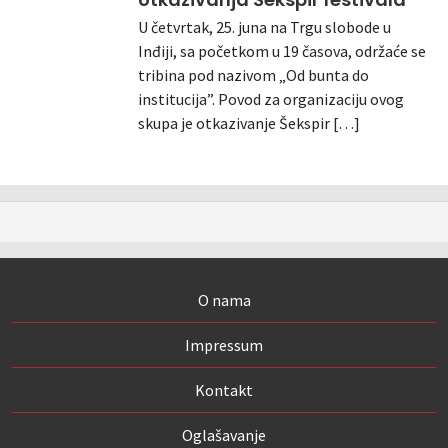
U četvrtak, 25. juna na Trgu slobode u
Inđiji, sa početkom u 19 časova, održaće se
tribina pod nazivom „Od bunta do
institucija”. Povod za organizaciju ovog
skupa je otkazivanje Šekspir […]
O nama
Impressum
Kontakt
Oglašavanje