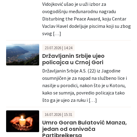
Vidojković ušao je u uži izbor za
ovogodišnju međunarodnu nagradu
Disturbing the Peace Award, koju Centar
Vaclav Havel dodeljuje piscima koji su zbog
svog […]
23.07.2026 | 14:24
Državljanin Srbije ujeo
policajca u Crnoj Gori
Državljanin Srbije A.S. (22) iz Jagodine
osumnjičen je za napad na službeno lice i
nasilje u porodici, nakon što je u Kotoru,
kako se sumnja, povredio policajca tako
što ga je ujeo za ruku i […]
16.07.2026 | 15:31
Umro Goran Bulatović Manza,
jedan od osnivača
Partibrejkersa