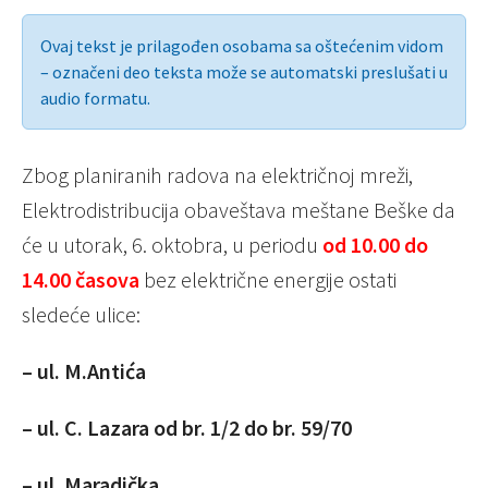
Ovaj tekst je prilagođen osobama sa oštećenim vidom
– označeni deo teksta može se automatski preslušati u
audio formatu.
Zbog planiranih radova na električnoj mreži,
Elektrodistribucija obaveštava meštane Beške da
će u utorak, 6. oktobra, u periodu
od 10.00 do
14.00 časova
bez električne energije ostati
sledeće ulice:
– ul. M.Antića
– ul. C. Lazara od br. 1/2 do br. 59/70
– ul. Maradička