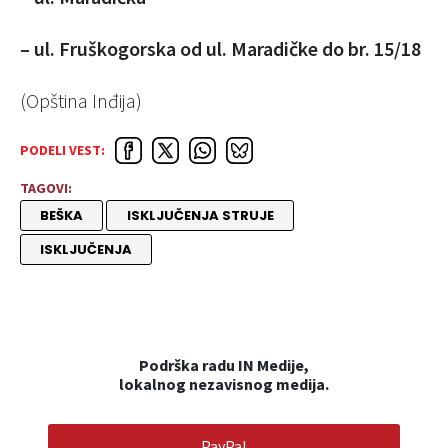
– ul. Fruškogorska od ul. Maradičke do br. 15/18
(Opština Inđija)
PODELI VEST:
TAGOVI:
BEŠKA
ISKLJUČENJA STRUJE
ISKLJUČENJA
Podrška radu IN Medije,
lokalnog nezavisnog medija.
PayPal