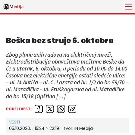
Beška bez struje 6. oktobra
Zbog planiranih radova na električnoj mreži,
Elektrodistribucija obaveštava meštane Beške da
će u utorak, 6. oktobra, u periodu od 10.00 do 14.00
časova bez električne energije ostati sledeće ulice:
– ul. M.Antića – ul. C. Lazara od br. 1/2 do br. 59/70 –
ul. Maradička – ul. Fruškogorska od ul. Maradičke
do br. 15/18 (Opština […]
PODELI VEST:
VESTI
05.10.2020. | 15:24 > 22:19 | Izvor:
IN Medija