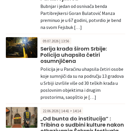
Bubnjar i jedan od osnivača benda
Partibrejkersi Goran Bulatović Manza
preminuo je u 67 godini, potvrdio je bend
na svom Fejsbuk […]
09.07.2026 | 13:56
Serija krađa širom Srbije:
Policija uhapsila četiri
osumnjičena
Policija je u Paraćinu uhapsila četiri osobe
koje sumnjiči da su na području 13 gradova
u Srbiji izvršile više od 30 teških krađa u
poslovnim objektima i drugim
prostorima, saopštio je […]
22.06.2026 | 14:41 > 14:14
„Od bunta do institucija” :
Tribina o sudbini kulture nakon
otkazivanja Šekspir festivala