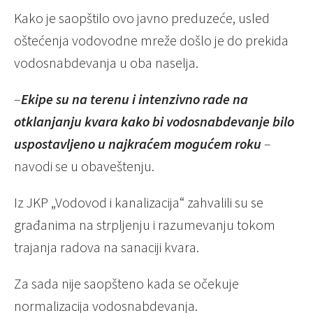
Kako je saopštilo ovo javno preduzeće, usled
oštećenja vodovodne mreže došlo je do prekida
vodosnabdevanja u oba naselja.
–
Ekipe su na terenu i intenzivno rade na
otklanjanju kvara kako bi vodosnabdevanje bilo
uspostavljeno u najkraćem mogućem roku
–
navodi se u obaveštenju.
Iz JKP „Vodovod i kanalizacija“ zahvalili su se
građanima na strpljenju i razumevanju tokom
trajanja radova na sanaciji kvara.
Za sada nije saopšteno kada se očekuje
normalizacija vodosnabdevanja.