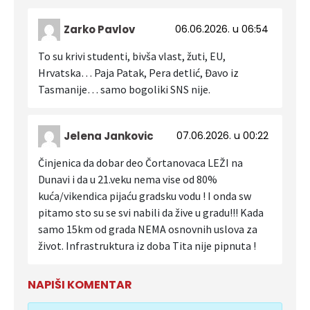
Zarko Pavlov
06.06.2026. u 06:54
To su krivi studenti, bivša vlast, žuti, EU,
Hrvatska… Paja Patak, Pera detlić, Đavo iz
Tasmanije… samo bogoliki SNS nije.
Jelena Jankovic
07.06.2026. u 00:22
Činjenica da dobar deo Čortanovaca LEŽI na
Dunavi i da u 21.veku nema vise od 80%
kuća/vikendica pijaću gradsku vodu ! I onda sw
pitamo sto su se svi nabili da žive u gradu!!! Kada
samo 15km od grada NEMA osnovnih uslova za
život. Infrastruktura iz doba Tita nije pipnuta !
NAPIŠI KOMENTAR