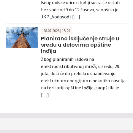
Beogradske ulice u Inđiji sutra će ostati
bez vode od 9 do 12 časova, saopštio je
JKP „Vodovod i […]
28.07.2026 | 15:29
Planirano isključenje struje u
sredu u delovima opštine
Inđija
Zbog planiranih radova na
elektrodistributivnoj mreži, u sredu, 29.
jula, doći će do prekida u snabdevanju
električnom energijom u nekoliko naselja
na teritoriji opštine Inđija, saopštila je
[…]