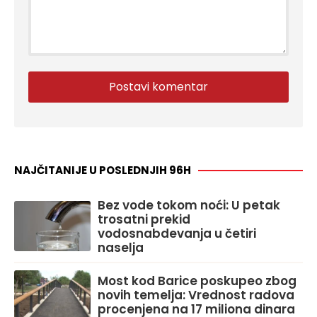
NAJČITANIJE U POSLEDNJIH 96H
Bez vode tokom noći: U petak
trosatni prekid
vodosnabdevanja u četiri
naselja
Most kod Barice poskupeo zbog
novih temelja: Vrednost radova
procenjena na 17 miliona dinara