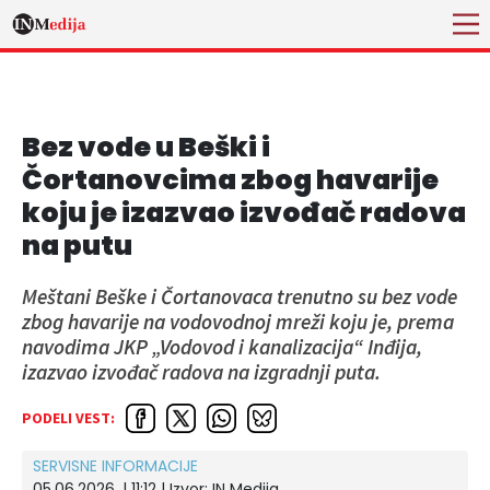
Bez vode u Beški i
Čortanovcima zbog havarije
koju je izazvao izvođač radova
na putu
Meštani Beške i Čortanovaca trenutno su bez vode
zbog havarije na vodovodnoj mreži koju je, prema
navodima JKP „Vodovod i kanalizacija“ Inđija,
izazvao izvođač radova na izgradnji puta.
PODELI VEST:
SERVISNE INFORMACIJE
05.06.2026. | 11:12 | Izvor:
IN Medija