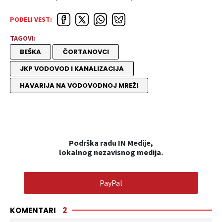
PODELI VEST:
TAGOVI:
BEŠKA
ČORTANOVCI
JKP VODOVOD I KANALIZACIJA
HAVARIJA NA VODOVODNOJ MREŽI
Podrška radu IN Medije,
lokalnog nezavisnog medija.
PayPal
KOMENTARI
2