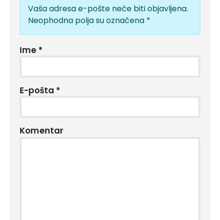
Vaša adresa e-pošte neće biti objavljena.
Neophodna polja su označena
*
Ime
*
E-pošta
*
Komentar