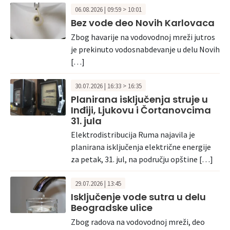
06.08.2026 | 09:59 > 10:01
Bez vode deo Novih Karlovaca
Zbog havarije na vodovodnoj mreži jutros
je prekinuto vodosnabdevanje u delu Novih
[…]
30.07.2026 | 16:33 > 16:35
Planirana isključenja struje u
Inđiji, Ljukovu i Čortanovcima
31. jula
Elektrodistribucija Ruma najavila je
planirana isključenja električne energije
za petak, 31. jul, na području opštine […]
29.07.2026 | 13:45
Isključenje vode sutra u delu
Beogradske ulice
Zbog radova na vodovodnoj mreži, deo