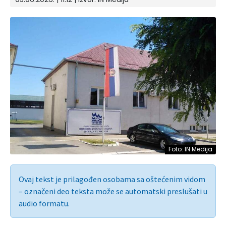
Foto: IN Medija
Ovaj tekst je prilagođen osobama sa oštećenim vidom
– označeni deo teksta može se automatski preslušati u
audio formatu.