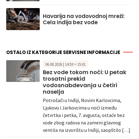
Havarija na vodovodnoj mreži:
Cela Inđija bez vode
OSTALO IZ KATEGORIJE SERVISNE INFORMACIJE
06.08.2026 | 14:59 > 15:01
Bez vode tokom noći: U petak
trosatni prekid
vodosnabdevanja u četiri
naselja
Potrošači u Inđiji, Novim Karlovcima,
Ljukovu i Jarkovcima u noći između
četvrtka i petka, 7. avgusta, ostaće bez
vode zbog radova na zameni glavnog
ventila na izvorištu u Inđiji, saopštilo […]