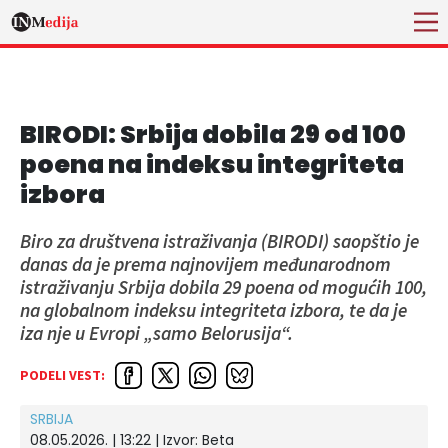
BIRODI: Srbija dobila 29 od 100
poena na indeksu integriteta
izbora
Biro za društvena istraživanja (BIRODI) saopštio je
danas da je prema najnovijem međunarodnom
istraživanju Srbija dobila 29 poena od mogućih 100,
na globalnom indeksu integriteta izbora, te da je
iza nje u Evropi „samo Belorusija“.
PODELI VEST:
SRBIJA
08.05.2026. | 13:22
| Izvor:
Beta