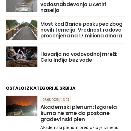
vodosnabdevanja u četiri
naselja
Most kod Barice poskupeo zbog
novih temelja: Vrednost radova
procenjena na 17 miliona dinara
Havarija na vodovodnoj mreži:
Cela Inđija bez vode
OSTALO IZ KATEGORIJE SRBIJA
08.08.2026 | 13:09
Akademski plenum: Izgorela
šuma ne sme da postane
građevinski plen
Akademski plenum predložio je izmenu