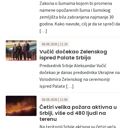
Zakona o šumama kojom bi promena
namene opožarenih šuma i šumskog
zemljišta bila zabranjena najmanje 30
godina. Kako navode, cilj je da se spreči da
[…]
08.08.2026 | 11:20
Vučić dočekao Zelenskog
ispred Palate Srbija
Predsednik Srbije Aleksandar Vučić
dočekao je danas predsednika Ukrajine na
Volodimira Zelenskog na ceremoniji
ispred Palate […]
08.08.2026 | 11:06
Četiri velika požara aktivna u
Srbiji, više od 480 ljudi na
terenu
Na teritoriji Srbije aktivna su četiri veća