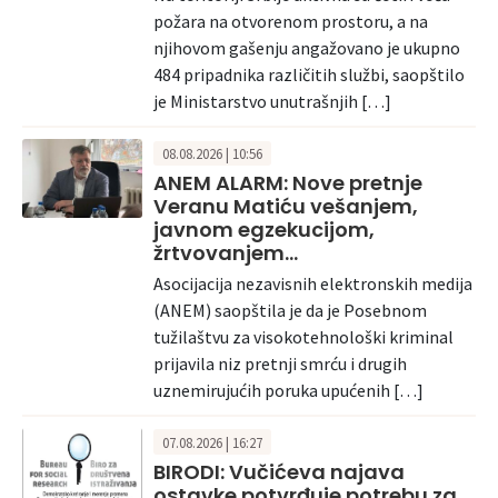
požara na otvorenom prostoru, a na
njihovom gašenju angažovano je ukupno
484 pripadnika različitih službi, saopštilo
je Ministarstvo unutrašnjih […]
08.08.2026 | 10:56
ANEM ALARM: Nove pretnje
Veranu Matiću vešanjem,
javnom egzekucijom,
žrtvovanjem…
Asocijacija nezavisnih elektronskih medija
(ANEM) saopštila je da je Posebnom
tužilaštvu za visokotehnološki kriminal
prijavila niz pretnji smrću i drugih
uznemirujućih poruka upućenih […]
07.08.2026 | 16:27
BIRODI: Vučićeva najava
ostavke potvrđuje potrebu za