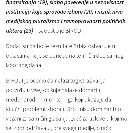
finansiranja (19), slabo poverenje u nezavisnost
institucija koje sprovode izbore (20) i nizak nivo
medijskog pluralizma i ravnopravnosti političkih
aktera (23)
– saopštio je BIRODI.
Dodali su da bolje rezultate Srbija ostvaruje u
oblastima koje se odnose na tehnički deo samog
izbornog dana.
BIRODI je ocenio da nalazi tog istraživanja
potvrđuju višegodišnje nalaze domaćih i
međunarodnih monitoringa koji ukazuju da
ključni problemi izbora u Srbiji nisu dominantno
vezani za sam čin glasanja, „već za uslove u kojima
se izbori održavaju, pre svega medije, birački