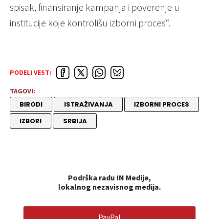
spisak, finansiranje kampanja i poverenje u
institucije koje kontrolišu izborni proces“.
PODELI VEST:
TAGOVI:
BIRODI
ISTRAŽIVANJA
IZBORNI PROCES
IZBORI
SRBIJA
Podrška radu IN Medije,
lokalnog nezavisnog medija.
PayPal