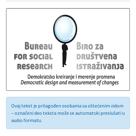
Ovaj tekst je prilagođen osobama sa oštećenim vidom
– označeni deo teksta može se automatski preslušati u
audio formatu.